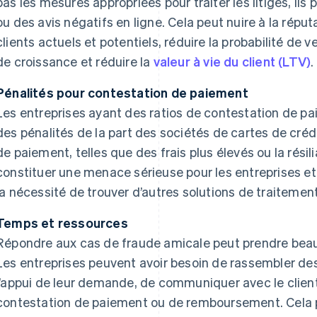
pas les mesures appropriées pour traiter les litiges, i
ou des avis négatifs en ligne. Cela peut nuire à la réput
clients actuels et potentiels, réduire la probabilité de v
de croissance et réduire la
valeur à vie du client (LTV)
.
Pénalités pour contestation de paiement
Les entreprises ayant des ratios de contestation de p
des pénalités de la part des sociétés de cartes de créd
de paiement, telles que des frais plus élevés ou la résil
constituer une menace sérieuse pour les entreprises et
la nécessité de trouver d’autres solutions de traiteme
Temps et ressources
Répondre aux cas de fraude amicale peut prendre bea
Les entreprises peuvent avoir besoin de rassembler d
l’appui de leur demande, de communiquer avec le clien
contestation de paiement ou de remboursement. Cela 