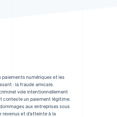
Stripe Sessions 2026
Découvrez comment
Stripe construit
l’infrastructure
économique pour l’IA.
Regarder
les paiements numériques et les
ssant : la fraude amicale.
 criminel vole intentionnellement
ent conteste un paiement légitime.
s dommages aux entreprises sous
 revenus et d’atteinte à la