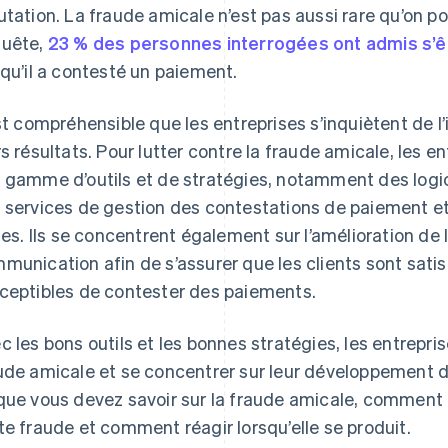
utation. La fraude amicale n’est pas aussi rare qu’on po
uête,
23 % des personnes interrogées ont admis s’êt
squ’il a contesté un paiement.
est compréhensible que les entreprises s’inquiètent de l
rs résultats. Pour lutter contre la fraude amicale, les e
 gamme d’outils et de stratégies, notamment des logici
 services de gestion des contestations de paiement et
iges. Ils se concentrent également sur l’amélioration de l
munication afin de s’assurer que les clients sont satis
ceptibles de contester des paiements.
c les bons outils et les bonnes stratégies, les entrepri
ude amicale et se concentrer sur leur développement de
que vous devez savoir sur la fraude amicale, comment 
te fraude et comment réagir lorsqu’elle se produit.