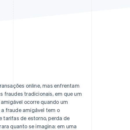
Stripe Sessions 2026
Veja como a Stripe está
construindo a
infraestrutura
econômica da IA.
Assista agora
ransações online, mas enfrentam
as fraudes tradicionais, em que um
e amigável ocorre quando um
 a fraude amigável tem o
 tarifas de estorno, perda de
 rara quanto se imagina: em uma