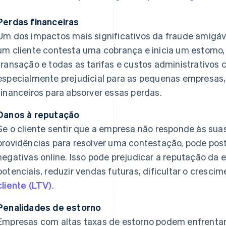
Perdas financeiras
Um dos impactos mais significativos da fraude amigáve
um cliente contesta uma cobrança e inicia um estorn
transação e todas as tarifas e custos administrativos 
especialmente prejudicial para as pequenas empresas
financeiros para absorver essas perdas.
Danos à reputação
Se o cliente sentir que a empresa não responde às su
providências para resolver uma contestação, pode pos
negativas online. Isso pode prejudicar a reputação da 
potenciais, reduzir vendas futuras, dificultar o crescim
cliente (LTV)
.
Penalidades de estorno
Empresas com altas taxas de estorno podem enfrenta