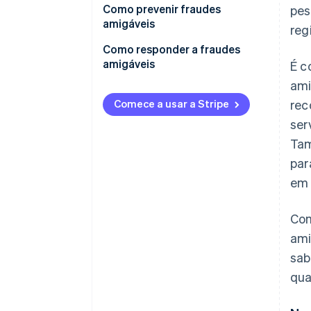
Como prevenir fraudes
pes
amigáveis
reg
Como responder a fraudes
amigáveis
É c
ami
Comece a usar a Stripe
rec
ser
Tam
par
em 
Com
ami
sab
qua