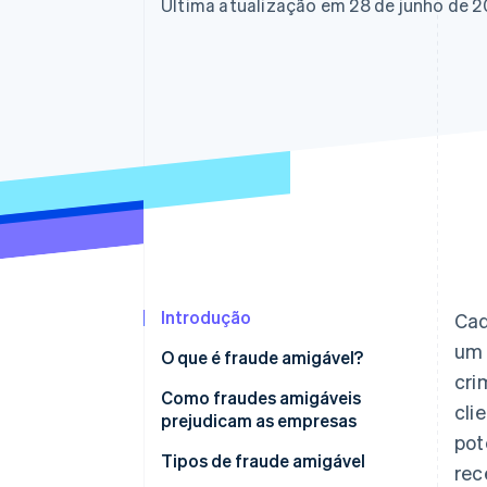
Authorization Boost
Última atualização em 28 de junho de 
Otimizações de aceitação
Link
Checkout acelerado
Financial Connections
Dados de contas vinculadas
Introdução
Cad
um 
O que é fraude amigável?
cri
Como fraudes amigáveis
cli
prejudicam as empresas
pot
Tipos de fraude amigável
rec