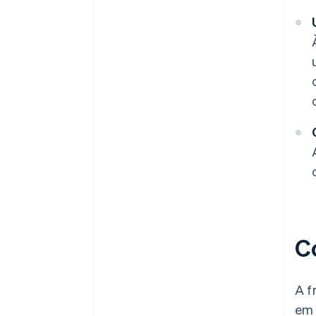
C
A f
em 