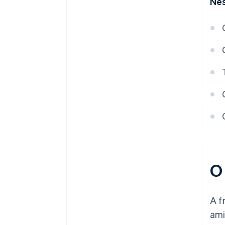
Nes
O
A f
ami