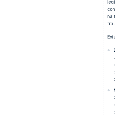
leg
con
na 
fra
Exi