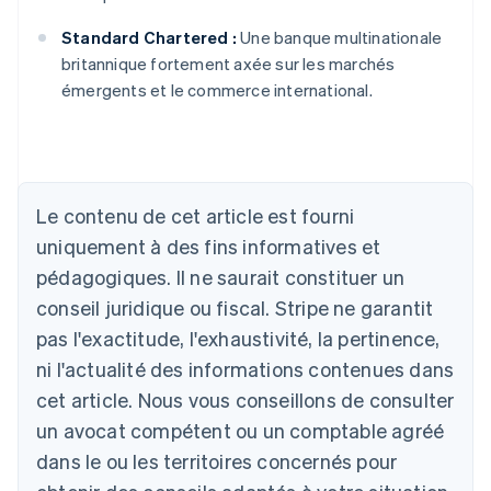
Standard Chartered :
Une banque multinationale
britannique fortement axée sur les marchés
émergents et le commerce international.
Le contenu de cet article est fourni
Allemagne
uniquement à des fins informatives et
Deutsch
English
Australie
pédagogiques. Il ne saurait constituer un
English
conseil juridique ou fiscal. Stripe ne garantit
Autriche
Deutsch
English
pas l'exactitude, l'exhaustivité, la pertinence,
Belgique
ni l'actualité des informations contenues dans
Nederlands
Français
Deutsch
English
Brésil
cet article. Nous vous conseillons de consulter
Português
English
un avocat compétent ou un comptable agréé
Bulgarie
dans le ou les territoires concernés pour
English
Canada