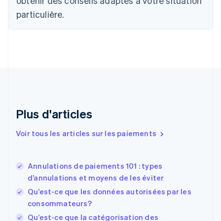
obtenir des conseils adaptés à votre situation
English
Français
particulière.
Chine continentale
简体中文
English
Chypre
English
Croatie
English
Italiano
Danemark
English
Émirats arabes unis
English
Plus d'articles
Espagne
Español
English
Voir tous les articles sur les paiements
Estonie
English
États-Unis
Annulations de paiements 101 : types
English
Español
简体中文
d’annulations et moyens de les éviter
Finlande
English
Svenska
Qu’est-ce que les données autorisées par les
France
consommateurs?
Français
English
Qu’est-ce que la catégorisation des
Gibraltar