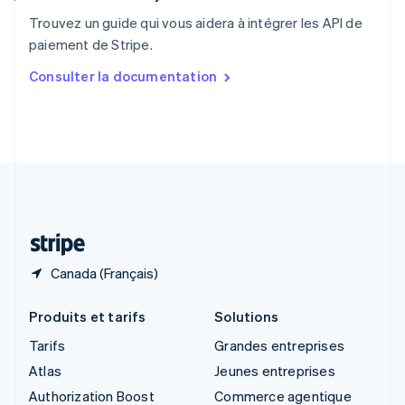
English
Trouvez un guide qui vous aidera à intégrer les API de
Singapour
paiement de Stripe.
English
简体中文
Slovaquie
Consulter la documentation
English
Slovénie
English
Italiano
Suède
Svenska
English
Suisse
Deutsch
Français
Italiano
English
Thaïlande
ไทย
English
Canada (Français)
Produits et tarifs
Solutions
Tarifs
Grandes entreprises
Atlas
Jeunes entreprises
Authorization Boost
Commerce agentique