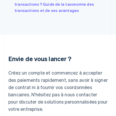
English
transactions ? Guide de la taxonomie des
Grèce
transactions et de ses avantages
English
Hongrie
English
Inde
English
Irlande
English
Italie
Italiano
English
Envie de vous lancer ?
Japon
日本語
English
Créez un compte et commencez à accepter
Lettonie
English
des paiements rapidement, sans avoir à signer
Liechtenstein
de contrat ni à fournir vos coordonnées
Deutsch
English
Lituanie
bancaires. N'hésitez pas à nous contacter
English
pour discuter de solutions personnalisées pour
Luxembourg
votre entreprise.
Français
Deutsch
English
Malaisie