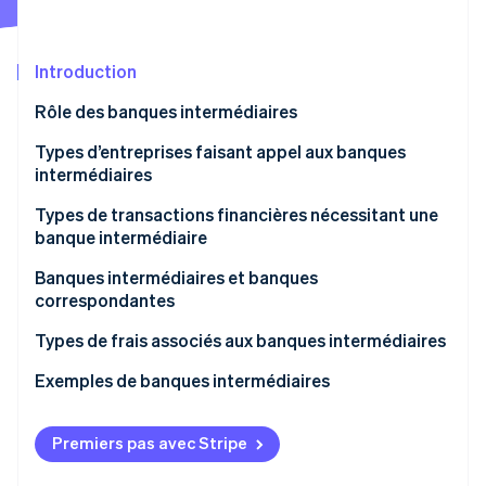
Commerce de détail
État des API
Atlas
Constitution d'une entreprise
Introduction
Climate
Élimination du carbone
Écosystème
Rôle des banques intermédiaires
Identity
Partenaires
Vérification de l'identité
Types d’entreprises faisant appel aux banques
Stripe App Marketplace
intermédiaires
Types de transactions financières nécessitant une
banque intermédiaire
Stripe Sessions 2026
Banques intermédiaires et banques
Découvrez comment Stripe construit l’infrastructure écon
correspondantes
l’IA.
Regarder
Banques correspondantes
Types de frais associés aux banques intermédiaires
Banques intermédiaires
Exemples de banques intermédiaires
Premiers pas avec Stripe