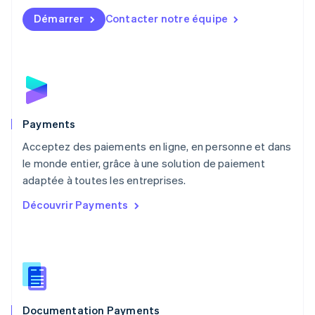
English
简体中文
Démarrer
Contacter notre équipe
Malte
English
Mexique
Español
English
Norvège
English
Nouvelle-Zélande
English
Payments
Pays-Bas
Acceptez des paiements en ligne, en personne et dans
Nederlands
English
le monde entier, grâce à une solution de paiement
Pologne
English
adaptée à toutes les entreprises.
Portugal
Découvrir Payments
Português
English
RAS de Hong Kong, Chine
English
简体中文
République tchèque
English
Roumanie
English
Documentation Payments
Royaume-Uni