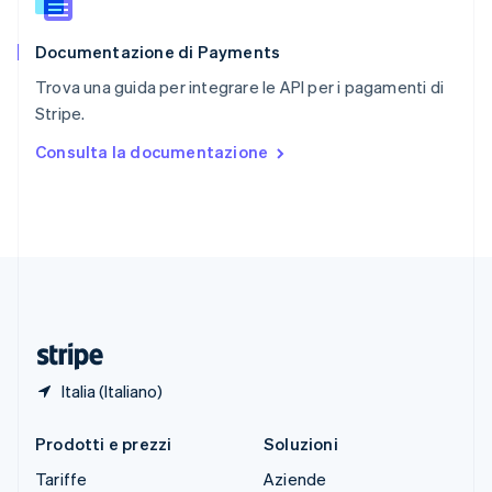
Slovacchia
English
Documentazione di Payments
Slovenia
English
Italiano
Trova una guida per integrare le API per i pagamenti di
Spagna
Stripe.
Español
English
Stati Uniti
Consulta la documentazione
English
Español
简体中文
Svezia
Svenska
English
Svizzera
Deutsch
Français
Italiano
English
Thailandia
ไทย
English
Ungheria
English
Italia (Italiano)
Prodotti e prezzi
Soluzioni
Tariffe
Aziende