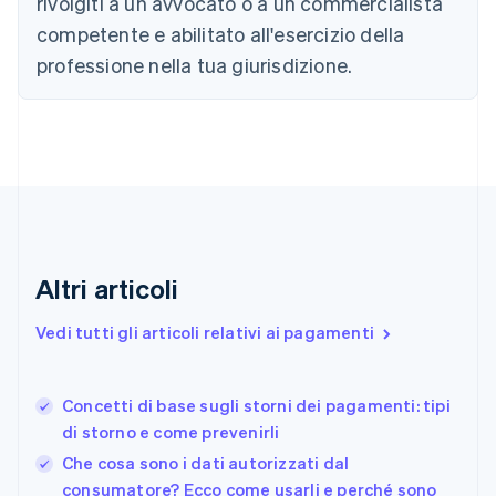
rivolgiti a un avvocato o a un commercialista
Canada
competente e abilitato all'esercizio della
English
Français
Cina continentale
professione nella tua giurisdizione.
简体中文
English
Cipro
English
Croazia
English
Italiano
Danimarca
English
Emirati Arabi Uniti
English
Estonia
Altri articoli
English
Finlandia
Vedi tutti gli articoli relativi ai pagamenti
English
Svenska
Francia
Français
English
Concetti di base sugli storni dei pagamenti: tipi
Germania
di storno e come prevenirli
Deutsch
English
Giappone
Che cosa sono i dati autorizzati dal
日本語
English
consumatore? Ecco come usarli e perché sono