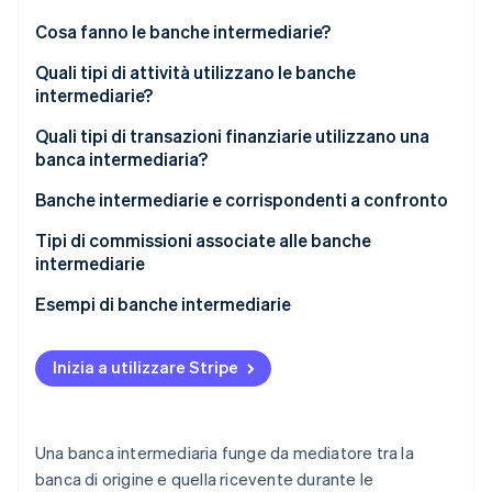
Scopri cosa ti aspetta
Cosa fanno le banche intermediarie?
Radar
Ecosistema
Prevenzione delle frodi
Quali tipi di attività utilizzano le banche
intermediarie?
Partner
Atlas
Stripe App Marketplace
Costituzione di start-up
Quali tipi di transazioni finanziarie utilizzano una
Climate
banca intermediaria?
Rimozione del carbonio
Banche intermediarie e corrispondenti a confronto
Identity
Verifica online dell'identità
Banche corrispondenti
Tipi di commissioni associate alle banche
intermediarie
Banche intermediarie
Esempi di banche intermediarie
Stripe Sessions 2026
Inizia a utilizzare Stripe
Scopri come Stripe sta costruendo l'infrastruttura economi
Guarda ora
Una banca intermediaria funge da mediatore tra la
banca di origine e quella ricevente durante le