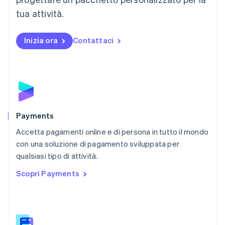
Messico
tua attività.
Español
English
Norvegia
English
Inizia ora
Contattaci
Nuova Zelanda
English
Paesi Bassi
Nederlands
English
Polonia
English
Portogallo
Português
English
Payments
RAS di Hong Kong, Cina
Accetta pagamenti online e di persona in tutto il mondo
English
简体中文
con una soluzione di pagamento sviluppata per
Regno Unito
English
qualsiasi tipo di attività.
Repubblica Ceca
Scopri Payments
English
Romania
English
Singapore
English
简体中文