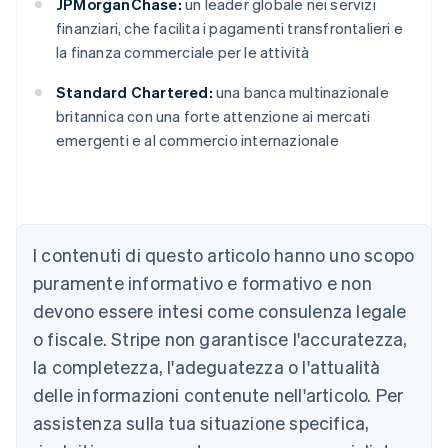
JPMorganChase:
un leader globale nei servizi
finanziari, che facilita i pagamenti transfrontalieri e
la finanza commerciale per le attività
Standard Chartered:
una banca multinazionale
britannica con una forte attenzione ai mercati
emergenti e al commercio internazionale
I contenuti di questo articolo hanno uno scopo
Australia
English
puramente informativo e formativo e non
Austria
devono essere intesi come consulenza legale
Deutsch
English
Belgio
o fiscale. Stripe non garantisce l'accuratezza,
Nederlands
Français
Deutsch
English
la completezza, l'adeguatezza o l'attualità
Brasile
delle informazioni contenute nell'articolo. Per
Português
English
Bulgaria
assistenza sulla tua situazione specifica,
English