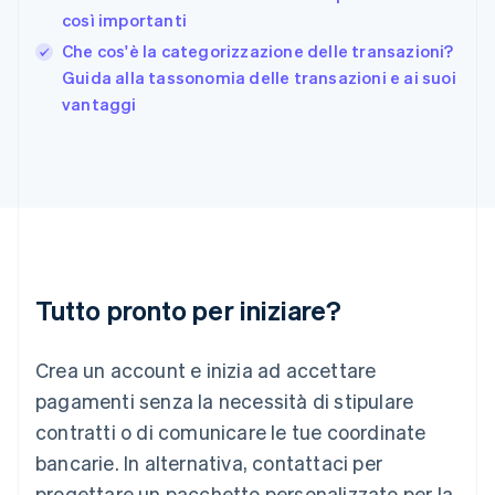
Gibilterra
così importanti
English
Che cos'è la categorizzazione delle transazioni?
Grecia
English
Guida alla tassonomia delle transazioni e ai suoi
India
vantaggi
English
Irlanda
English
Italia
Italiano
English
Lettonia
English
Liechtenstein
Deutsch
English
Tutto pronto per iniziare?
Lituania
English
Crea un account e inizia ad accettare
Lussemburgo
Français
Deutsch
English
pagamenti senza la necessità di stipulare
Malaysia
contratti o di comunicare le tue coordinate
English
简体中文
Malta
bancarie. In alternativa, contattaci per
English
progettare un pacchetto personalizzato per la