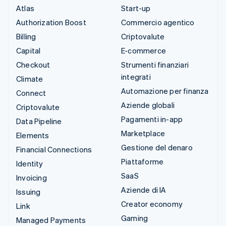
Atlas
Start-up
Authorization Boost
Commercio agentico
Billing
Criptovalute
Capital
E-commerce
Checkout
Strumenti finanziari
integrati
Climate
Automazione per finanza
Connect
Aziende globali
Criptovalute
Pagamenti in-app
Data Pipeline
Marketplace
Elements
Gestione del denaro
Financial Connections
Piattaforme
Identity
SaaS
Invoicing
Aziende di IA
Issuing
Creator economy
Link
Gaming
Managed Payments