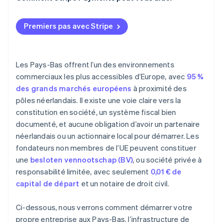
Taxe sur les salaires
Sous-estimer le salaire habituel minimal
Comptes annuels
Premiers pas avec Stripe
Retards d’inscription à la TVA
Conventions fiscales
Rater la fenêtre de la règle des 30 %
Les Pays-Bas offrent l’un des environnements
Prendre du retard dans la tenue de livres
commerciaux les plus accessibles d’Europe, avec
95 %
des grands marchés européens
à proximité des
pôles néerlandais. Il existe une voie claire vers la
constitution en société, un système fiscal bien
documenté, et aucune obligation d’avoir un partenaire
néerlandais ou un actionnaire local pour démarrer. Les
fondateurs non membres de l’UE peuvent constituer
une
besloten vennootschap (BV)
, ou société privée à
responsabilité limitée, avec seulement
0,01 € de
capital de départ
et un notaire de droit civil.
Ci-dessous, nous verrons comment démarrer votre
propre entreprise aux Pays-Bas, l’infrastructure de