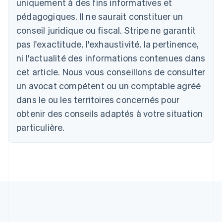
uniquement à des fins informatives et
Deutsch
English
Australie
pédagogiques. Il ne saurait constituer un
English
conseil juridique ou fiscal. Stripe ne garantit
Autriche
Deutsch
English
pas l'exactitude, l'exhaustivité, la pertinence,
Belgique
ni l'actualité des informations contenues dans
Nederlands
Français
Deutsch
English
Brésil
cet article. Nous vous conseillons de consulter
Português
English
un avocat compétent ou un comptable agréé
Bulgarie
dans le ou les territoires concernés pour
English
Canada
obtenir des conseils adaptés à votre situation
English
Français
particulière.
Chine continentale
简体中文
English
Chypre
English
Croatie
English
Italiano
Danemark
English
Émirats arabes unis
English