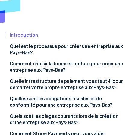
Commerce de détail
État des API
Atlas
Constitution d'une entreprise
Climate
Élimination du carbone
Écosystème
Introduction
Identity
Partenaires
Vérification de l'identité
Stripe App Marketplace
Quel est le processus pour créer une entreprise aux
Pays-Bas?
Choisir votre structure juridique
Comment choisir la bonne structure pour créer une
entreprise aux Pays-Bas?
Travailler avec un notaire néerlandais
Stripe Sessions 2026
Quelle infrastructure de paiement vous faut-il pour
Découvrez comment Stripe construit l’infrastructure écon
S’inscrire auprès du KVK
l’IA.
démarrer votre propre entreprise aux Pays-Bas?
Regarder
Recevoir vos numéros d’inscription
Quelles sont les obligations fiscales et de
conformité pour une entreprise aux Pays-Bas?
Ouvrir un compte bancaire d’entreprise
TVA (BTW)
Quels sont les pièges courants lors de la création
Obtenir les licences sectorielles requises
d’une entreprise aux Pays-Bas?
Impôt sur les bénéfices des entreprises
Choisir la mauvaise structure juridique trop tôt
Comment Stripe Payments peut vous aider