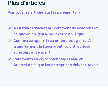
Plus d'articles
Espagne
Español
English
Voir tous les articles sur les paiements
Estonie
English
États-Unis
Assistants d’achat IA : comment ils achètent et
English
Español
简体中文
ce que cela signifie pour votre boutique
Finlande
English
Svenska
Commerce agentif : comment les agents IA
France
transforment la façon dont les entreprises
Français
English
achètent et vendent
Gibraltar
English
Paiements en cryptomonnaie stable en
Grèce
Australie : ce que les entreprises doivent savoir
English
Hongrie
English
Inde
English
Irlande
English
Italie
Italiano
English