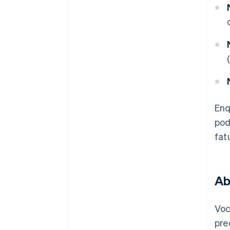
Enq
pod
fat
Ab
Voc
pre