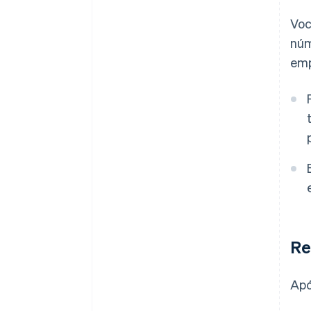
Voc
núm
emp
Re
Apó