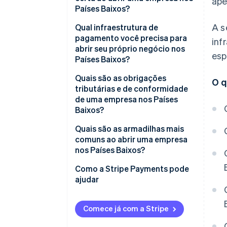
ap
Trabalhe com um notário
Países Baixos?
holandês
A s
Qual infraestrutura de
Registre-se na KVK
pagamento você precisa para
inf
abrir seu próprio negócio nos
Receba seus números de
esp
Países Baixos?
cadastro
Quais são as obrigações
O q
Abra uma conta bancária
tributárias e de conformidade
empresarial
de uma empresa nos Países
Baixos?
Obtenha licenças específicas
do setor
IVA (BTW)
Quais são as armadilhas mais
comuns ao abrir uma empresa
Imposto de renda corporativo
nos Países Baixos?
Imposto sobre a folha de
Escolher a estrutura jurídica
Como a Stripe Payments pode
pagamento
errada logo no início
ajudar
Contas anuais
Subestimar o salário mínimo
costumeiro
Comece já com a Stripe
Tratados fiscais