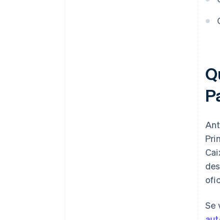
Atrasos no cadastro de BTW
Perder a janela da regra dos
30%
Atrasar a escrituração contábil
Q
P
Ant
Pri
Cai
des
ofic
Se 
aut