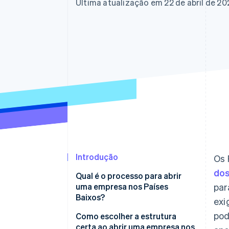
Última atualização em 22 de abril de 20
Introdução
Os 
dos
Qual é o processo para abrir
uma empresa nos Países
par
Baixos?
exi
pod
Escolha a estrutura jurídica
Como escolher a estrutura
certa ao abrir uma empresa nos