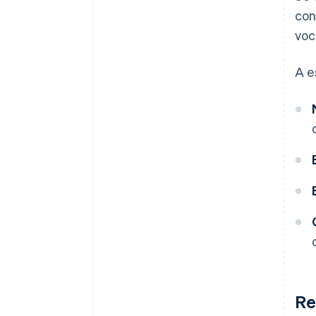
con
voc
A e
Re