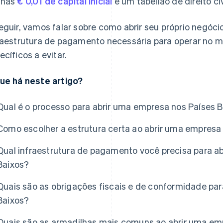
enas
€ 0,01 de capital inicial
e um tabelião de direito civ
eguir, vamos falar sobre como abrir seu próprio negócio
raestrutura de pagamento necessária para operar no m
ecíficos a evitar.
ue há neste artigo?
Qual é o processo para abrir uma empresa nos Países 
Como escolher a estrutura certa ao abrir uma empresa
Qual infraestrutura de pagamento você precisa para abr
Baixos?
Quais são as obrigações fiscais e de conformidade pa
Baixos?
Quais são as armadilhas mais comuns ao abrir uma em