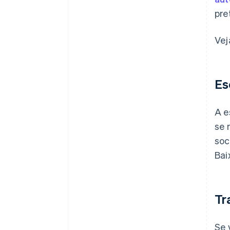
pre
Vej
Es
A e
se 
soc
Bai
Tr
Se 