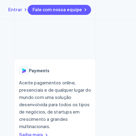
Entrar
Fale com nossa equipe
Recursos
Ecossistema
Contato
 marketplaces
Mais
Integrações de aplicativos
Parceiros
Fale com a equipe de vendas
Product roadmap
sões
Exemplos de códigos
Stripe App Marketplace
Seja um parceiro
Veja o que está chegando
ara plataformas
Blog de desenvolvedores
zer
Status da API
Radar
Prevenção de fraudes
Payments
Atlas
ativos
Incorporação de startups
Aceite pagamentos online,
presenciais e de qualquer lugar do
Climate
Remoção de carbono
mundo com uma solução
desenvolvida para todos os tipos
de negócios, de startups em
crescimento a grandes
multinacionais.
Saiba mais