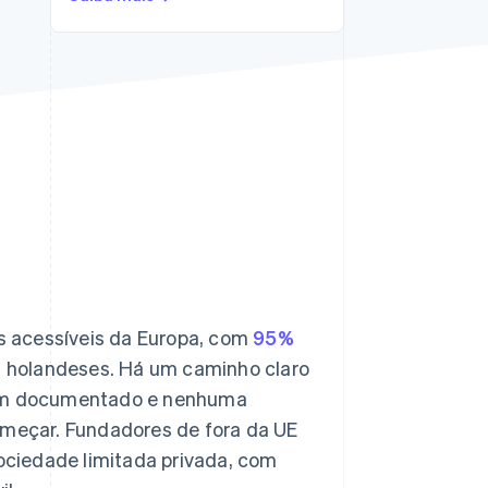
Stripe Sessions 2026
Veja como a Stripe está
construindo a
infraestrutura
econômica da IA.
Assista agora
s acessíveis da Europa, com
95%
 holandeses. Há um caminho claro
 bem documentado e nenhuma
começar. Fundadores de fora da UE
sociedade limitada privada, com