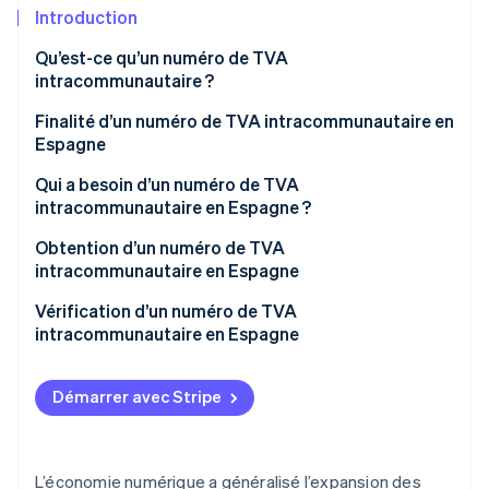
Commerce de détail
État des API
Introduction
Atlas
Constitution d'une entreprise
Qu’est-ce qu’un numéro de TVA
Climate
intracommunautaire ?
Élimination du carbone
Écosystème
Finalité d’un numéro de TVA intracommunautaire en
Identity
Partenaires
Espagne
Vérification de l'identité
Stripe App Marketplace
Qui a besoin d’un numéro de TVA
intracommunautaire en Espagne ?
Obtention d’un numéro de TVA
intracommunautaire en Espagne
Stripe Sessions 2026
Découvrez comment Stripe construit l’infrastructure écon
Vérification d’un numéro de TVA
l’IA.
intracommunautaire en Espagne
Regarder
Démarrer avec Stripe
L’économie numérique a généralisé l’expansion des