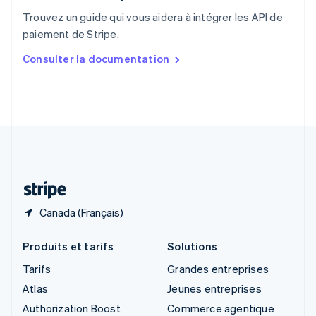
English
Trouvez un guide qui vous aidera à intégrer les API de
Singapour
paiement de Stripe.
English
简体中文
Slovaquie
Consulter la documentation
English
Slovénie
English
Italiano
Suède
Svenska
English
Suisse
Deutsch
Français
Italiano
English
Thaïlande
ไทย
English
Canada (Français)
Produits et tarifs
Solutions
Tarifs
Grandes entreprises
Atlas
Jeunes entreprises
Authorization Boost
Commerce agentique