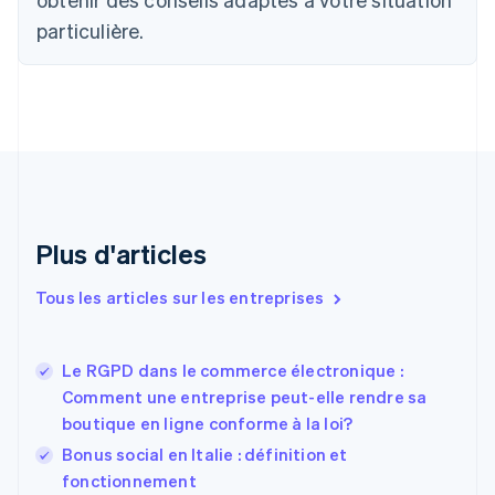
English
Français
particulière.
Chine continentale
简体中文
English
Chypre
English
Croatie
English
Italiano
Danemark
English
Émirats arabes unis
English
Plus d'articles
Espagne
Español
English
Tous les articles sur les entreprises
Estonie
English
États-Unis
Le RGPD dans le commerce électronique :
English
Español
简体中文
Comment une entreprise peut-elle rendre sa
Finlande
English
Svenska
boutique en ligne conforme à la loi?
France
Bonus social en Italie : définition et
Français
English
fonctionnement
Gibraltar