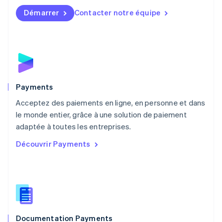
English
简体中文
Démarrer
Contacter notre équipe
Malte
English
Mexique
Español
English
Norvège
English
Nouvelle-Zélande
English
Payments
Pays-Bas
Acceptez des paiements en ligne, en personne et dans
Nederlands
English
le monde entier, grâce à une solution de paiement
Pologne
English
adaptée à toutes les entreprises.
Portugal
Découvrir Payments
Português
English
RAS de Hong Kong, Chine
English
简体中文
République tchèque
English
Roumanie
English
Documentation Payments
Royaume-Uni