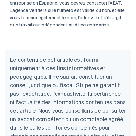
entreprise en Espagne, vous devrez contacter l’AEAT.
L’agence vérifiera si le numéro est valide ou non, et elle
vous fournira également le nom, l’adresse et s’il s’agit
d’un travailleur indépendant ou d’une entreprise.
Le contenu de cet article est fourni
Allemagne
uniquement à des fins informatives et
Deutsch
English
Australie
pédagogiques. Il ne saurait constituer un
English
conseil juridique ou fiscal. Stripe ne garantit
Autriche
Deutsch
English
pas l'exactitude, l'exhaustivité, la pertinence,
Belgique
ni l'actualité des informations contenues dans
Nederlands
Français
Deutsch
English
Brésil
cet article. Nous vous conseillons de consulter
Português
English
un avocat compétent ou un comptable agréé
Bulgarie
dans le ou les territoires concernés pour
English
Canada
obtenir des conseils adaptés à votre situation