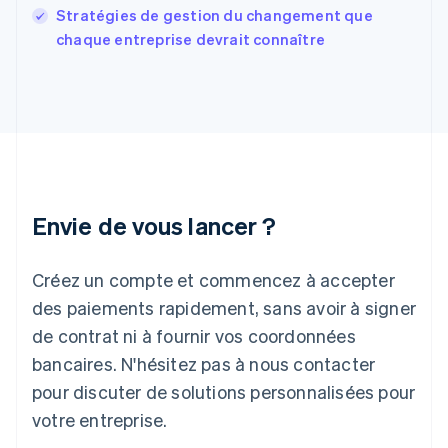
English
Stratégies de gestion du changement que
Grèce
chaque entreprise devrait connaître
English
Hongrie
English
Inde
English
Irlande
English
Italie
Italiano
English
Envie de vous lancer ?
Japon
日本語
English
Créez un compte et commencez à accepter
Lettonie
English
des paiements rapidement, sans avoir à signer
Liechtenstein
de contrat ni à fournir vos coordonnées
Deutsch
English
Lituanie
bancaires. N'hésitez pas à nous contacter
English
pour discuter de solutions personnalisées pour
Luxembourg
votre entreprise.
Français
Deutsch
English
Malaisie