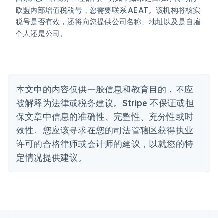
澳大利亚
欧盟内部增值税税号，您需要联系 AEAT。该机构将核实
English
巴西
税号是否有效，还将向您提供公司名称、地址以及是自雇
Português
English
个人还是公司。
保加利亚
English
比利时
Nederlands
Français
Deutsch
English
波兰
本文中的内容仅供一般信息和教育目的，不应
English
丹麦
被解释为法律或税务建议。Stripe 不保证或担
English
保文章中信息的准确性、完整性、充分性或时
德国
效性。您应该寻求在您的司法管辖区获得执业
Deutsch
English
法国
许可的合格律师或会计师的建议，以就您的特
Français
English
定情况提供建议。
芬兰
English
Svenska
荷兰
Nederlands
English
加拿大
English
Français