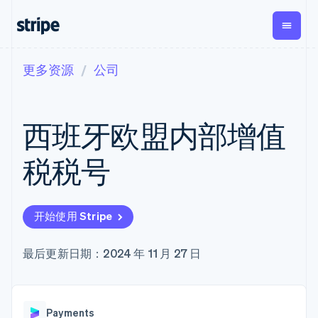
更多资源
公司
按企业阶段
文档
学习
支付
营收
资金管
平台
理
易市
大型企业
Stripe 文档
博客
Payments
Billing
初创企业
API 参考文档
客户案例
西班牙欧盟内部增值
在线支付
经常性收入
Global
Conn
库与 SDK
指南
Payment links
Metronome
Payouts
Stripe Apps
按用量计费
平台
税税号
无代码支付
Subscriptions
向第三
按应用场景
Checkout
方打款
支持
预构建支付界
订阅管理
Crypto
指南
智能体商务
面
Invoicing
钱包、
加密货币
获取支持
一次性或定期
Elements
开始使用 Stripe
稳定币
电子商务
接受线上付款
托管支持方案
灵活的 UI 组件
账单
发行和
嵌入式金融
实施预置结账流程
专业服务
Payment
Tax
发卡基
财务自动化
构建平台或交易市场
最后更新日期：2024 年 11 月 27 日
methods
销售税和增值
础设施
全球化企业
管理订阅
接入 125+ 种支
税自动化
应用内支付
提供按用量计费
付方式
Revenue
交易市场
发行稳定币支持的支付卡
Terminal
Recognition
公司
资金管理
通过智能体配置和管理服
线下支付
会计自动化
Payments
平台
务