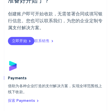
准备好开始了？
挪威
English
葡萄牙
创建账户即可开始收款，无需签署合同或填写银
Português
English
行信息。您也可以联系我们，为您的企业定制专
日本
日本語
English
属支付解决方案。
瑞典
Svenska
English
瑞士
立即开始
联系销售
Deutsch
Français
Italiano
English
塞浦路斯
English
斯洛伐克
English
斯洛文尼亚
English
Italiano
Payments
泰国
ไทย
English
借助为各种企业打造的支付解决方案，实现全球范围线上
希腊
线下收款。
English
探索 Payments
西班牙
Español
English