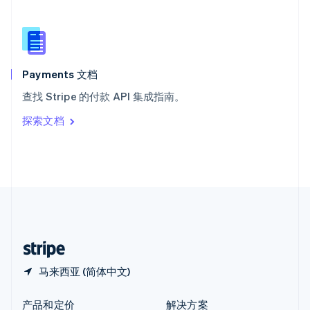
新加坡
English
简体中文
新西兰
English
匈牙利
English
Payments 文档
意大利
查找 Stripe 的付款 API 集成指南。
Italiano
English
印度
探索文档
English
英国
English
直布罗陀
English
中国内地
简体中文
English
中国香港特别行政区
English
简体中文
马来西亚 (简体中文)
产品和定价
解决方案