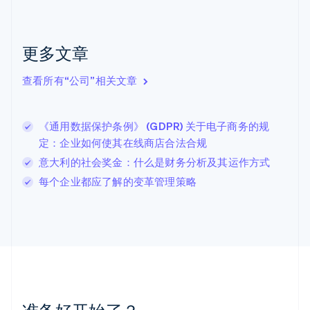
捷克
English
克罗地亚
English
Italiano
更多文章
拉脱维亚
English
查看所有“公司”相关文章
立陶宛
English
列支敦士登
《通用数据保护条例》 (GDPR) 关于电子商务的规
Deutsch
English
卢森堡
定：企业如何使其在线商店合法合规
Français
Deutsch
English
意大利的社会奖金：什么是财务分析及其运作方式
罗马尼亚
每个企业都应了解的变革管理策略
English
马尔他
English
马来西亚
English
简体中文
美国
English
Español
简体中文
墨西哥
Español
English