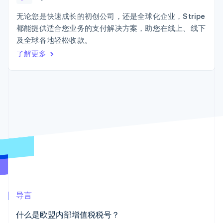
Authorization
Stripe Sigma
产品路线图
SaaS
Boost
自定义报告
Sessions 年度大会
无论您是快速成长的初创公司，还是全球化企业，Stripe
支付成功率优
Data Pipeline
招聘
都能提供适合您业务的支付解决方案，助您在线上、线下
化
数据同步
资讯中心
Link
资源
及全球各地轻松收款。
Stripe Press
加速结账
按行业
了解更多
应用集成
AI 企业
代码示例
创作者经济
开发者博客
联系
游戏
API 状态
更多
酒店、旅游与休闲
联系销售
Product roadmap
保险
成为合作伙伴
了解未来规划
媒体与娱乐
非营利组织
Radar
专业服务
欺诈防范
公共部门
Atlas
零售
初创企业注册
Climate
碳移除
生态系统
导言
合作伙伴
什么是欧盟内部增值税税号？
Stripe App Marketplace