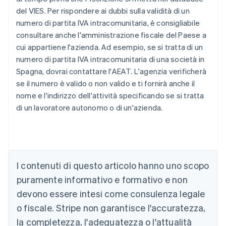
del VIES. Per rispondere ai dubbi sulla validità di un
numero di partita IVA intracomunitaria, è consigliabile
consultare anche l'amministrazione fiscale del Paese a
cui appartiene l'azienda. Ad esempio, se si tratta di un
numero di partita IVA intracomunitaria di una società in
Spagna, dovrai contattare l'AEAT. L'agenzia verificherà
se il numero è valido o non valido e ti fornirà anche il
nome e l'indirizzo dell'attività specificando se si tratta
di un lavoratore autonomo o di un'azienda.
Australia
English
Austria
I contenuti di questo articolo hanno uno scopo
Deutsch
English
puramente informativo e formativo e non
Belgio
devono essere intesi come consulenza legale
Nederlands
Français
Deutsch
English
Brasile
o fiscale. Stripe non garantisce l'accuratezza,
Português
English
la completezza, l'adeguatezza o l'attualità
Bulgaria