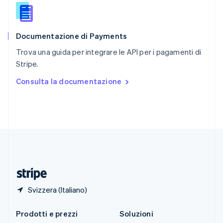
English
简体中文
Slovacchia
English
Documentazione di Payments
Slovenia
English
Italiano
Trova una guida per integrare le API per i pagamenti di
Spagna
Stripe.
Español
English
Stati Uniti
Consulta la documentazione
English
Español
简体中文
Svezia
Svenska
English
Svizzera
Deutsch
Français
Italiano
English
Thailandia
ไทย
English
Ungheria
English
Svizzera (Italiano)
Prodotti e prezzi
Soluzioni