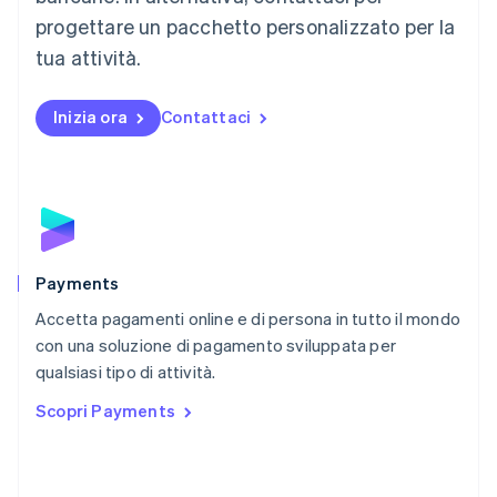
English
progettare un pacchetto personalizzato per la
Messico
tua attività.
Español
English
Norvegia
English
Inizia ora
Contattaci
Nuova Zelanda
English
Paesi Bassi
Nederlands
English
Polonia
English
Portogallo
Português
English
Payments
RAS di Hong Kong, Cina
Accetta pagamenti online e di persona in tutto il mondo
English
简体中文
con una soluzione di pagamento sviluppata per
Regno Unito
English
qualsiasi tipo di attività.
Repubblica Ceca
Scopri Payments
English
Romania
English
Singapore