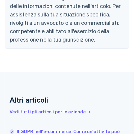
English
delle informazioni contenute nell'articolo. Per
Canada
assistenza sulla tua situazione specifica,
English
Français
Cina continentale
rivolgiti a un avvocato o a un commercialista
简体中文
English
competente e abilitato all'esercizio della
Cipro
professione nella tua giurisdizione.
English
Croazia
English
Italiano
Danimarca
English
Emirati Arabi Uniti
English
Estonia
English
Finlandia
Altri articoli
English
Svenska
Francia
Vedi tutti gli articoli per le aziende
Français
English
Germania
Deutsch
English
Il GDPR nell'e-commerce: Come un'attività può
Giappone