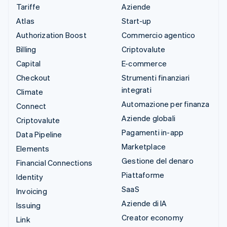
Tariffe
Aziende
Atlas
Start-up
Authorization Boost
Commercio agentico
Billing
Criptovalute
Capital
E-commerce
Checkout
Strumenti finanziari
integrati
Climate
Automazione per finanza
Connect
Aziende globali
Criptovalute
Pagamenti in-app
Data Pipeline
Marketplace
Elements
Gestione del denaro
Financial Connections
Piattaforme
Identity
SaaS
Invoicing
Aziende di IA
Issuing
Creator economy
Link