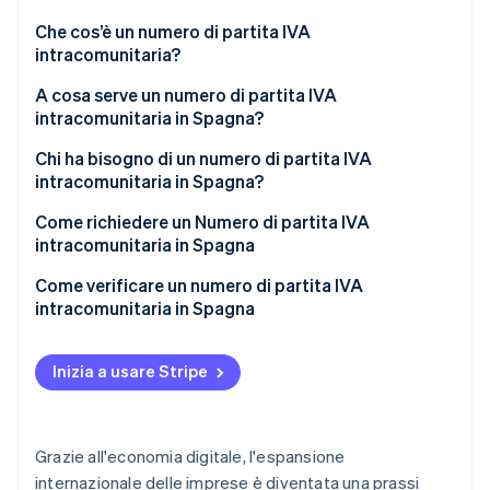
Scopri cosa ti aspetta
Che cos’è un numero di partita IVA
Radar
intracomunitaria?
Ecosistema
Prevenzione delle frodi
A cosa serve un numero di partita IVA
Partner
Atlas
intracomunitaria in Spagna?
Stripe App Marketplace
Costituzione di start-up
Climate
Chi ha bisogno di un numero di partita IVA
Rimozione del carbonio
intracomunitaria in Spagna?
Identity
Come richiedere un Numero di partita IVA
Verifica online dell'identità
intracomunitaria in Spagna
Come verificare un numero di partita IVA
intracomunitaria in Spagna
Stripe Sessions 2026
Inizia a usare Stripe
Scopri come Stripe sta costruendo l'infrastruttura economi
Guarda ora
Grazie all'economia digitale, l'espansione
internazionale delle imprese è diventata una prassi