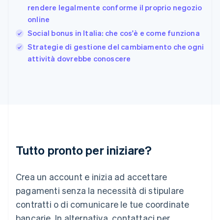
日本語
English
rendere legalmente conforme il proprio negozio
Gibilterra
online
English
Social bonus in Italia: che cos'è e come funziona
Grecia
English
Strategie di gestione del cambiamento che ogni
India
attività dovrebbe conoscere
English
Irlanda
English
Italia
Italiano
English
Lettonia
English
Liechtenstein
Deutsch
English
Tutto pronto per iniziare?
Lituania
English
Crea un account e inizia ad accettare
Lussemburgo
Français
Deutsch
English
pagamenti senza la necessità di stipulare
Malaysia
contratti o di comunicare le tue coordinate
English
简体中文
Malta
bancarie. In alternativa, contattaci per