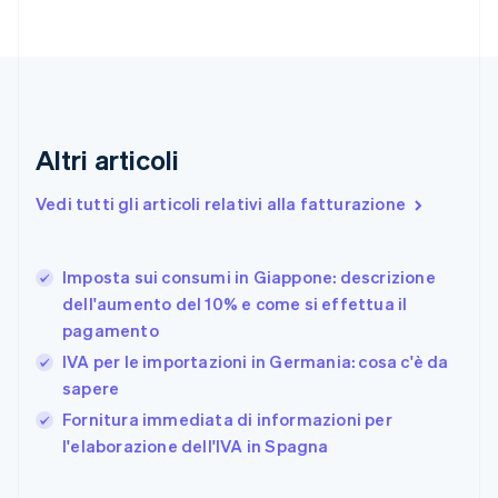
Cipro
English
Croazia
English
Italiano
Danimarca
English
Altri articoli
Emirati Arabi Uniti
English
Estonia
Vedi tutti gli articoli relativi alla fatturazione
English
Finlandia
English
Svenska
Imposta sui consumi in Giappone: descrizione
Francia
dell'aumento del 10% e come si effettua il
Français
English
pagamento
Germania
IVA per le importazioni in Germania: cosa c'è da
Deutsch
English
Giappone
sapere
日本語
English
Fornitura immediata di informazioni per
Gibilterra
l'elaborazione dell'IVA in Spagna
English
Grecia
English