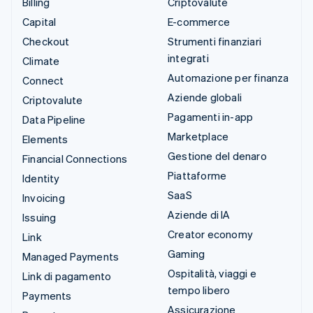
Billing
Criptovalute
Capital
E-commerce
Checkout
Strumenti finanziari
integrati
Climate
Automazione per finanza
Connect
Aziende globali
Criptovalute
Pagamenti in-app
Data Pipeline
Marketplace
Elements
Gestione del denaro
Financial Connections
Piattaforme
Identity
SaaS
Invoicing
Aziende di IA
Issuing
Creator economy
Link
Gaming
Managed Payments
Ospitalità, viaggi e
Link di pagamento
tempo libero
Payments
Assicurazione