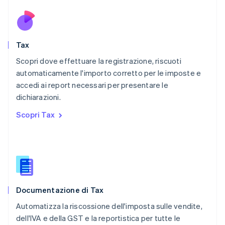
Nuova Zelanda
English
Paesi Bassi
Nederlands
English
Tax
Polonia
English
Scopri dove effettuare la registrazione, riscuoti
Portogallo
automaticamente l'importo corretto per le imposte e
Português
English
accedi ai report necessari per presentare le
RAS di Hong Kong, Cina
dichiarazioni.
English
简体中文
Regno Unito
Scopri Tax
English
Repubblica Ceca
English
Romania
English
Singapore
English
简体中文
Documentazione di Tax
Slovacchia
English
Automatizza la riscossione dell'imposta sulle vendite,
Slovenia
dell'IVA e della GST e la reportistica per tutte le
English
Italiano