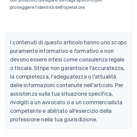
proteggere l'identità dell'operatore.
I contenuti di questo articolo hanno uno scopo
puramente informativo e formativo e non
Australia
devono essere intesi come consulenza legale
English
o fiscale. Stripe non garantisce l'accuratezza,
Austria
la completezza, l'adeguatezza o l'attualità
Deutsch
English
Belgio
delle informazioni contenute nell'articolo. Per
Nederlands
Français
Deutsch
English
assistenza sulla tua situazione specifica,
Brasile
Português
English
rivolgiti a un avvocato o a un commercialista
Bulgaria
competente e abilitato all'esercizio della
English
Canada
professione nella tua giurisdizione.
English
Français
Cina continentale
简体中文
English