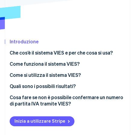
Scopri cosa ti aspetta
Radar
Ecosistema
Prevenzione delle frodi
Partner
Atlas
Stripe App Marketplace
Costituzione di start-up
Introduzione
Climate
Rimozione del carbonio
Che cos’è il sistema VIES e per che cosa si usa?
Identity
Verifica online dell'identità
Come funziona il sistema VIES?
Come si utilizza il sistema VIES?
Quali sono i possibili risultati?
Cosa fare se non è possibile confermare un numero
Stripe Sessions 2026
di partita IVA tramite VIES?
Scopri come Stripe sta costruendo l'infrastruttura economi
Guarda ora
Inizia a utilizzare Stripe