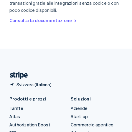
transazioni grazie alle integrazioni senza codice o con
Spagna
poco codice disponibili.
Español
English
Stati Uniti
Consulta la documentazione
English
Español
简体中文
Svezia
Svenska
English
Svizzera
Deutsch
Français
Italiano
English
Thailandia
ไทย
English
Ungheria
English
Svizzera (Italiano)
Prodotti e prezzi
Soluzioni
Tariffe
Aziende
Atlas
Start-up
Authorization Boost
Commercio agentico