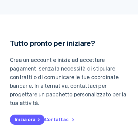
India
English
Irlanda
English
Italia
Italiano
English
Tutto pronto per iniziare?
Lettonia
English
Liechtenstein
Crea un account e inizia ad accettare
Deutsch
English
Lituania
pagamenti senza la necessità di stipulare
English
contratti o di comunicare le tue coordinate
Lussemburgo
bancarie. In alternativa, contattaci per
Français
Deutsch
English
progettare un pacchetto personalizzato per la
Malaysia
English
简体中文
tua attività.
Malta
English
Messico
Inizia ora
Contattaci
Español
English
Norvegia
English