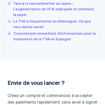
Estonie
Taxe à la consommation au Japon :
English
L’augmentation de 10 % expliquée et comment
États-Unis
la payer
English
Español
简体中文
Finlande
La TVA à l'importation en Allemagne : Ce que
English
Svenska
vous devez savoir
France
Transmission immédiate d'informations pour le
Français
English
traitement de la TVA en Espagne
Gibraltar
English
Grèce
English
Hongrie
English
Inde
English
Irlande
Envie de vous lancer ?
English
Italie
Italiano
English
Créez un compte et commencez à accepter
Japon
日本語
English
des paiements rapidement, sans avoir à signer