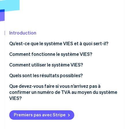
Commerce de détail
État des API
Atlas
Constitution d'une entreprise
Climate
Élimination du carbone
Écosystème
Introduction
Identity
Partenaires
Vérification de l'identité
Stripe App Marketplace
Qu’est-ce que le système VIES et à quoi sert-il?
Comment fonctionne le système VIES?
Comment utiliser le système VIES?
Stripe Sessions 2026
Quels sont les résultats possibles?
Découvrez comment Stripe construit l’infrastructure écon
l’IA.
Que devez-vous faire si vous n’arrivez pas à
Regarder
confirmer un numéro de TVA au moyen du système
VIES?
Premiers pas avec Stripe