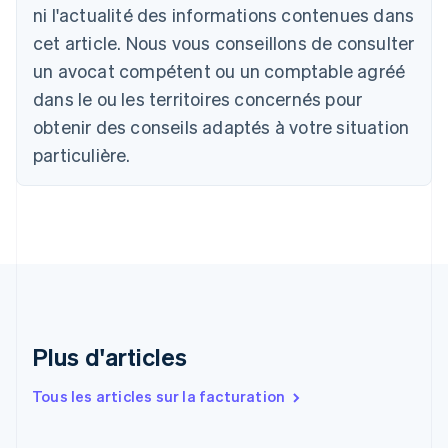
Autriche
ni l'actualité des informations contenues dans
Deutsch
English
cet article. Nous vous conseillons de consulter
Belgique
un avocat compétent ou un comptable agréé
Nederlands
Français
Deutsch
English
Brésil
dans le ou les territoires concernés pour
Português
English
obtenir des conseils adaptés à votre situation
Bulgarie
English
particulière.
Canada
English
Français
Chine continentale
简体中文
English
Chypre
English
Croatie
English
Italiano
Danemark
English
Plus d'articles
Émirats arabes unis
English
Tous les articles sur la facturation
Espagne
Español
English