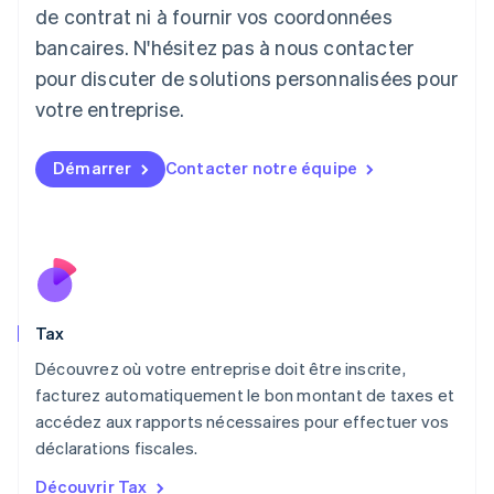
Lettonie
de contrat ni à fournir vos coordonnées
English
bancaires. N'hésitez pas à nous contacter
Liechtenstein
pour discuter de solutions personnalisées pour
Deutsch
English
Lituanie
votre entreprise.
English
Luxembourg
Français
Deutsch
English
Démarrer
Contacter notre équipe
Malaisie
English
简体中文
Malte
English
Mexique
Español
English
Norvège
Tax
English
Nouvelle-Zélande
Découvrez où votre entreprise doit être inscrite,
English
facturez automatiquement le bon montant de taxes et
Pays-Bas
accédez aux rapports nécessaires pour effectuer vos
Nederlands
English
déclarations fiscales.
Pologne
English
Découvrir Tax
Portugal