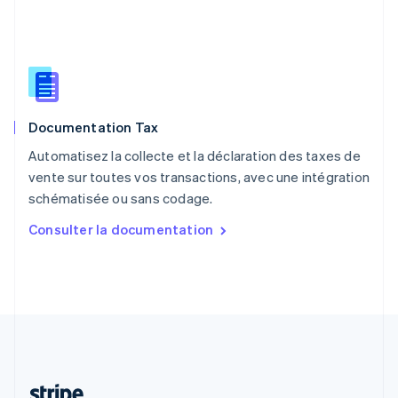
Português
English
RAS de Hong Kong, Chine
English
简体中文
République tchèque
English
Roumanie
Documentation Tax
English
Royaume-Uni
Automatisez la collecte et la déclaration des taxes de
English
vente sur toutes vos transactions, avec une intégration
Singapour
schématisée ou sans codage.
English
简体中文
Slovaquie
Consulter la documentation
English
Slovénie
English
Italiano
Suède
Svenska
English
Suisse
Deutsch
Français
Italiano
English
Thaïlande
ไทย
English