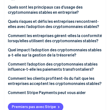
Quels sont les principaux cas d’usage des
cryptomonnaies stables en entreprise?
Comptes fournisseurs et comptes clients
Quels risques et défis les entreprises rencontrent-
interentreprises (B2B) transfrontaliers
elles avec l’adoption des cryptomonnaies stables?
Paiement à la caisse
Comment les entreprises gèrent-elles la conformité
lorsqu’elles utilisent des cryptomonnaies stables?
Paie mondiale et versements aux créateurs et aux
sous-traitants
Quel impact l’adoption des cryptomonnaies stables
a-t-elle sur la gestion de la trésorerie?
Acheminement de la trésorerie et des liquidités
Comment l’adoption des cryptomonnaies stables
Environnements marqués par une forte inflation et
influence-t-elle les paiements transfrontaliers?
des contrôles de capitaux
Comment les clients profitent-ils du fait que les
Chaîne d’approvisionnement et financement du
entreprises acceptent les cryptomonnaies stables?
commerce
Accès et inclusion accrus
Comment Stripe Payments peut vous aider
Technologies financières et nouveaux produits
Service et remboursements plus rapides
Premiers pas avec Stripe