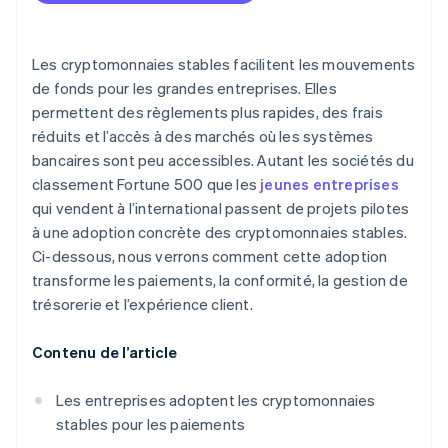
Des coûts plus bas pour les clients internationaux
Stabilité sur des marchés volatils
Les cryptomonnaies stables facilitent les mouvements
Confidentialité et sécurité
de fonds pour les grandes entreprises. Elles
permettent des règlements plus rapides, des frais
Autonomie et flexibilité
réduits et l’accès à des marchés où les systèmes
bancaires sont peu accessibles. Autant les sociétés du
classement Fortune 500 que les
jeunes entreprises
qui vendent à l’international passent de projets pilotes
à une adoption concrète des cryptomonnaies stables.
Ci-dessous, nous verrons comment cette adoption
transforme les paiements, la conformité, la gestion de
trésorerie et l’expérience client.
Contenu de l’article
Les entreprises adoptent les cryptomonnaies
stables pour les paiements