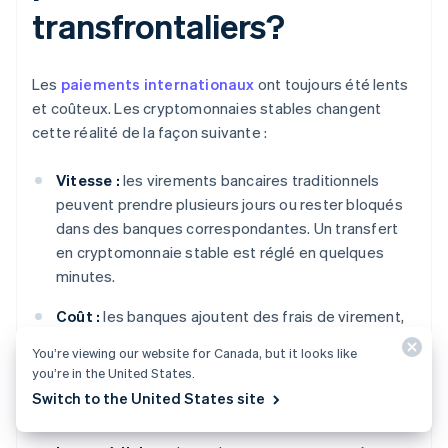
transfrontaliers?
Les
paiements internationaux
ont toujours été lents
et coûteux. Les cryptomonnaies stables changent
cette réalité de la façon suivante :
Vitesse :
les virements bancaires traditionnels
peuvent prendre plusieurs jours ou rester bloqués
dans des banques correspondantes. Un transfert
en cryptomonnaie stable est réglé en quelques
minutes.
Coût :
les banques ajoutent des frais de virement,
des frais de change et des frais d’intermédiaires.
You’re viewing our website for Canada, but it looks like
Un transfert en cryptomonnaie stable coûte
you’re in the United States.
souvent moins d’un dollar en frais de réseau, peu
Switch to the United States site
importe le montant.