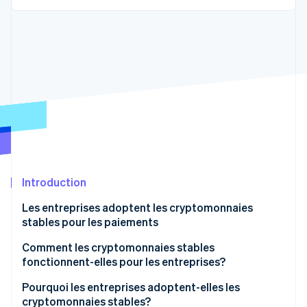
Commerce de détail
État des API
Atlas
Constitution d'une entreprise
Climate
Élimination du carbone
Écosystème
Identity
Partenaires
Vérification de l'identité
Stripe App Marketplace
Stripe Sessions 2026
Introduction
Découvrez comment Stripe construit l’infrastructure écon
l’IA.
Les entreprises adoptent les cryptomonnaies
Regarder
stables pour les paiements
Comment les cryptomonnaies stables
fonctionnent-elles pour les entreprises?
Pourquoi les entreprises adoptent-elles les
cryptomonnaies stables?