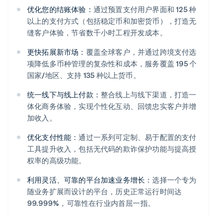
优化您的结账体验：
通过预置支付用户界面和 125 种
以上的支付方式（包括稳定币和加密货币），打造无
缝客户体验，节省数千小时工程开发成本。
更快拓展新市场：
覆盖全球客户，并通过跨境支付选
项降低多币种管理的复杂性和成本，服务覆盖 195 个
国家/地区、支持 135 种以上货币。
统一线下与线上付款：
整合线上与线下渠道，打造一
体化商务体验，实现个性化互动、回馈忠实客户并增
加收入。
阿联酋
优化支付性能：
通过一系列可定制、易于配置的支付
English
爱尔兰
工具提升收入，包括无代码的欺诈保护功能与提高授
English
权率的高级功能。
爱沙尼亚
English
利用灵活、可靠的平台加速业务增长：
选择一个专为
奥地利
随业务扩展而设计的平台，历史正常运行时间达
Deutsch
English
99.999%，可靠性在行业内首屈一指。
澳大利亚
English