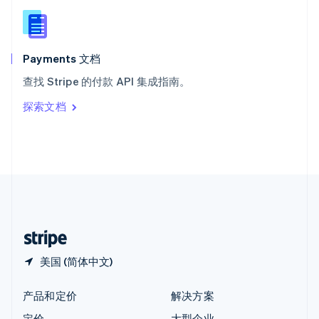
新西兰
English
匈牙利
English
Payments 文档
意大利
查找 Stripe 的付款 API 集成指南。
Italiano
English
印度
探索文档
English
英国
English
直布罗陀
English
中国内地
简体中文
English
中国香港特别行政区
English
简体中文
美国 (简体中文)
产品和定价
解决方案
定价
大型企业