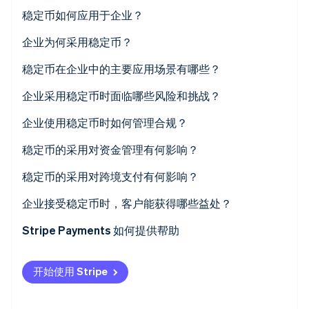
初创企业注册
稳定币如何应用于企业？
Climate
企业为何采用稳定币？
碳移除
Identity
稳定币在企业中的主要应用场景有哪些？
在线身份验证
跨境 B2B 应付账款和应收账款
企业采用稳定币时面临哪些风险和挑战？
客户结账
企业使用稳定币时如何管理合规？
全球创作者和承包商的全球薪酬发放和提现
稳定币的采用对资金管理有何影响？
Stripe Sessions 2026
了解 Stripe 如何为 AI 构建经济基础设施。
资金管理与流动性调配
稳定币的采用对跨境支付有何影响？
立即观看
高通胀和资本管制环境
企业接受稳定币时，客户能获得哪些益处？
供应链与贸易融资
更高的可及性与包容性
Stripe Payments 如何提供帮助
金融科技与新产品
更快捷的服务与退款
开始使用 Stripe
降低国际客户的成本