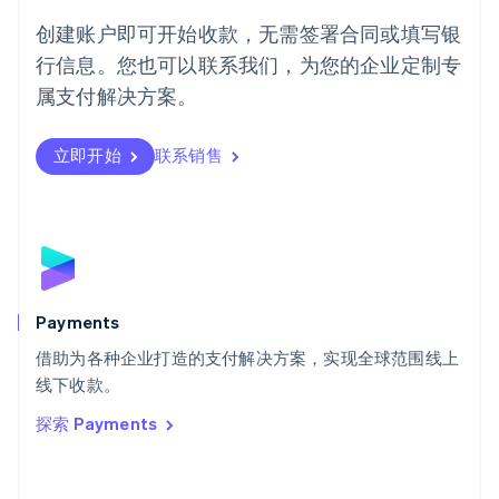
葡萄牙
创建账户即可开始收款，无需签署合同或填写银
Português
English
行信息。您也可以联系我们，为您的企业定制专
日本
日本語
English
属支付解决方案。
瑞典
Svenska
English
瑞士
立即开始
联系销售
Deutsch
Français
Italiano
English
塞浦路斯
English
斯洛伐克
English
斯洛文尼亚
English
Italiano
Payments
泰国
ไทย
English
借助为各种企业打造的支付解决方案，实现全球范围线上
希腊
线下收款。
English
探索 Payments
西班牙
Español
English
新加坡
English
简体中文