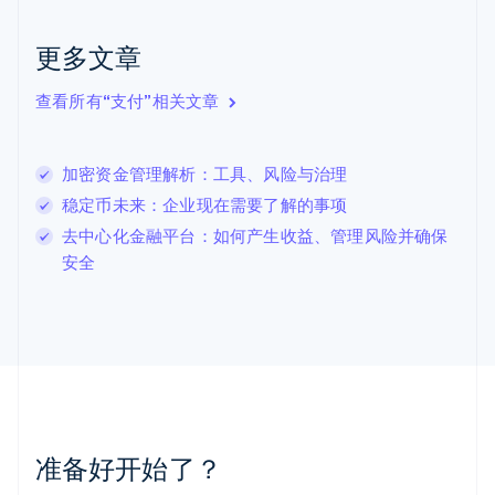
克罗地亚
English
Italiano
更多文章
拉脱维亚
English
查看所有“支付”相关文章
立陶宛
English
列支敦士登
加密资金管理解析：工具、风险与治理
Deutsch
English
卢森堡
稳定币未来：企业现在需要了解的事项
Français
Deutsch
English
去中心化金融平台：如何产生收益、管理风险并确保
罗马尼亚
安全
English
马尔他
English
马来西亚
English
简体中文
美国
English
Español
简体中文
墨西哥
Español
English
准备好开始了？
挪威
English