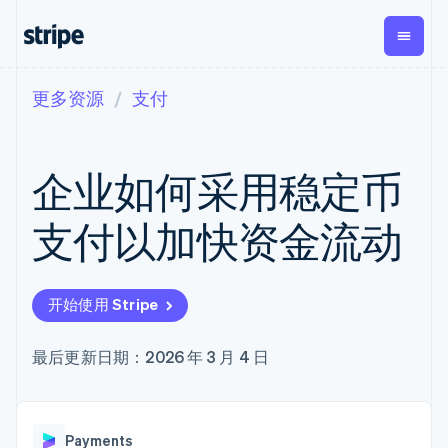
更多资源
支付
按企业阶段
文档
学习
支付
营收
资金管理
平台
易市
大型企业
Stripe 文档
博客
Payments
Billing
Treasury
初创企业
API 参考文档
客户案例
企业如何采用稳定币
在线支付
经常性收入
Con
库与 SDK
指南
企业财务
Managed
Metronome
Stripe Apps
Payments
按用量计费
Global
平台
支付以加快资金流动
备案商家解决
Payouts
Subscriptions
Capi
按应用场景
方案
平
支持
向第三方
订阅管理
Payment links
客户
指南
智能体商务
打款
Invoicing
Trea
加密货币
获取支持
无代码支付
一次性或定期
Capital
开始使用 Stripe
平
电子商务
接受线上付款
托管支持方案
企业融资
Checkout
账单
嵌入
嵌入式金融
实施预置结账流程
专业服务
预构建支付界
Crypto
Tax
融服
财务自动化
构建平台或交易市场
最后更新日期：2026 年 3 月 4 日
钱包、稳
面
销售税和增值
Iss
全球化企业
管理订阅
定币发行
Elements
税自动化
实体
应用内支付
提供按用量计费
灵活的 UI 组件
和发卡基
Crypto
Revenue
虚拟
交易市场
发行稳定币支持的支付卡
Onramp
Payment
Recognition
础设施
公司
资金管理
通过智能体配置和管理服
可嵌入的
methods
会计自动化
Payments
平台
务