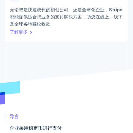
接入 125+ 种支
加密货币
Stripe Sigma
产品路线图
SaaS
付方式
自定义报告
购买
Sessions 年度大会
无论您是快速成长的初创公司，还是全球化企业，Stripe
Terminal
Data Pipeline
招聘
都能提供适合您业务的支付解决方案，助您在线上、线下
线下支付
数据同步
资讯中心
Authorization
资源
及全球各地轻松收款。
Stripe Press
Boost
按行业
了解更多
支付成功率优
应用集成
化
AI 企业
代码示例
Link
创作者经济
开发者博客
联系
加速结账
游戏
API 状态
Financial
酒店、旅游与休闲
联系销售
Connections
保险
成为合作伙伴
关联金融账户
媒体与娱乐
数据
非营利组织
专业服务
公共部门
零售
更多
Product roadmap
了解未来规划
生态系统
导言
Radar
合作伙伴
欺诈防范
企业采用稳定币进行支付
Stripe App Marketplace
Atlas