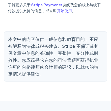
巴西
了解更多关于
Stripe Payments
如何为您的线上与线下
Português
English
付款提供支持的信息，或立即
开始使用
。
保加利亚
English
比利时
Nederlands
Français
Deutsch
English
波兰
本文中的内容仅供一般信息和教育目的，不应
English
丹麦
被解释为法律或税务建议。Stripe 不保证或担
English
保文章中信息的准确性、完整性、充分性或时
德国
效性。您应该寻求在您的司法管辖区获得执业
Deutsch
English
法国
许可的合格律师或会计师的建议，以就您的特
Français
English
定情况提供建议。
芬兰
English
Svenska
荷兰
Nederlands
English
加拿大
English
Français
捷克
English