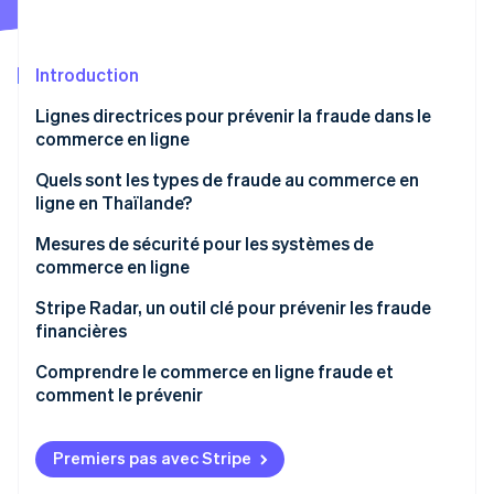
Commerce de détail
État des API
Atlas
Constitution d'une entreprise
Introduction
Climate
Élimination du carbone
Écosystème
Lignes directrices pour prévenir la fraude dans le
Identity
commerce en ligne
Partenaires
Vérification de l'identité
Stripe App Marketplace
Quels sont les types de fraude au commerce en
ligne en Thaïlande?
Pour les clients
Mesures de sécurité pour les systèmes de
commerce en ligne
Stripe Sessions 2026
Pour les entrepreneurs
Découvrez comment Stripe construit l’infrastructure écon
Stripe Radar, un outil clé pour prévenir les fraude
l’IA.
financières
Regarder
Comprendre le commerce en ligne fraude et
comment le prévenir
Premiers pas avec Stripe