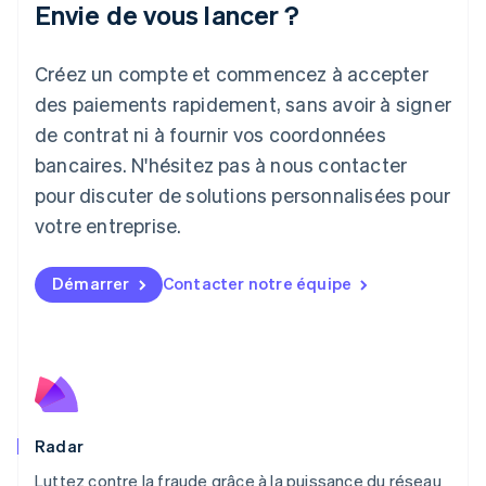
Envie de vous lancer ?
日本語
English
Lettonie
Créez un compte et commencez à accepter
English
Liechtenstein
des paiements rapidement, sans avoir à signer
Deutsch
English
de contrat ni à fournir vos coordonnées
Lituanie
English
bancaires. N'hésitez pas à nous contacter
Luxembourg
pour discuter de solutions personnalisées pour
Français
Deutsch
English
Malaisie
votre entreprise.
English
简体中文
Malte
Démarrer
Contacter notre équipe
English
Mexique
Español
English
Norvège
English
Nouvelle-Zélande
English
Pays-Bas
Radar
Nederlands
English
Luttez contre la fraude grâce à la puissance du réseau
Pologne