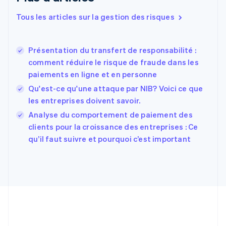
Espagne
Español
English
Tous les articles sur la gestion des risques
Estonie
English
États-Unis
Présentation du transfert de responsabilité :
English
Español
简体中文
comment réduire le risque de fraude dans les
Finlande
English
Svenska
paiements en ligne et en personne
France
Qu'est-ce qu'une attaque par NIB? Voici ce que
Français
English
les entreprises doivent savoir.
Gibraltar
English
Analyse du comportement de paiement des
Grèce
clients pour la croissance des entreprises : Ce
English
qu’il faut suivre et pourquoi c’est important
Hongrie
English
Inde
English
Irlande
English
Italie
Italiano
English
Japon