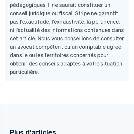
Australie
pédagogiques. Il ne saurait constituer un
English
conseil juridique ou fiscal. Stripe ne garantit
Autriche
Deutsch
English
pas l'exactitude, l'exhaustivité, la pertinence,
Belgique
ni l'actualité des informations contenues dans
Nederlands
Français
Deutsch
English
Brésil
cet article. Nous vous conseillons de consulter
Português
English
un avocat compétent ou un comptable agréé
Bulgarie
dans le ou les territoires concernés pour
English
Canada
obtenir des conseils adaptés à votre situation
English
Français
particulière.
Chine continentale
简体中文
English
Chypre
English
Croatie
English
Italiano
Danemark
English
Émirats arabes unis
English
Plus d'articles