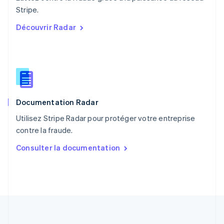
English
Stripe.
Portugal
Découvrir Radar
Português
English
RAS de Hong Kong, Chine
English
简体中文
République tchèque
English
Roumanie
English
Documentation Radar
Royaume-Uni
English
Utilisez Stripe Radar pour protéger votre entreprise
Singapour
contre la fraude.
English
简体中文
Slovaquie
Consulter la documentation
English
Slovénie
English
Italiano
Suède
Svenska
English
Suisse
Deutsch
Français
Italiano
English
Thaïlande