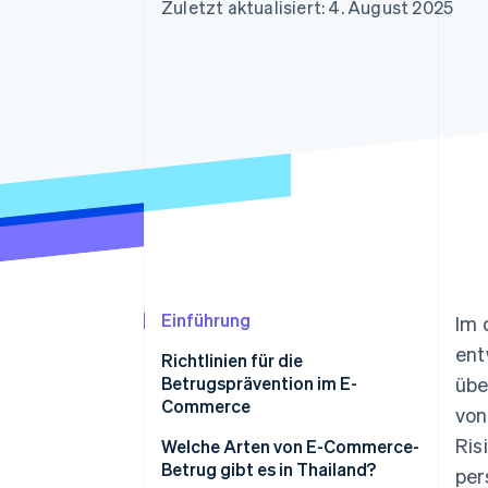
Optimierung der
Datensynchronisier
Zuletzt aktualisiert: 4. August 2025
Autorisierungsraten
Link
Beschleunigter Bezahlvorgang
Financial Connections
Verbundene Finanzdaten
Einführung
Im 
ent
Richtlinien für die
Betrugsprävention im E-
übe
Commerce
von
Ris
Welche Arten von E-Commerce-
Betrug gibt es in Thailand?
per