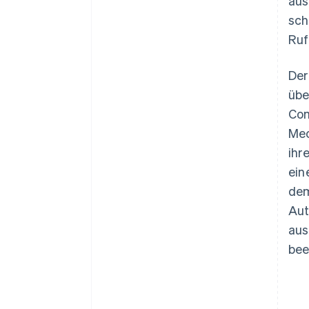
aus
sch
Ruf
Der
übe
Com
Mec
ihr
ein
dem
Aut
aus
bee