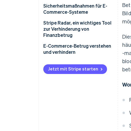
Bet
Für Käufer/innen
Sicherheitsmaßnahmen für E-
Commerce-Systeme
Bil
Für Unternehmer/innen
mög
Stripe Radar, ein wichtiges Tool
zur Verhinderung von
Finanzbetrug
Die
häu
E-Commerce-Betrug verstehen
und verhindern
-ma
blo
Jetzt mit Stripe starten
bet
Wor