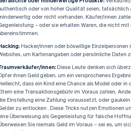
Gefälschte oder minderwertige Produkte:
Verkäufer/
authentisch oder von hoher Qualität seien, tatsächlich 
minderwertig oder nicht vorhanden. Käufer/innen zahl
Gegenleistung – oder sie erhalten Waren, die nicht mi
übereinstimmen.
Hacking:
Hacker/innen oder böswillige Einzelpersonen 
Websites, um Kartenangaben oder persönliche Daten zu
Traumverkäufer/innen:
Diese Leute denken sich über
Opfer ihnen Geld geben, um ein versprochenes Ergebnis
vielleicht, dass ein Kind eine Chance als Model oder i
Eltern eine Transaktionsgebühr im Voraus zahlen. Ande
die Einstellung eine Zahlung voraussetzt, oder gaukeln 
Gelder zu entlocken . Diese Tricks nutzen Emotionen u
eine Überweisung als Gegenleistung für falsche Hoffn
Überweisen Sie niemals Geld im Voraus – sei es, um sic