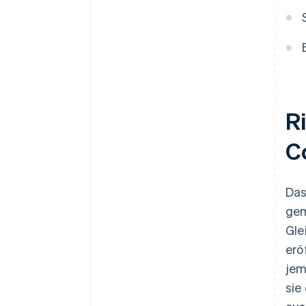
Ri
C
Das
gem
Gle
erö
jem
sie