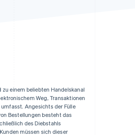
Stripe-Sessions 2026
Erfahren Sie, wie Stripe
Lösungen für die
Wirtschaftsinfrastruktur
für KI aufbaut.
Jetzt ansehen
nd zu einem beliebten Handelskanal
elektronischem Weg, Transaktionen
umfasst. Angesichts der Fülle
von Bestellungen besteht das
schließlich des Diebstahls
 Kunden müssen sich dieser