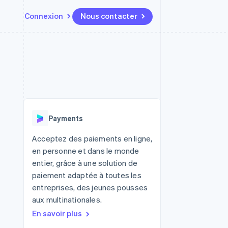
Connexion
Nous contacter
Ressources
Écosystème
Contact
t places de
Plus
Intégrations d'applications
Partenaires
Nous contacter
Product roadmap
ssions
Exemples de code
Stripe App Marketplace
Devenir partenaire
Découvrez ce qui vous attend
Blog des développeurs
r les
rs
État des API
Radar
Prévention de la fraude
Payments
Atlas
tif
Constitution d'une entreprise
Acceptez des paiements en ligne,
en personne et dans le monde
Climate
Élimination du carbone
entier, grâce à une solution de
paiement adaptée à toutes les
Identity
Vérification de l'identité
entreprises, des jeunes pousses
aux multinationales.
En savoir plus