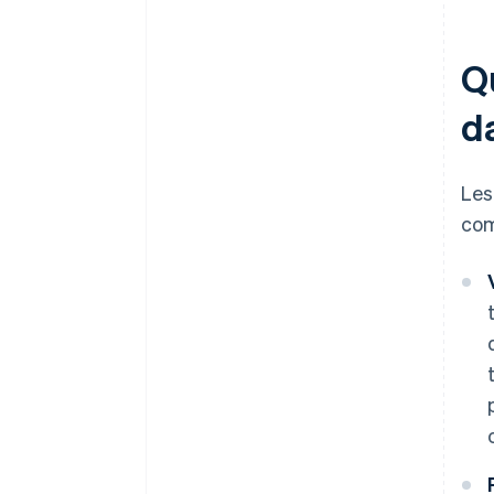
Q
d
Les
com