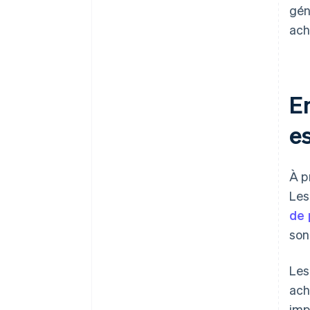
gén
ach
E
es
À p
Les
de 
son
Les
ach
imp