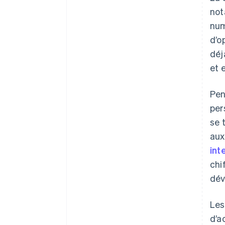
no
num
d’o
déj
et 
Pen
per
se 
aux
int
chi
dév
Les
d’a