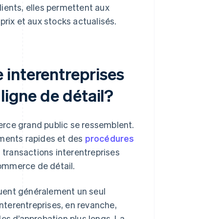
clients, elles permettent aux
prix et aux stocks actualisés.
interentreprises
ligne de détail?
erce grand public se ressemblent.
ements rapides et des
procédures
transactions interentreprises
ommerce de détail.
uent généralement un seul
terentreprises, en revanche,
es d’approbation plus longs. La