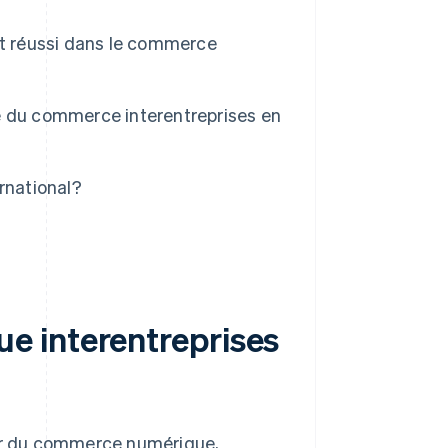
nt réussi dans le commerce
e du commerce interentreprises en
rnational?
e interentreprises
sor du commerce numérique,