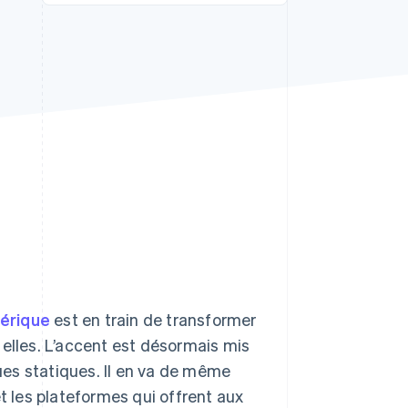
Stripe Sessions 2026
Découvrez comment
Stripe construit
l’infrastructure
économique pour l’IA.
Regarder
mérique
est en train de transformer
 elles. L’accent est désormais mis
gues statiques. Il en va de même
les plateformes qui offrent aux