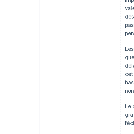
val
des
pas
per
Les
que
dél
cet
bas
non
Le 
gra
l’é