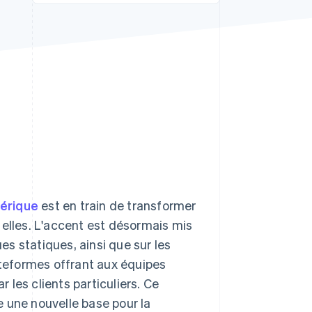
Stripe Sessions 2026
Découvrez comment
Stripe construit
l’infrastructure
économique de l’IA.
Regarder la vidéo
mérique
est en train de transformer
 elles. L'accent est désormais mis
ues statiques, ainsi que sur les
teformes offrant aux équipes
les clients particuliers. Ce
une nouvelle base pour la