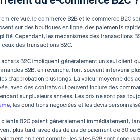
remière vue, le commerce B2B et le commerce B2C sem
osent sur des boutiques en ligne, des paiements rapid
plifié. Cependant, les mécanismes des transactions 
 ceux des transactions B2C.
 achats B2C impliquent généralement un seul client qu
mandes B2B, en revanche, font souvent intervenir plus
les d'approbation plus longs. La valeur moyenne des a
vée, avec des contrats qui peuvent inclure des comma
tendant sur plusieurs années. Les prix ne sont pas toujo
lume
, les conditions négociées et les devis personnalis
 clients B2C paient généralement immédiatement, tand
vent plus tard, avec des délais de paiement de 30 ou 
paiement en tient compte : les sites B2B sont conçus p