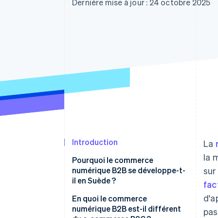
Authorization Boost
Dernière mise à jour : 24 octobre 2025
Acceptation optimisée
Link
Paiements accélérés
Financial Connections
Comptes financiers associés
Introduction
La
la 
Pourquoi le commerce
numérique B2B se développe-t-
sur
il en Suède ?
fac
d'a
En quoi le commerce
numérique B2B est-il différent
pas