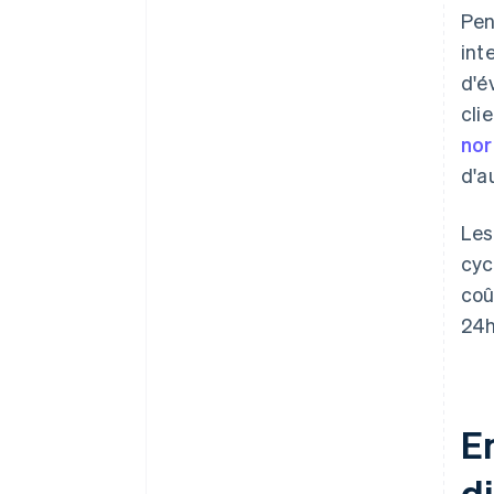
Pen
int
d'é
cli
nor
d'a
Les
cyc
coû
24h
E
d