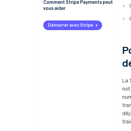
Comment Stripe Payments peut
vous aider
Démarrer avec Stripe
P
d
La 
no
num
tra
déj
tra