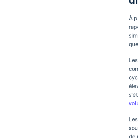
À p
rep
sim
que
Les
com
cyc
éle
s'é
vo
Les
sou
de 