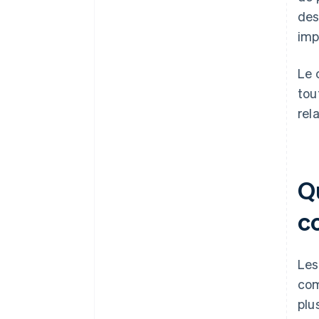
des
imp
Le 
tou
rel
Q
c
Les
com
plu