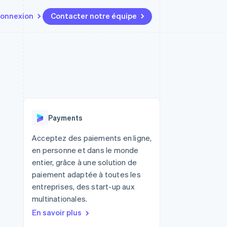
onnexion
Contacter notre équipe
Ressources
Écosystème
Contact
t marketplaces
Plus
Intégrations d'applications
Partenaires
Contacter notre équipe
Product roadmap
elle
Exemples de code
Stripe App Marketplace
Devenir partenaire
Découvrez les prochaines
r les
Blog des développeurs
évolutions
rs
État de l'API
 platforms
Radar
ciers intégrés
Payments
Prévention de la fraude
ratif
es et virtuelles
Atlas
Acceptez des paiements en ligne,
Constitution de start-up
en personne et dans le monde
Climate
entier, grâce à une solution de
Élimination du carbone
paiement adaptée à toutes les
Identity
entreprises, des start-up aux
Vérification de l'identité
multinationales.
En savoir plus