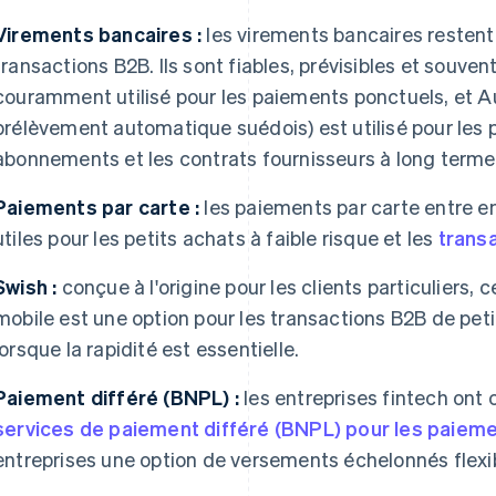
Virements bancaires :
les virements bancaires resten
transactions B2B. Ils sont fiables, prévisibles et souven
couramment utilisé pour les paiements ponctuels, et A
prélèvement automatique suédois) est utilisé pour les 
abonnements et les contrats fournisseurs à long terme
Paiements par carte :
les paiements par carte entre en
utiles pour les petits achats à faible risque et les
transa
Swish :
conçue à l'origine pour les clients particuliers,
mobile est une option pour les transactions B2B de peti
lorsque la rapidité est essentielle.
Paiement différé (BNPL) :
les entreprises fintech on
services de paiement différé (BNPL) pour les paiem
entreprises une option de versements échelonnés flexi