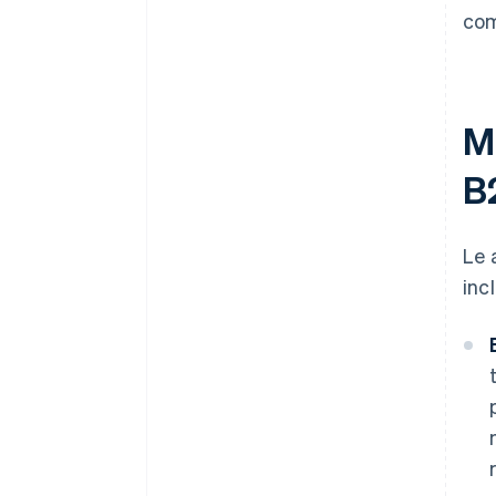
com
M
B
Le 
inc