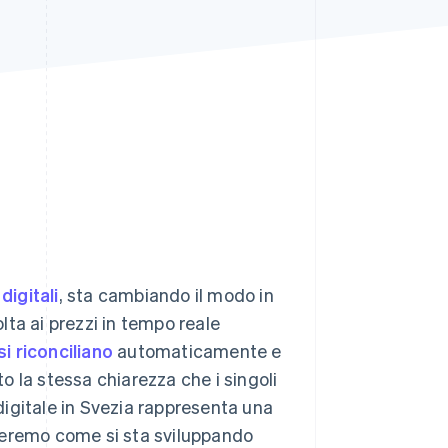
Stripe Sessions 2026
Scopri come Stripe sta
costruendo
l'infrastruttura
economica per l'IA.
Guarda ora
digitali
, sta cambiando il modo in
olta ai prezzi in tempo reale
si riconciliano
automaticamente e
 la stessa chiarezza che i singoli
igitale in Svezia rappresenta una
streremo come si sta sviluppando