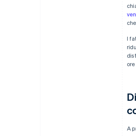
chi
ven
che
I f
rid
dis
ore
Di
c
A p