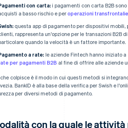
Pagamenti con carta:
i pagamenti con carta B2B sono p
acquisti a basso rischio e per
operazioni transfrontali
Swish:
questa app di pagamento per dispositivi mobili, 
clienti, rappresenta un'opzione per le transazioni B2B d
particolare quando la velocità è un fattore importante.
Pagamento a rate:
le aziende Fintech hanno iniziato a 
rate per pagamenti B2B
al fine di offrire alle aziende u
 che colpisce è il modo in cui questi metodi si integrano
Svezia. BankID è alla base della verifica per Swish e l'on
urezza per diversi metodi di pagamento.
dalità con la quale le attivit