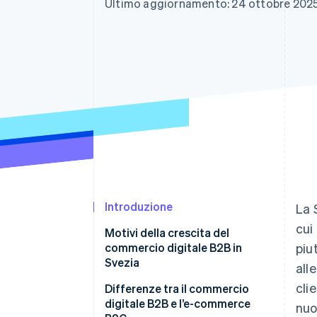
Ultimo aggiornamento: 24 ottobre 202
Link
Pagamento accelerato
Financial Connections
Conti finanziari collegati
Introduzione
La 
cui
Motivi della crescita del
commercio digitale B2B in
piu
Svezia
all
cli
Differenze tra il commercio
digitale B2B e l’e-commerce
nuo