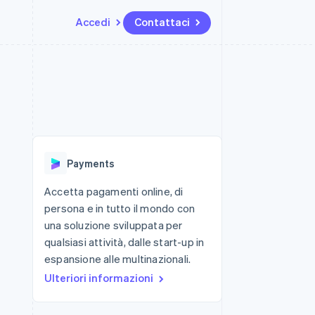
Accedi
Contattaci
Risorse
Ecosistema
Recapiti
me e marketplace
Altro
Integrazioni app
Partner
Contattaci
Product roadmap
ns
Esempi di codice
Stripe App Marketplace
Diventa nostro partner
Scopri cosa ti aspetta
 piattaforme
Blog per sviluppatori
ibero
Stato dell'API
Radar
Prevenzione delle frodi
Payments
Atlas
Costituzione di start-up
Accetta pagamenti online, di
persona e in tutto il mondo con
Climate
Rimozione del carbonio
una soluzione sviluppata per
qualsiasi attività, dalle start-up in
Identity
Verifica online dell'identità
espansione alle multinazionali.
Ulteriori informazioni