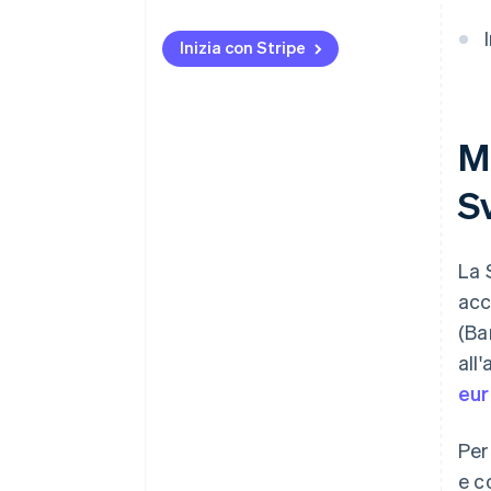
Inizia con Stripe
Mo
S
La 
acc
(Ba
all
eur
Per
e c