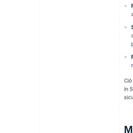
Ciò
in 
sic
Mo