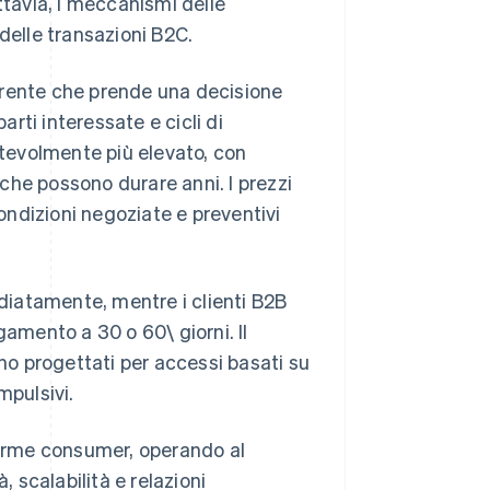
ttavia, i meccanismi delle
delle transazioni B2C.
irente che prende una decisione
arti interessate e cicli di
otevolmente più elevato, con
o che possono durare anni. I prezzi
condizioni negoziate e preventivi
iatamente, mentre i clienti B2B
mento a 30 o 60\ giorni. Il
ono progettati per accessi basati su
impulsivi.
aforme consumer, operando al
scalabilità e relazioni