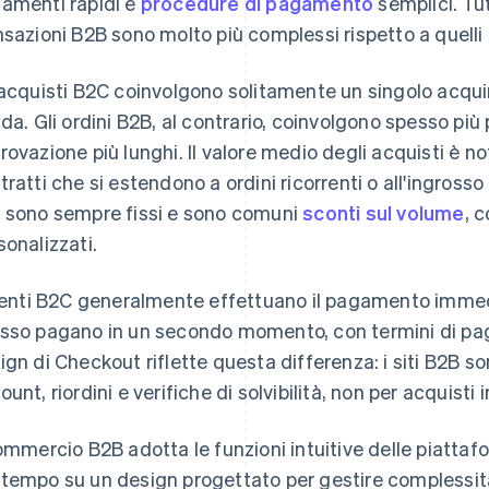
amenti rapidi e
procedure di pagamento
semplici. Tu
nsazioni B2B sono molto più complessi rispetto a quelli 
 acquisti B2C coinvolgono solitamente un singolo acqu
ida. Gli ordini B2B, al contrario, coinvolgono spesso più p
rovazione più lunghi. Il valore medio degli acquisti è n
tratti che si estendono a ordini ricorrenti o all'ingross
 sono sempre fissi e sono comuni
sconti sul volume
, 
sonalizzati.
lienti B2C generalmente effettuano il pagamento immed
sso pagano in un secondo momento, con termini di paga
ign di Checkout riflette questa differenza: i siti B2B s
unt, riordini e verifiche di solvibilità, non per acquisti 
commercio B2B adotta le funzioni intuitive delle piatt
tempo su un design progettato per gestire complessità, 