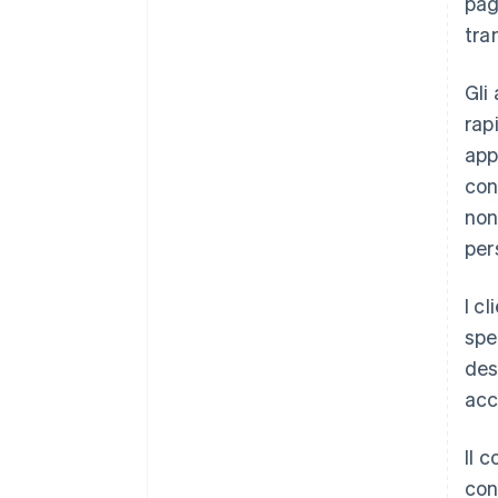
pag
tra
Gli
rap
app
con
non
per
I c
spe
des
acco
Il 
con