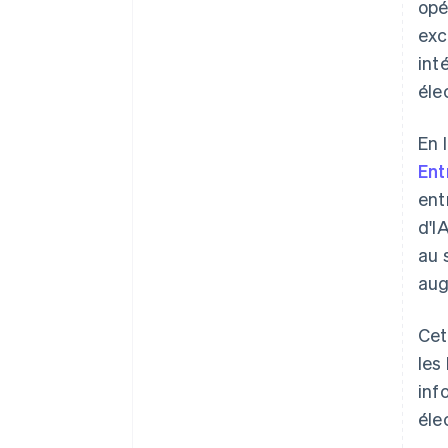
opé
exc
int
éle
En 
Ent
ent
d'I
au 
aug
Cet
les
inf
éle