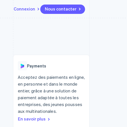
Connexion
Nous contacter
Ressources
Écosystème
Contact
t places de
Plus
Intégrations d'applications
Partenaires
Nous contacter
Product roadmap
ssions
Exemples de code
Stripe App Marketplace
Devenir partenaire
Découvrez ce qui vous attend
Blog des développeurs
r les
rs
État des API
Radar
Prévention de la fraude
Payments
Atlas
tif
Constitution d'une entreprise
Acceptez des paiements en ligne,
en personne et dans le monde
Climate
Élimination du carbone
entier, grâce à une solution de
paiement adaptée à toutes les
Identity
Vérification de l'identité
entreprises, des jeunes pousses
aux multinationales.
En savoir plus