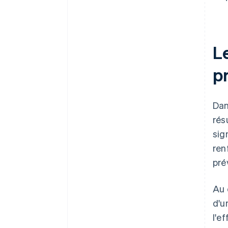
Le
pr
Dan
rés
sig
ren
pré
Au 
d'u
l'e