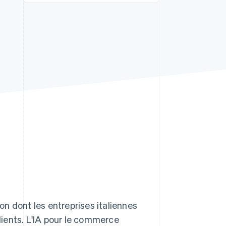
Stripe Sessions 2026
Découvrez comment
Stripe construit
l’infrastructure
économique pour l’IA.
Regarder
çon dont les entreprises italiennes
clients. L'IA pour le commerce