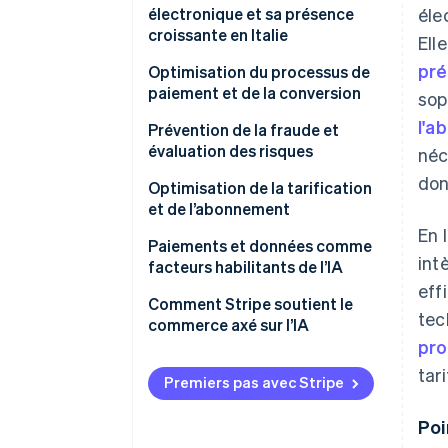
électronique et sa présence
éle
croissante en Italie
Ell
pré
Optimisation du processus de
paiement et de la conversion
sop
l'a
L’IA améliore-t-elle les taux de
Prévention de la fraude et
conversion?
évaluation des risques
néc
don
Personnalisation du parcours
L’IA peut-elle réduire la fraude
Optimisation de la tarification
d’achat
liée aux paiements?
et de l’abonnement
En 
Optimisation des paiements à
Analyse comportementale et
Tarification dynamique et
Paiements et données comme
int
l’aide de données et de
apprentissage automatique
marges
facteurs habilitants de l’IA
l’apprentissage automatique
eff
L’importance des données dans
Modèles de facturation basés
Importance de l’infrastructure
Comment Stripe soutient le
tec
Processus de paiement
les systèmes antifraude
sur les abonnements et la
commerce axé sur l’IA
Évolutivité et automatisation
dynamique et localisation
consommation
pro
Conformité et expérience client
tar
Monétisation basée sur
Premiers pas avec Stripe
l’utilisation
Poi