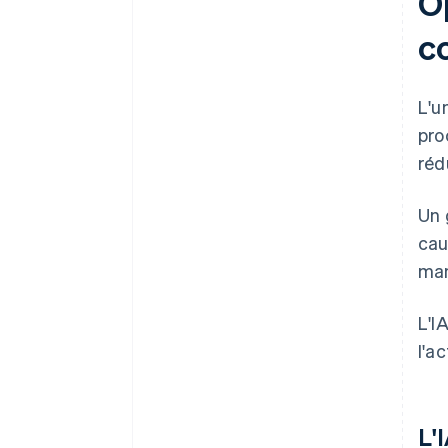
O
c
L'u
pro
réd
Un 
cau
man
L'I
l'a
L'