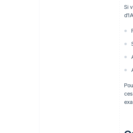
Si 
d'I
Pou
ces
exa