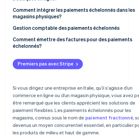
Paiements échelonnés par des liens de paiement
Quels sont les meilleurs systèmes de paiement échelon
Comment intégrer les paiements échelonnés dans les
Paiements échelonnés par Satispay
pour le commerce en ligne?
magasins physiques?
Paiements échelonnés par Pay-Oh
Gestion comptable des paiements échelonnés
Comptabilisation des revenus
Comment émettre des factures pour des paiements
échelonnés?
Gestion des paiements partiels
Que doit figurer sur la facture?
Gestion des risques
Premiers pas avec Stripe
Reçus de versements échelonnés et recouvrements
Frais
TVA
Taxes
Si vous dirigez une entreprise en Italie, qu’il s’agisse d’un
Avantages organisationnels
commerce en ligne ou d’un magasin physique, vous avez p
être remarqué que les clients apprécient les solutions de
paiement flexibles. Les paiements échelonnés pour les
magasins, connus sous le nom de
paiement fractionné
, s
devenus un moyen concurrentiel essentiel, en particulier p
les produits de milieu et haut de gamme.