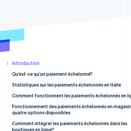
Commerce de détail
développeurs
Atlas
État des API
Constitution d'une entreprise
Climate
Élimination du carbone
Écosystème
Identity
Partenaires
Vérification de l'identité
Stripe App
Marketplace
Introduction
Stripe Sessions 2026
Qu’est-ce qu’un paiement échelonné?
Découvrez comment Stripe construit l’infrastructure éco
Les paiements échelonnés : de quoi s’agit-il?
Statistiques sur les paiements échelonnés en Italie
l’IA.
Regarder
Comment fonctionnent les paiements échelonnés en li
Fonctionnement des paiements échelonnés en magasin
quatre options disponibles
Paiements échelonnés par des terminaux de point de v
Comment intégrer les paiements échelonnés dans les
boutiques en ligne?