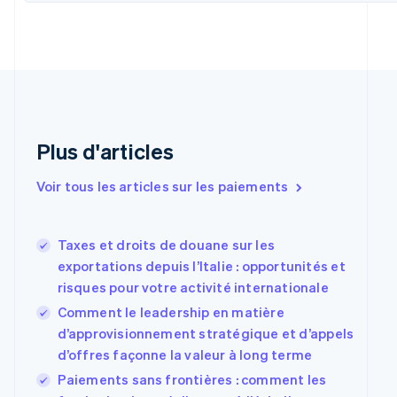
Chine continentale
简体中文
English
Chypre
English
Croatie
English
Italiano
Danemark
English
Plus d'articles
Émirats arabes unis
English
Voir tous les articles sur les paiements
Espagne
Español
English
Estonie
Taxes et droits de douane sur les
English
exportations depuis l’Italie : opportunités et
États-Unis
risques pour votre activité internationale
English
Español
简体中文
Finlande
Comment le leadership en matière
English
Svenska
d’approvisionnement stratégique et d’appels
France
d’offres façonne la valeur à long terme
Français
English
Gibraltar
Paiements sans frontières : comment les
English