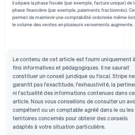
il sépare la phase fiscale (par exemple, facture unique) de l
phase financière (par exemple, paiements fractionnés). Ce
permet de maintenir une comptabilité ordonnée même lor
le volume des ventes en plusieurs versements augmente.
Allemagne
Le contenu de cet article est fourni uniquement 
Deutsch
English
fins informatives et pédagogiques. Il ne saurait
Australie
English
constituer un conseil juridique ou fiscal. Stripe ne
Autriche
garantit pas l'exactitude, l'exhaustivité, la pertin
Deutsch
English
Belgique
ni l'actualité des informations contenues dans ce
Nederlands
Français
Deutsch
English
article. Nous vous conseillons de consulter un av
Brésil
compétent ou un comptable agréé dans le ou les
Português
English
Bulgarie
territoires concernés pour obtenir des conseils
English
adaptés à votre situation particulière.
Canada
English
Français