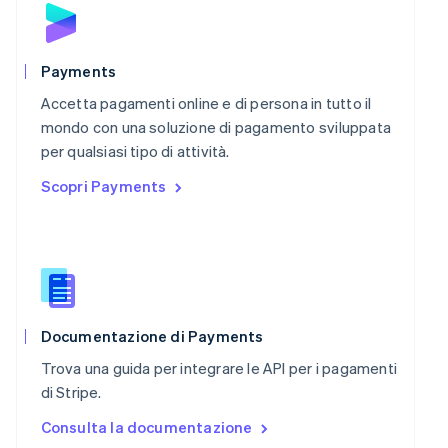
Polonia
English
Portogallo
Português
English
Payments
RAS di Hong Kong, Cina
Accetta pagamenti online e di persona in tutto il
English
简体中文
Regno Unito
mondo con una soluzione di pagamento sviluppata
English
per qualsiasi tipo di attività.
Repubblica Ceca
Scopri Payments
English
Romania
English
Singapore
English
简体中文
Slovacchia
English
Slovenia
Documentazione di Payments
English
Italiano
Trova una guida per integrare le API per i pagamenti
Spagna
di Stripe.
Español
English
Stati Uniti
Consulta la documentazione
English
Español
简体中文