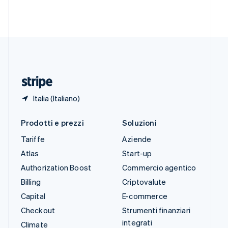
Svezia
Svenska
English
Svizzera
Deutsch
Français
Italiano
English
Thailandia
ไทย
English
Ungheria
English
Italia (Italiano)
Prodotti e prezzi
Soluzioni
Tariffe
Aziende
Atlas
Start-up
Authorization Boost
Commercio agentico
Billing
Criptovalute
Capital
E-commerce
Checkout
Strumenti finanziari
integrati
Climate