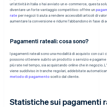
un'attività in Italia o hai avviato un e-commerce, questa so
diventare un forte vantaggio competitivo: offrire un
pagam
rate
per negozi ti aiuta a rendere accessibili articoli di valo
aumentare la conversione e ridurre l'abbandono in fase di a
Pagamenti rateali: cosa sono?
I pagamenti rateali sono una modalità di acquisto con cui i cl
possono ottenere subito un prodotto o servizio e pagarne i
più rate nel tempo, sia acquistando online che in negozio. 
viene suddiviso in tranche regolari, addebitate automatica
metodo di pagamento
scelto dal cliente.
Statistiche sui pagamenti r