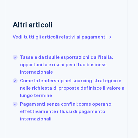
Danimarca
English
Emirati Arabi Uniti
English
Altri articoli
Estonia
English
Vedi tutti gli articoli relativi ai pagamenti
Finlandia
English
Svenska
Francia
Tasse e dazi sulle esportazioni dall'Italia:
Français
English
opportunità e rischi per il tuo business
Germania
internazionale
Deutsch
English
Giappone
Come la leadership nel sourcing strategico e
日本語
English
nelle richiesta di proposte definisce il valore a
Gibilterra
lungo termine
English
Grecia
Pagamenti senza confini: come operano
English
effettivamente i flussi di pagamento
India
internazionali
English
Irlanda
English