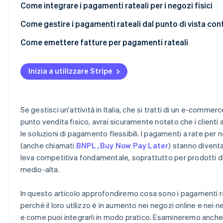
Rateizzazione tramite link di pagamento
Quali sono i migliori sistemi di pagamento a rate per l’e-
Come integrare i pagamenti rateali per i negozi fisici
commerce?
Pagamento a rate tramite Satispay
Come gestire i pagamenti rateali dal punto di vista con
Pagamento a rate tramite Pay-Oh
Riconoscimento dei ricavi
Come emettere fatture per pagamenti rateali
Gestione degli incassi rateali
Cosa indicare in fattura
Inizia a utilizzare Stripe
Gestione del rischio
Ricevute e incassi delle rate
Commissioni
Trattamento IVA
Se gestisci un'attività in Italia, che si tratti di un e-commerc
Imposte
Vantaggi organizzativi
punto vendita fisico, avrai sicuramente notato che i client
le soluzioni di pagamento flessibili. I pagamenti a rate per 
(anche chiamati
BNPL, Buy Now Pay Later
) stanno divent
leva competitiva fondamentale, soprattutto per prodotti di
medio-alta.
In questo articolo approfondiremo cosa sono i pagamenti ra
perché il loro utilizzo è in aumento nei negozi online e nei ne
e come puoi integrarli in modo pratico. Esamineremo anch