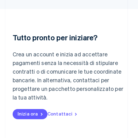
Italia
Italiano
English
Lettonia
English
Liechtenstein
Deutsch
English
Tutto pronto per iniziare?
Lituania
English
Lussemburgo
Crea un account e inizia ad accettare
Français
Deutsch
English
pagamenti senza la necessità di stipulare
Malaysia
contratti o di comunicare le tue coordinate
English
简体中文
Malta
bancarie. In alternativa, contattaci per
English
progettare un pacchetto personalizzato per
Messico
la tua attività.
Español
English
Norvegia
English
Inizia ora
Contattaci
Nuova Zelanda
English
Paesi Bassi
Nederlands
English