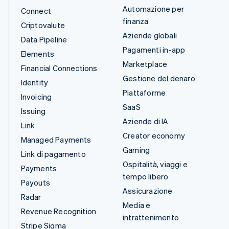
Automazione per
Connect
finanza
Criptovalute
Aziende globali
Data Pipeline
Pagamenti in-app
Elements
Marketplace
Financial Connections
Gestione del denaro
Identity
Piattaforme
Invoicing
SaaS
Issuing
Aziende di IA
Link
Creator economy
Managed Payments
Gaming
Link di pagamento
Ospitalità, viaggi e
Payments
tempo libero
Payouts
Assicurazione
Radar
Media e
Revenue Recognition
intrattenimento
Stripe Sigma