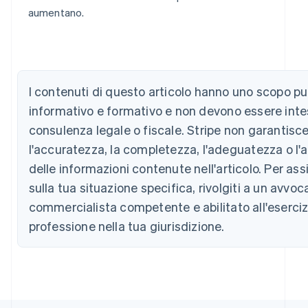
aumentano.
Australia
English
I contenuti di questo articolo hanno uno scopo 
Austria
Deutsch
English
informativo e formativo e non devono essere int
Belgio
consulenza legale o fiscale. Stripe non garantisc
Nederlands
Français
Deutsch
English
Brasile
l'accuratezza, la completezza, l'adeguatezza o l'a
Português
English
delle informazioni contenute nell'articolo. Per as
Bulgaria
sulla tua situazione specifica, rivolgiti a un avvoc
English
Canada
commercialista competente e abilitato all'eserciz
English
Français
professione nella tua giurisdizione.
Cina continentale
简体中文
English
Cipro
English
Croazia
English
Italiano