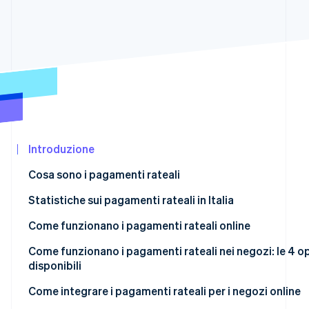
Scopri cosa ti aspetta
Radar
Ecosistema
Prevenzione delle frodi
Partner
Atlas
Stripe App
Costituzione di start-up
Marketplace
Climate
Rimozione del carbonio
Identity
Verifica online dell'identità
Introduzione
Cosa sono i pagamenti rateali
Pagamenti rateali: cosa sono?
Statistiche sui pagamenti rateali in Italia
Stripe Sessions 2026
Come funzionano i pagamenti rateali online
Scopri come Stripe sta costruendo l'infrastruttura econom
Come funzionano i pagamenti rateali nei negozi: le 4 o
Guarda ora
disponibili
Rateizzazione tramite POS
Come integrare i pagamenti rateali per i negozi online