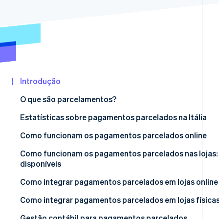
Ecossistema
Stripe Sessions 2026
Parceiros
Veja como a Stripe está construindo a infraestrutura eco
Stripe App
Assista agora
Marketplace
Introdução
O que são parcelamentos?
Pagamentos parcelados: o que são?
Estatísticas sobre pagamentos parcelados na Itália
Como funcionam os pagamentos parcelados online
Como funcionam os pagamentos parcelados nas lojas:
disponíveis
Pagamentos parcelados via terminais POS
Como integrar pagamentos parcelados em lojas online
Pagamentos parcelados via links de pagamentos
Quais são os melhores sistemas de pagamento parcel
Como integrar pagamentos parcelados em lojas física
Pagamentos parcelados via Satispay
Gestão contábil para pagamentos parcelados