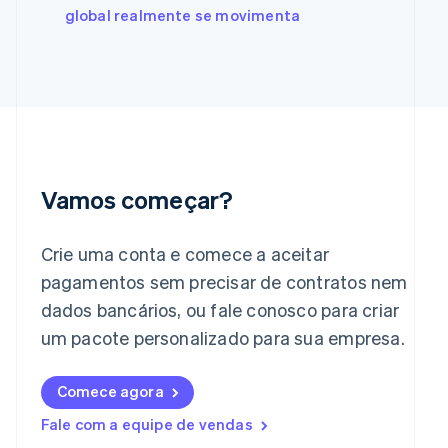
global realmente se movimenta
Gibraltar
English
Grécia
English
Hungria
English
Índia
English
Irlanda
Vamos começar?
English
Itália
Italiano
English
Crie uma conta e comece a aceitar
Japão
pagamentos sem precisar de contratos nem
日本語
English
dados bancários, ou fale conosco para criar
Letônia
English
um pacote personalizado para sua empresa.
Liechtenstein
Deutsch
English
Lituânia
Comece agora
English
Fale com a equipe de vendas
Luxemburgo
Français
Deutsch
English