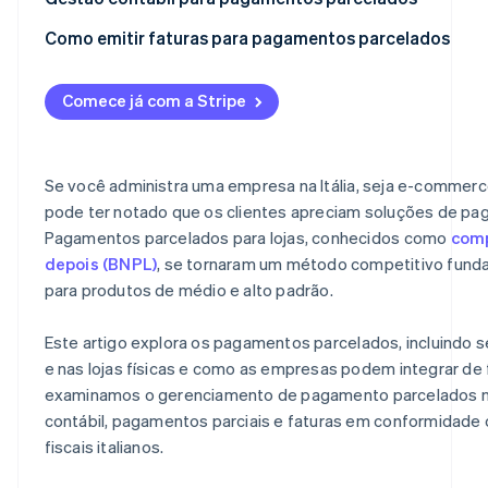
Pagamentos parcelados via Pay-Oh
Reconhecimento de receitas
Como emitir faturas para pagamentos parcelados
Gerenciamento de pagamentos parcelados
O que incluir na fatura
Comece já com a Stripe
Gerenciamento de riscos
Recibos de parcelas e cobranças
Tarifas
IVA
Se você administra uma empresa na Itália, seja e-commerce 
Impostos
Vantagens organizacionais
pode ter notado que os clientes apreciam soluções de pag
Pagamentos parcelados para lojas, conhecidos como
comp
depois (BNPL)
, se tornaram um método competitivo fund
para produtos de médio e alto padrão.
Este artigo explora os pagamentos parcelados, incluindo s
e nas lojas físicas e como as empresas podem integrar d
examinamos o gerenciamento de pagamento parcelados na
contábil, pagamentos parciais e faturas em conformidad
fiscais italianos.