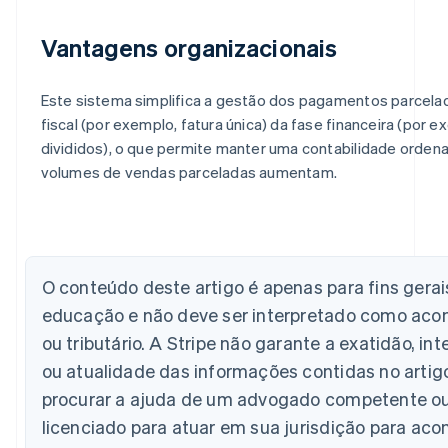
Vantagens organizacionais
Este sistema simplifica a gestão dos pagamentos parcelad
fiscal (por exemplo, fatura única) da fase financeira (por
divididos), o que permite manter uma contabilidade ord
Alemanha
Deutsch
English
volumes de vendas parceladas aumentam.
Austrália
English
Áustria
Deutsch
English
Bélgica
O conteúdo deste artigo é apenas para fins gera
Nederlands
Français
Deutsch
English
Brasil
educação e não deve ser interpretado como acon
Português
English
ou tributário. A Stripe não garante a exatidão, i
Bulgária
ou atualidade das informações contidas no artig
English
Canadá
procurar a ajuda de um advogado competente o
English
Français
licenciado para atuar em sua jurisdição para ac
China continental
简体中文
English