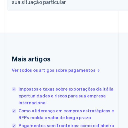
sua situação particular.
Chipre
English
Croácia
English
Italiano
Dinamarca
English
Emirados Árabes Unidos
English
Eslováquia
Mais artigos
English
Eslovênia
Ver todos os artigos sobre pagamentos
English
Italiano
Espanha
Español
English
Estados Unidos
Impostos e taxas sobre exportações da Itália:
English
Español
简体中文
oportunidades e riscos para sua empresa
Estônia
internacional
English
Como a liderança em compras estratégicas e
Finlândia
English
Svenska
RFPs molda o valor de longo prazo
França
Pagamentos sem fronteiras: como o dinheiro
Français
English