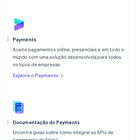
Malásia
English
简体中文
Malta
English
México
Español
English
Payments
Noruega
Aceite pagamentos online, presenciais e em todo o
English
Nova Zelândia
mundo com uma solução desenvolvida para todos
English
os tipos de empresas.
Países Baixos
Explore o Payments
Nederlands
English
Polônia
English
Portugal
Português
English
RAE de Hong Kong, China
English
简体中文
Reino Unido
Documentação do Payments
English
Encontre guias sobre como integrar as APIs de
República Tcheca
pagamento da Stripe.
English