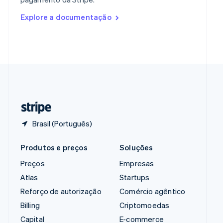
Romênia
Explore a documentação
English
Singapura
English
简体中文
Suécia
Svenska
English
Suíça
Deutsch
Français
Italiano
English
Tailândia
ไทย
English
Brasil (Português)
Produtos e preços
Soluções
Preços
Empresas
Atlas
Startups
Reforço de autorização
Comércio agêntico
Billing
Criptomoedas
Capital
E-commerce