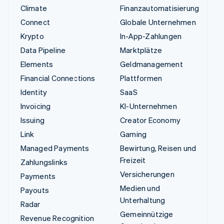
Climate
Finanzautomatisierung
Connect
Globale Unternehmen
Krypto
In-App-Zahlungen
Data Pipeline
Marktplätze
Elements
Geldmanagement
Financial Connections
Plattformen
Identity
SaaS
Invoicing
KI-Unternehmen
Issuing
Creator Economy
Link
Gaming
Managed Payments
Bewirtung, Reisen und
Freizeit
Zahlungslinks
Versicherungen
Payments
Medien und
Payouts
Unterhaltung
Radar
Gemeinnützige
Revenue Recognition