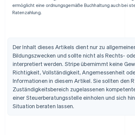
ermöglicht eine ordnungsgemäße Buchhaltung auch bei st
Ratenzahlung.
Australien
English
Belgien
Nederlands
Français
Deutsch
English
Brasilien
Der Inhalt dieses Artikels dient nur zu allgemein
Português
English
Bildungszwecken und sollte nicht als Rechts- od
Bulgarien
interpretiert werden. Stripe übernimmt keine Gew
English
Dänemark
Richtigkeit, Vollständigkeit, Angemessenheit ode
English
Informationen in diesem Artikel. Sie sollten den R
Deutschland
Deutsch
English
Zuständigkeitsbereich zugelassenen kompetent
Estland
einer Steuerberatungsstelle einholen und sich hins
English
Festlandchina
Situation beraten lassen.
简体中文
English
Finnland
English
Svenska
Frankreich
Français
English