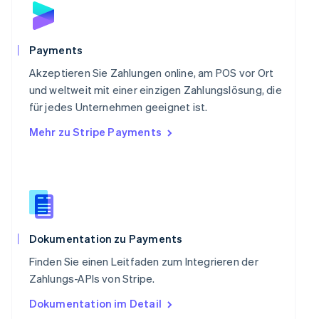
Schweden
Svenska
English
Schweiz
Payments
Deutsch
Français
Italiano
English
Singapur
Akzeptieren Sie Zahlungen online, am POS vor Ort
English
简体中文
und weltweit mit einer einzigen Zahlungslösung, die
Slowakei
für jedes Unternehmen geeignet ist.
English
Mehr zu Stripe Payments
Slowenien
English
Italiano
Sonderverwaltungsregion Hongkong,
China
English
简体中文
Spanien
Español
English
Thailand
Dokumentation zu Payments
ไทย
English
Finden Sie einen Leitfaden zum Integrieren der
Tschechische Republik
Zahlungs-APIs von Stripe.
English
Ungarn
Dokumentation im Detail
English