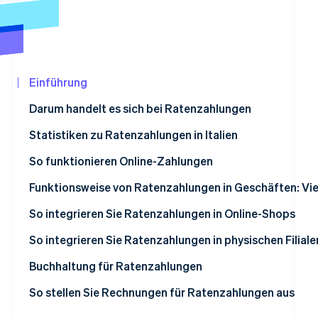
Betrugsprävention
Ecosystem
Atlas
Start-up-Gründung
Partner
Stripe App-Marktplatz
Climate
CO₂-Entnahme
Einführung
Identity
Darum handelt es sich bei Ratenzahlungen
Online-Identitätsprüfung
Ratenzahlungen: Was versteht man darunter?
Statistiken zu Ratenzahlungen in Italien
So funktionieren Online-Zahlungen
Funktionsweise von Ratenzahlungen in Geschäften: Vie
Stripe-Sessions 2026
Erfahren Sie, wie Stripe Lösungen für die Wir
Ratenzahlungen über POS-Terminals
So integrieren Sie Ratenzahlungen in Online-Shops
Jetzt ansehen
Ratenzahlungen über Zahlungslinks
Was sind die besten Ratenzahlungssysteme für den E
So integrieren Sie Ratenzahlungen in physischen Filiale
Ratenzahlungen über Satispay
Buchhaltung für Ratenzahlungen
Ratenzahlungen per Pay-Oh
Umsatzrealisierung (Revenue Recognition)
So stellen Sie Rechnungen für Ratenzahlungen aus