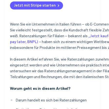
Verwaltung von Teilzahlungen
Was auf der Rechnung anzugeben ist
Jetzt mit Stripe starten
Risikomanagement
Belege und Einzug von Ratenzahlungen
Transaktionsgebühren
Umsatzsteuer (USt.)
Wenn Sie ein Unternehmen in Italien führen – ob E-Commer
Steuern
Organisatorische Vorteile
Sie vielleicht festgestellt, dass die Kundschaft flexible 
weiß. Ratenzahlungen für Filialen – bekannt als
„Jetzt kauf
pay later, BNPL)
– haben sich zu einem wichtigen Wettbew
insbesondere für Produkte im mittleren Preissegment bis 
In diesem Artikel erfahren Sie, wie Ratenzahlungen zunehmen
eingesetzt werden und wie Unternehmen sie praktisch int
untersuchen wir das Ratenzahlungsmanagement in der Filial
Teilzahlungen und Rechnungen, die mit den italienischen S
Worum geht es in diesem Artikel?
Darum handelt es sich bei Ratenzahlungen