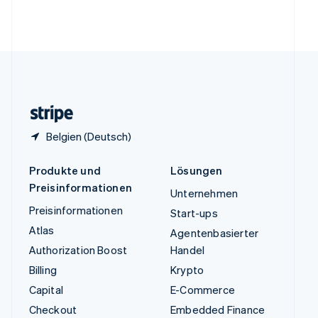
Vereinigte Arabische Emirate
English
Vereinigte Staaten
English
Español
简体中文
Vereinigtes Königreich
English
Zypern
English
Belgien (Deutsch)
Produkte und
Lösungen
Preisinformationen
Unternehmen
Preisinformationen
Start-ups
Atlas
Agentenbasierter
Authorization Boost
Handel
Billing
Krypto
Capital
E-Commerce
Checkout
Embedded Finance