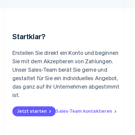
Luxemburg
Français
Deutsch
English
Malaysia
English
简体中文
Malta
Startklar?
English
Mexiko
Español
English
Erstellen Sie direkt ein Konto und beginnen
Neuseeland
Sie mit dem Akzeptieren von Zahlungen.
English
Niederlande
Unser Sales-Team berät Sie gerne und
Nederlands
English
gestaltet für Sie ein individuelles Angebot,
Norwegen
das ganz auf Ihr Unternehmen abgestimmt
English
Österreich
ist.
Deutsch
English
Polen
Jetzt starten
Sales-Team kontaktieren
English
Portugal
Português
English
Rumänien
English