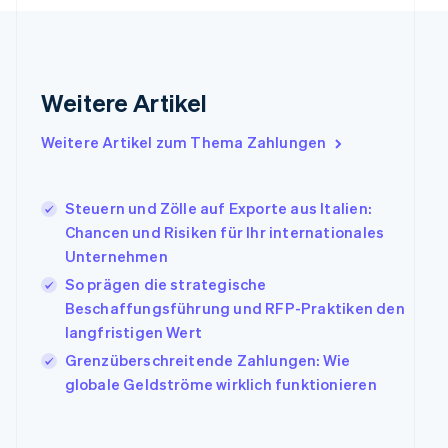
Gibraltar
English
Griechenland
English
Weitere Artikel
Indien
English
Weitere Artikel zum Thema Zahlungen
Irland
English
Italien
Steuern und Zölle auf Exporte aus Italien:
Italiano
English
Japan
Chancen und Risiken für Ihr internationales
日本語
English
Unternehmen
Kanada
So prägen die strategische
English
Français
Beschaffungsführung und RFP-Praktiken den
Kroatien
English
Italiano
langfristigen Wert
Lettland
Grenzüberschreitende Zahlungen: Wie
English
globale Geldströme wirklich funktionieren
Liechtenstein
Deutsch
English
Litauen
English