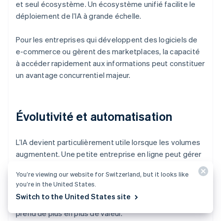
et seul écosystème. Un écosystème unifié facilite le
déploiement de l’IA à grande échelle.
Pour les entreprises qui développent des logiciels de
e-commerce ou gèrent des marketplaces, la capacité
à accéder rapidement aux informations peut constituer
un avantage concurrentiel majeur.
Évolutivité et automatisation
L’IA devient particulièrement utile lorsque les volumes
augmentent. Une petite entreprise en ligne peut gérer
manuellement la tarification, la prévention de la fraude
You’re viewing our website for Switzerland, but it looks like
et la segmentation de la clientèle. Cependant, à
you’re in the United States.
mesure que les commandes, les marchés et les
Switch to the United States site
moyens de paiement se multiplient, l’automatisation
prend de plus en plus de valeur.