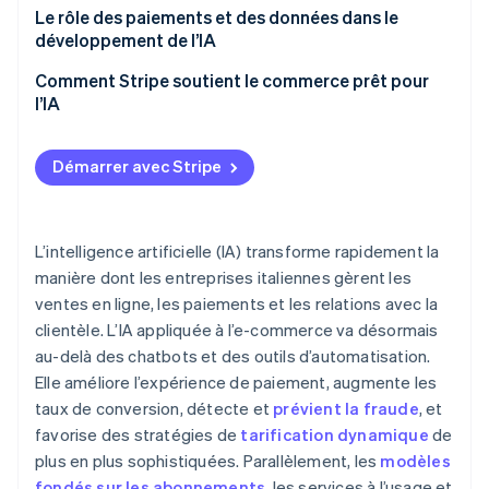
au machine learning
Analyse comportementale et machine learning
Tarification dynamique et marges bénéficiaires
Le rôle des paiements et des données dans le
développement de l’IA
Parcours de paiement dynamique et localisation
Le rôle des données dans les systèmes de lutte
Abonnements et modèles de facturation basés à
contre la fraude
l’usage
Pourquoi l’infrastructure joue un rôle clé
Comment Stripe soutient le commerce prêt pour
l’IA
Conformité et expérience client
Monétisation à l’usage
Évolutivité et automatisation
Démarrer avec Stripe
L’intelligence artificielle (IA) transforme rapidement la
manière dont les entreprises italiennes gèrent les
ventes en ligne, les paiements et les relations avec la
clientèle. L’IA appliquée à l’e-commerce va désormais
au-delà des chatbots et des outils d’automatisation.
Elle améliore l’expérience de paiement, augmente les
taux de conversion, détecte et
prévient la fraude
, et
favorise des stratégies de
tarification dynamique
de
plus en plus sophistiquées. Parallèlement, les
modèles
fondés sur les abonnements
, les services à l’usage et