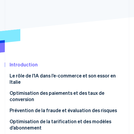
Découvrez les prochaines évolutions
Commerce en ligne
Radar
Prévention de la fraude
Écosystème
Atlas
Constitution de start-up
Partenaires
Climate
Stripe App Marketplace
Élimination du carbone
Identity
Vérification de l'identité
Introduction
Le rôle de l’IA dans l’e-commerce et son essor en
Italie
Optimisation des paiements et des taux de
Stripe Sessions 2026
conversion
Découvrez comment Stripe construit l’infrastructure écono
Regarder la vidéo
L’IA peut-elle améliorer les taux de conversion ?
Prévention de la fraude et évaluation des risques
Parcours d’achat personnalisé
L’IA peut-elle contribuer à réduire la fraude aux
Optimisation de la tarification et des modèles
paiements ?
d’abonnement
Optimisation des paiements grâce aux données et