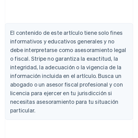
El contenido de este artículo tiene solo fines
informativos y educativos generales y no
Alemania
debe interpretarse como asesoramiento legal
Deutsch
English
Australia
o fiscal. Stripe no garantiza la exactitud, la
English
integridad, la adecuación o la vigencia de la
Austria
Deutsch
English
información incluida en el artículo. Busca un
Bélgica
abogado o un asesor fiscal profesional y con
Nederlands
Français
Deutsch
English
Brasil
licencia para ejercer en tu jurisdicción si
Português
English
necesitas asesoramiento para tu situación
Bulgaria
particular.
English
Canadá
English
Français
China continental
简体中文
English