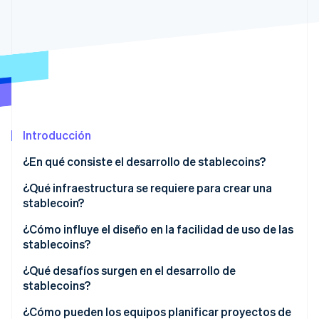
Sector público
Radar
Comercio minorista
Prevención de fraude
Atlas
Constitución de una startup
Ecosystem
Climate
Eliminación de dióxido de carbono
Socios
Stripe App Marketplace
Identity
Introducción
Verificación de identidad en línea
¿En qué consiste el desarrollo de stablecoins?
¿Qué infraestructura se requiere para crear una
stablecoin?
Stripe Sessions 2026
Blockchain y capa de contratos inteligentes
¿Cómo influye el diseño en la facilidad de uso de las
Descubre cómo Stripe está construyendo la infraestructu
stablecoins?
para la IA.
Garantía
Ver ahora
Rendimiento y costes de red
¿Qué desafíos surgen en el desarrollo de
Controles de seguridad
stablecoins?
Acceso a liquidez
Sistemas de integración
Estabilidad de la paridad
¿Cómo pueden los equipos planificar proyectos de