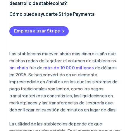
Transparencia
desarrollo de stablecoins?
Seguridad
Experiencia cotidiana
Definición de las restricciones
Cómo puede ayudarte Stripe Payments
Presión regulatoria
Creación de un plan de ejecución
Liquidez y profundidad del mercado
Empieza a usar Stripe
Diseño para el cumplimiento de la normativa
Continuidad
Definición del propietario
Las stablecoins mueven ahora más dinero al año que
muchas redes de tarjetas: el volumen de stablecoins
on-chain
fue de
más de 10 000 millones
de dólares
en 2025. Se han convertido en un elemento
imprescindible en ámbitos en los que los sistemas de
pago tradicionales son lentos, como los pagos
transfronterizos a contratistas, las liquidaciones en
marketplaces y las transferencias de tesorería que
deben llegar en cuestión de minutos en lugar de días.
La utilidad de las stablecoins depende de que
mantengan un valor estable. En el momento en que una