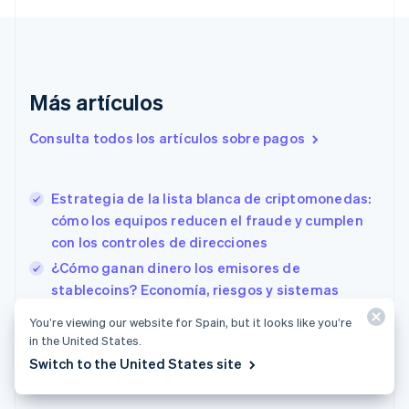
Chipre
English
Croacia
English
Italiano
Dinamarca
Más artículos
English
Emiratos Árabes Unidos
Consulta todos los artículos sobre pagos
English
Eslovaquia
English
Estrategia de la lista blanca de criptomonedas:
Eslovenia
cómo los equipos reducen el fraude y cumplen
English
Italiano
España
con los controles de direcciones
Español
English
¿Cómo ganan dinero los emisores de
Estados Unidos
stablecoins? Economía, riesgos y sistemas
English
Español
简体中文
Estonia
detrás de las stablecoins
You’re viewing our website for Spain, but it looks like you’re
English
Introducción a la divisa digital: Una guía
in the United States.
Finlandia
práctica para empresas EE. UU.
Switch to the United States site
English
Svenska
Francia
Français
English