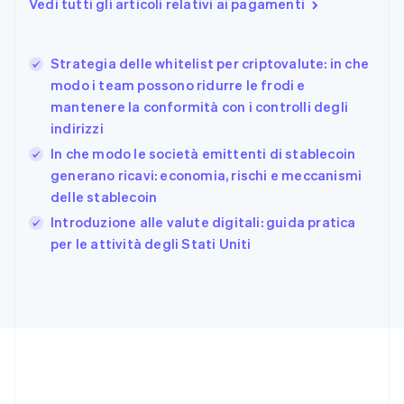
Vedi tutti gli articoli relativi ai pagamenti
Finlandia
English
Svenska
Francia
Strategia delle whitelist per criptovalute: in che
Français
English
modo i team possono ridurre le frodi e
Germania
mantenere la conformità con i controlli degli
Deutsch
English
indirizzi
Giappone
日本語
English
In che modo le società emittenti di stablecoin
Gibilterra
generano ricavi: economia, rischi e meccanismi
English
delle stablecoin
Grecia
English
Introduzione alle valute digitali: guida pratica
India
per le attività degli Stati Uniti
English
Irlanda
English
Italia
Italiano
English
Lettonia
English
Liechtenstein
Deutsch
English