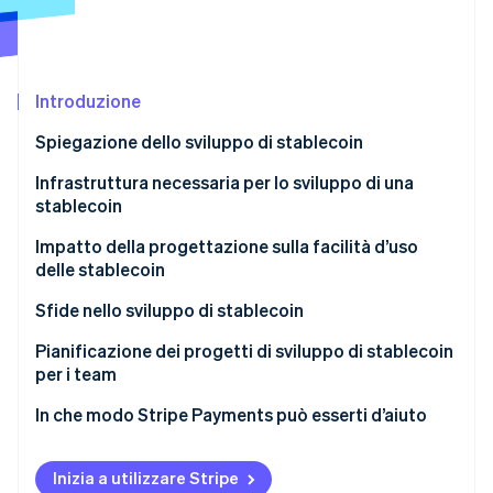
Scopri cosa ti aspetta
Radar
Ecosistema
Prevenzione delle frodi
Introduzione
Partner
Atlas
Stripe App Marketplace
Costituzione di start-up
Spiegazione dello sviluppo di stablecoin
Climate
Rimozione del carbonio
Infrastruttura necessaria per lo sviluppo di una
stablecoin
Identity
Verifica online dell'identità
Livello blockchain e smart contract
Impatto della progettazione sulla facilità d’uso
delle stablecoin
Garanzia collaterale
Prestazioni e costi della rete
Sfide nello sviluppo di stablecoin
Controlli di sicurezza.
Accesso alla liquidità
Stabilità dell’ancoraggio
Pianificazione dei progetti di sviluppo di stablecoin
Stripe Sessions 2026
Sistemi di integrazione
per i team
Scopri come Stripe sta costruendo l'infrastruttura economi
Trasparenza
Sicurezza
Guarda ora
Definizione dei vincoli
In che modo Stripe Payments può esserti d’aiuto
Esperienza quotidiana
Pressione normativa
Definizione del piano di esecuzione
Liquidità e profondità del mercato
Inizia a utilizzare Stripe