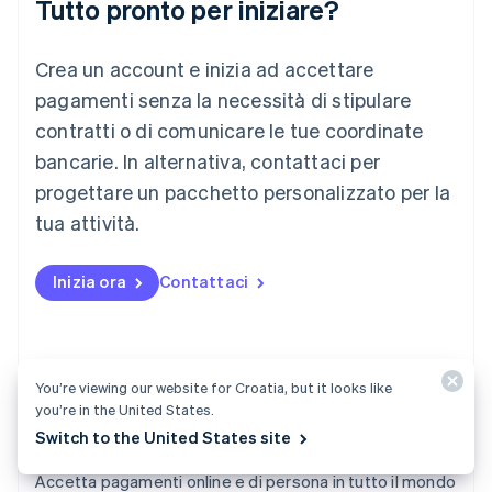
Tutto pronto per iniziare?
Lituania
English
Crea un account e inizia ad accettare
Lussemburgo
Français
Deutsch
English
pagamenti senza la necessità di stipulare
Malaysia
contratti o di comunicare le tue coordinate
English
简体中文
Malta
bancarie. In alternativa, contattaci per
English
progettare un pacchetto personalizzato per la
Messico
tua attività.
Español
English
Norvegia
English
Inizia ora
Contattaci
Nuova Zelanda
English
Paesi Bassi
Nederlands
English
Polonia
You’re viewing our website for Croatia, but it looks like
English
you’re in the United States.
Portogallo
Switch to the United States site
Português
English
Payments
RAS di Hong Kong, Cina
Accetta pagamenti online e di persona in tutto il mondo
English
简体中文