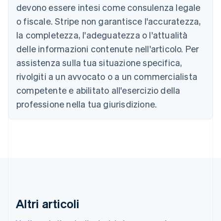
English
devono essere intesi come consulenza legale
Austria
o fiscale. Stripe non garantisce l'accuratezza,
Deutsch
English
Belgio
la completezza, l'adeguatezza o l'attualità
Nederlands
Français
Deutsch
English
delle informazioni contenute nell'articolo. Per
Brasile
assistenza sulla tua situazione specifica,
Português
English
Bulgaria
rivolgiti a un avvocato o a un commercialista
English
competente e abilitato all'esercizio della
Canada
English
Français
professione nella tua giurisdizione.
Cina continentale
简体中文
English
Cipro
English
Croazia
English
Italiano
Danimarca
English
Emirati Arabi Uniti
English
Altri articoli
Estonia
English