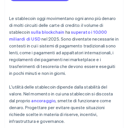
Progettazione per la conformità normativa
Continuità
Definizione dell’assetto della governance
Le stablecoin oggi movimentano ogni anno più denaro
di molti circuiti delle carte di credito: il volume di
stablecoin
sulla blockchain
ha
superato i 10.000
miliardi di USD
nel 2025. Sono diventate necessarie in
contesti in cui i sistemi di pagamento tradizionali sono
lenti, come i pagamenti ad appaltatori internazionali, i
regolamenti dei pagamenti nei marketplace e i
trasferimenti di tesoreria che devono essere eseguiti
in pochi minuti e non in giorni.
L'utilità delle stablecoin dipende dalla stabilità del
valore. Nel momento in cui una stablecoin si discosta
dal proprio
ancoraggio
, smette di funzionare come
denaro. Progettare per evitare queste situazioni
richiede scelte in materia di riserve, incentivi,
infrastruttura e governance.