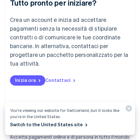
Tutto pronto per iniziare?
Lituania
English
Crea un account e inizia ad accettare
Lussemburgo
Français
Deutsch
English
pagamenti senza la necessità di stipulare
Malaysia
contratti o di comunicare le tue coordinate
English
简体中文
Malta
bancarie. In alternativa, contattaci per
English
progettare un pacchetto personalizzato per la
Messico
tua attività.
Español
English
Norvegia
English
Inizia ora
Contattaci
Nuova Zelanda
English
Paesi Bassi
Nederlands
English
Polonia
You’re viewing our website for Switzerland, but it looks like
English
you’re in the United States.
Portogallo
Switch to the United States site
Português
English
Payments
RAS di Hong Kong, Cina
Accetta pagamenti online e di persona in tutto il mondo
English
简体中文