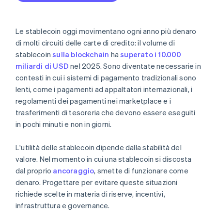
Progettazione per la conformità normativa
Continuità
Definizione dell’assetto della governance
Le stablecoin oggi movimentano ogni anno più denaro
di molti circuiti delle carte di credito: il volume di
stablecoin
sulla blockchain
ha
superato i 10.000
miliardi di USD
nel 2025. Sono diventate necessarie in
contesti in cui i sistemi di pagamento tradizionali sono
lenti, come i pagamenti ad appaltatori internazionali, i
regolamenti dei pagamenti nei marketplace e i
trasferimenti di tesoreria che devono essere eseguiti
in pochi minuti e non in giorni.
L'utilità delle stablecoin dipende dalla stabilità del
valore. Nel momento in cui una stablecoin si discosta
dal proprio
ancoraggio
, smette di funzionare come
denaro. Progettare per evitare queste situazioni
richiede scelte in materia di riserve, incentivi,
infrastruttura e governance.