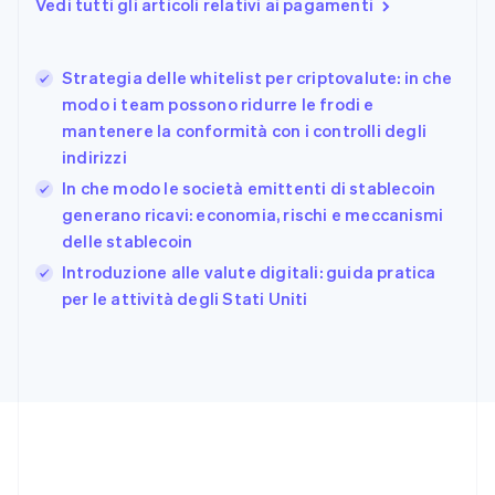
Vedi tutti gli articoli relativi ai pagamenti
Finlandia
English
Svenska
Francia
Strategia delle whitelist per criptovalute: in che
Français
English
modo i team possono ridurre le frodi e
Germania
mantenere la conformità con i controlli degli
Deutsch
English
indirizzi
Giappone
日本語
English
In che modo le società emittenti di stablecoin
Gibilterra
generano ricavi: economia, rischi e meccanismi
English
delle stablecoin
Grecia
English
Introduzione alle valute digitali: guida pratica
India
per le attività degli Stati Uniti
English
Irlanda
English
Italia
Italiano
English
Lettonia
English
Liechtenstein
Deutsch
English