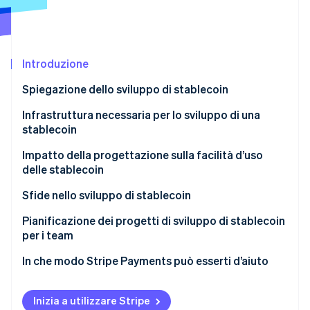
Scopri cosa ti aspetta
Radar
Ecosistema
Prevenzione delle frodi
Introduzione
Partner
Atlas
Stripe App Marketplace
Costituzione di start-up
Spiegazione dello sviluppo di stablecoin
Climate
Rimozione del carbonio
Infrastruttura necessaria per lo sviluppo di una
stablecoin
Identity
Verifica online dell'identità
Livello blockchain e smart contract
Impatto della progettazione sulla facilità d’uso
delle stablecoin
Garanzia collaterale
Prestazioni e costi della rete
Sfide nello sviluppo di stablecoin
Controlli di sicurezza.
Accesso alla liquidità
Stabilità dell’ancoraggio
Pianificazione dei progetti di sviluppo di stablecoin
Stripe Sessions 2026
Sistemi di integrazione
per i team
Scopri come Stripe sta costruendo l'infrastruttura economi
Trasparenza
Sicurezza
Guarda ora
Definizione dei vincoli
In che modo Stripe Payments può esserti d’aiuto
Esperienza quotidiana
Pressione normativa
Definizione del piano di esecuzione
Liquidità e profondità del mercato
Inizia a utilizzare Stripe