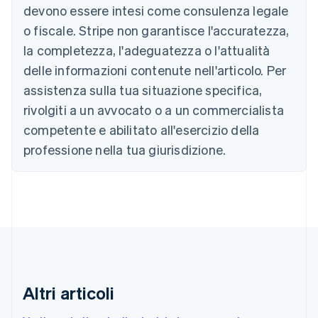
English
devono essere intesi come consulenza legale
Austria
o fiscale. Stripe non garantisce l'accuratezza,
Deutsch
English
Belgio
la completezza, l'adeguatezza o l'attualità
Nederlands
Français
Deutsch
English
delle informazioni contenute nell'articolo. Per
Brasile
assistenza sulla tua situazione specifica,
Português
English
Bulgaria
rivolgiti a un avvocato o a un commercialista
English
competente e abilitato all'esercizio della
Canada
English
Français
professione nella tua giurisdizione.
Cina continentale
简体中文
English
Cipro
English
Croazia
English
Italiano
Danimarca
English
Emirati Arabi Uniti
English
Altri articoli
Estonia
English