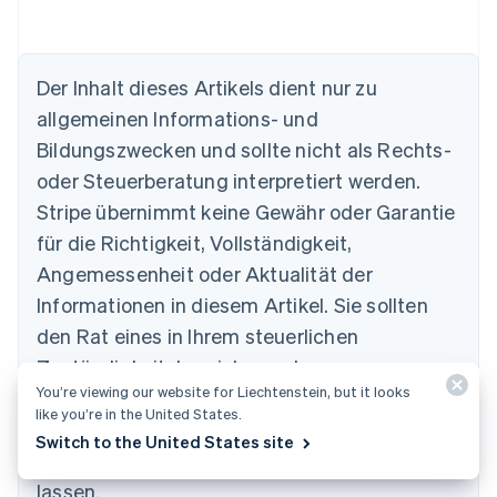
Der Inhalt dieses Artikels dient nur zu
allgemeinen Informations- und
Bildungszwecken und sollte nicht als Rechts-
Australien
oder Steuerberatung interpretiert werden.
English
Belgien
Stripe übernimmt keine Gewähr oder Garantie
Nederlands
Français
Deutsch
English
für die Richtigkeit, Vollständigkeit,
Brasilien
Português
English
Angemessenheit oder Aktualität der
Bulgarien
Informationen in diesem Artikel. Sie sollten
English
Dänemark
den Rat eines in Ihrem steuerlichen
English
Zuständigkeitsbereich zugelassenen
Deutschland
You’re viewing our website for Liechtenstein, but it looks
kompetenten Rechtsbeistands oder von einer
Deutsch
English
like you’re in the United States.
Estland
Steuerberatungsstelle einholen und sich
Switch to the United States site
English
hinsichtlich Ihrer speziellen Situation beraten
Festlandchina
lassen.
简体中文
English