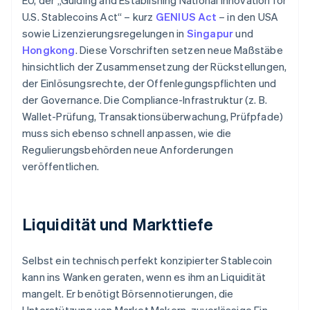
EU, der „Guiding and Establishing National Innovation for
U.S. Stablecoins Act“ – kurz
GENIUS Act
– in den USA
sowie Lizenzierungsregelungen in
Singapur
und
Hongkong
. Diese Vorschriften setzen neue Maßstäbe
hinsichtlich der Zusammensetzung der Rückstellungen,
der Einlösungsrechte, der Offenlegungspflichten und
der Governance. Die Compliance-Infrastruktur (z. B.
Wallet-Prüfung, Transaktionsüberwachung, Prüfpfade)
muss sich ebenso schnell anpassen, wie die
Regulierungsbehörden neue Anforderungen
veröffentlichen.
Liquidität und Markttiefe
Selbst ein technisch perfekt konzipierter Stablecoin
kann ins Wanken geraten, wenn es ihm an Liquidität
mangelt. Er benötigt Börsennotierungen, die