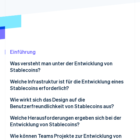
Betrugsprävention
Ecosystem
Atlas
Start-up-Gründung
Partner
Stripe App-Marktplatz
Climate
CO₂-Entnahme
Einführung
Was versteht man unter der Entwicklung von
Stripe-Sessions 2026
Stablecoins?
Erfahren Sie, wie Stripe Lösungen für die Wirtschaft
Jetzt ansehen
Welche Infrastruktur ist für die Entwicklung eines
Stablecoins erforderlich?
Blockchain und Smart-Contract-Ebene
Wie wirkt sich das Design auf die
Benutzerfreundlichkeit von Stablecoins aus?
Sicherheiten
Netzwerkleistung und Kosten
Welche Herausforderungen ergeben sich bei der
Sicherheitskontrollen
Entwicklung von Stablecoins?
Zugang zu Liquidität
Integrationssysteme
Stabilität der Bindung
Wie können Teams Projekte zur Entwicklung von