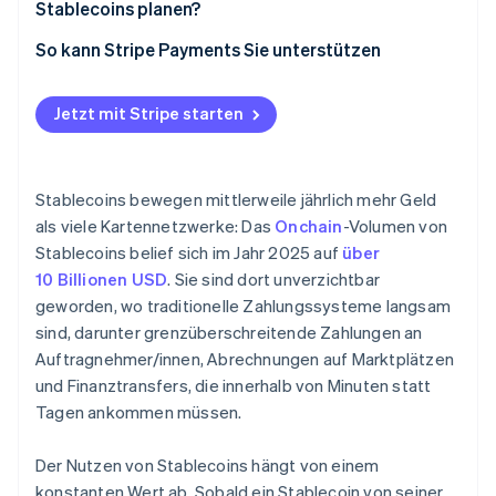
Transparenz
Stablecoins planen?
Sicherheit
Alltägliche Erfahrung
Festlegung der Rahmenbedingungen
So kann Stripe Payments Sie unterstützen
Regulierungsdruck
Erstellung eines Ausführungsplans
Liquidität und Markttiefe
Jetzt mit Stripe starten
Compliance-orientiertes Design
Kontinuität
Festlegung der Verantwortlichkeiten
Stablecoins bewegen mittlerweile jährlich mehr Geld
als viele Kartennetzwerke: Das
Onchain
-Volumen von
Stablecoins belief sich im Jahr 2025 auf
über
10 Billionen USD
. Sie sind dort unverzichtbar
geworden, wo traditionelle Zahlungssysteme langsam
sind, darunter grenzüberschreitende Zahlungen an
Auftragnehmer/innen, Abrechnungen auf Marktplätzen
und Finanztransfers, die innerhalb von Minuten statt
Tagen ankommen müssen.
Der Nutzen von Stablecoins hängt von einem
konstanten Wert ab. Sobald ein Stablecoin von seiner