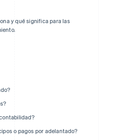
na y qué significa para las
miento.
ado?
os?
 contabilidad?
icipos o pagos por adelantado?