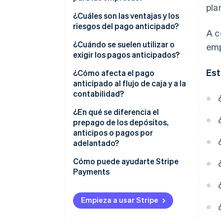
pla
¿Cuáles son las ventajas y los
riesgos del pago anticipado?
A c
Ventajas de cobrar pagos
¿Cuándo se suelen utilizar o
emp
anticipados
exigir los pagos anticipados?
Est
Riesgos de cobrar pagos
¿Cómo afecta el pago
anticipados
anticipado al flujo de caja y a la
contabilidad?
¿En qué se diferencia el
prepago de los depósitos,
anticipos o pagos por
adelantado?
Cómo puede ayudarte Stripe
Payments
Empieza a usar Stripe