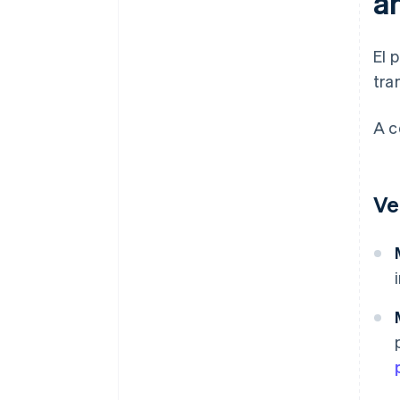
a
El 
tra
A c
Ve