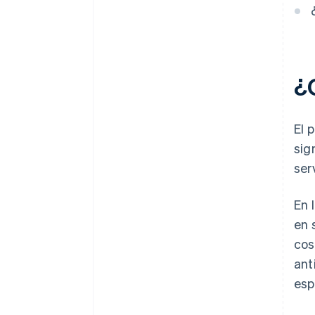
¿
El 
sig
ser
En 
en 
cos
ant
esp