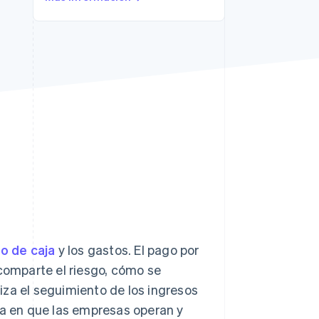
Stripe Sessions 2026
Descubre cómo Stripe
está construyendo la
infraestructura
económica para la IA.
Ver ahora
jo de caja
y los gastos. El pago por
omparte el riesgo, cómo se
iza el seguimiento de los ingresos
ma en que las empresas operan y