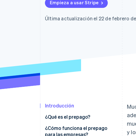
Authorization Boost
Data Pipeline
Empieza a usar Stripe
Optimizaciones de aceptación
Sincronización de d
Link
Proceso de compra acelerado
Última actualización el 22 de febrero d
Financial Connections
Datos de ctas. financieras
vinculadas
Introducción
Muc
ade
¿Qué es el prepago?
mue
¿Cómo funciona el prepago
y l
para las empresas?