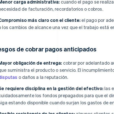
Menor carga administrativa:
cuando el pago se realiza
necesidad de facturación, recordatorios o cobros.
Compromiso más claro con el cliente:
el pago por ade
o los cambios de alcance una vez que el trabajo está 
esgos de cobrar pagos anticipados
Mayor obligación de entrega:
cobrar por adelantado a
que suministra el producto o servicio. El incumplimien
disputas
o daños a la reputación.
Se requiere disciplina en la gestión del efectivo:
las 
cuidadosamente los fondos prepagados para que el di
siga estando disponible cuando surjan los gastos de en
Posible resistencia de los clientes:
algunos clientes s