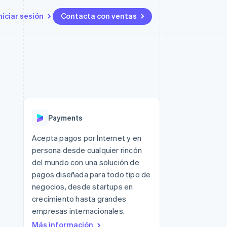
niciar sesión
Contacta con ventas
Recursos
Ecosystem
Contacto
 marketplaces
Más
Integraciones de aplicaciones
Socios
Contacta con ventas
Product roadmap
ento
Muestras de código
Stripe App Marketplace
Conviértete en socio
Descubre lo que viene
ataformas
Blog de desarrolladores
 platforms
Estado de la API
Radar
ncieros
Prevención de fraude
Payments
Atlas
s y virtuales
Constitución de una startup
ro
Acepta pagos por Internet y en
es
persona desde cualquier rincón
Climate
Eliminación de dióxido de
del mundo con una solución de
carbono
pagos diseñada para todo tipo de
Identity
negocios, desde startups en
Verificación de identidad en
crecimiento hasta grandes
línea
empresas internacionales.
Más información