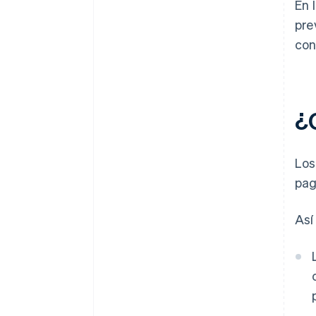
En 
pre
con
¿
Los
pag
Así