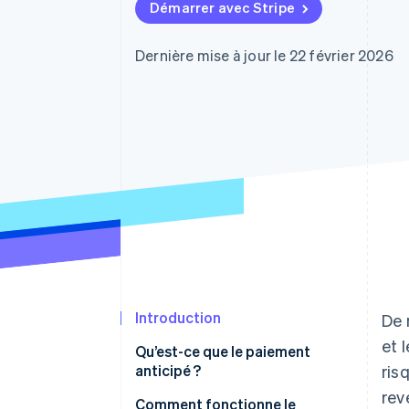
Authorization Boost
Démarrer avec Stripe
Acceptation optimisée
Link
Paiements accélérés
Dernière mise à jour le 22 février 2026
Financial Connections
Comptes financiers associés
Introduction
De 
et 
Qu’est-ce que le paiement
anticipé ?
ris
rev
Comment fonctionne le