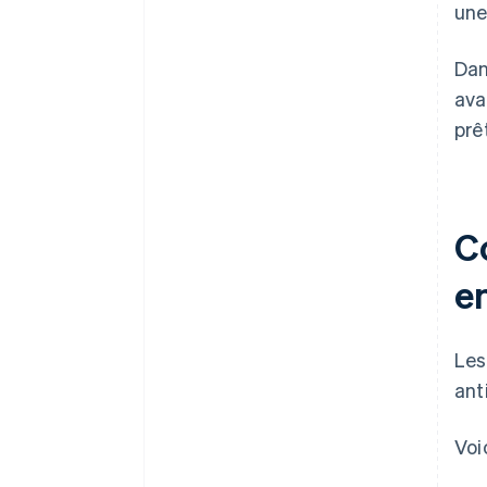
une
Dan
ava
prê
C
en
Les
ant
Voi