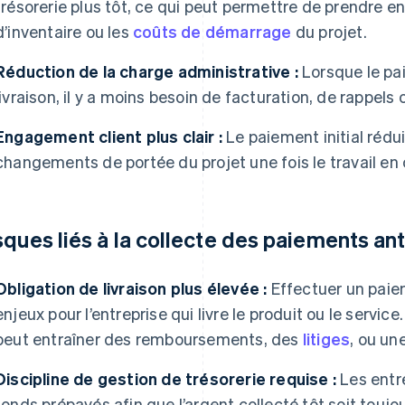
trésorerie plus tôt, ce qui peut permettre de prendre en
d’inventaire ou les
coûts de démarrage
du projet.
Réduction de la charge administrative :
Lorsque le pa
livraison, il y a moins besoin de facturation, de rappel
Engagement client plus clair :
Le paiement initial rédui
changements de portée du projet une fois le travail en 
sques liés à la collecte des paiements an
Obligation de livraison plus élevée :
Effectuer un paie
enjeux pour l’entreprise qui livre le produit ou le serv
peut entraîner des remboursements, des
litiges
, ou un
Discipline de gestion de trésorerie requise :
Les entre
fonds prépayés afin que l’argent collecté tôt soit toujou