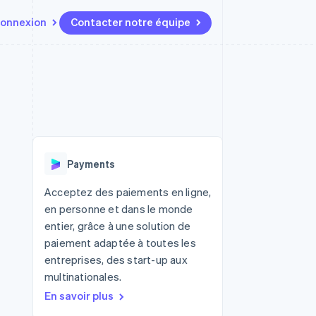
onnexion
Contacter notre équipe
Ressources
Écosystème
Contact
t marketplaces
Plus
Intégrations d'applications
Partenaires
Contacter notre équipe
Product roadmap
elle
Exemples de code
Stripe App Marketplace
Devenir partenaire
Découvrez les prochaines
r les
Blog des développeurs
évolutions
rs
État de l'API
 platforms
Radar
ciers intégrés
Payments
Prévention de la fraude
ratif
es et virtuelles
Atlas
Acceptez des paiements en ligne,
Constitution de start-up
en personne et dans le monde
Climate
entier, grâce à une solution de
Élimination du carbone
paiement adaptée à toutes les
Identity
entreprises, des start-up aux
Vérification de l'identité
multinationales.
En savoir plus