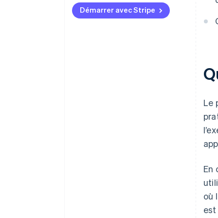
Démarrer avec Stripe
Q
Le 
pra
l’e
app
En 
uti
où 
est