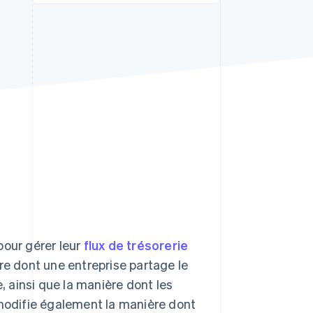
Stripe Sessions 2026
Découvrez comment
Stripe construit
l’infrastructure
économique de l’IA.
Regarder la vidéo
pour gérer leur
flux de trésorerie
re dont une entreprise partage le
e, ainsi que la manière dont les
 modifie également la manière dont