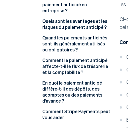
les
paiement anticipé en
entreprise ?
Ci-
Quels sont les avantages et les
cel
risques du paiement anticipé ?
Avantages de la collecte des
Quand les paiements anticipés
Con
paiements anticipés
sont-ils généralement utilisés
ou obligatoires ?
Risques liés à la collecte des
paiements anticipés
Comment le paiement anticipé
affecte-t-il le flux de trésorerie
et la comptabilité ?
En quoi le paiement anticipé
diffère-t-il des dépôts, des
acomptes ou des paiements
d’avance ?
Comment Stripe Payments peut
vous aider