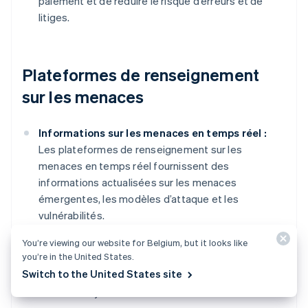
paiement et de réduire le risque d’erreurs et de
litiges.
Plateformes de renseignement
sur les menaces
Informations sur les menaces en temps réel :
Les plateformes de renseignement sur les
menaces en temps réel fournissent des
informations actualisées sur les menaces
émergentes, les modèles d’attaque et les
vulnérabilités.
Collaboration en matière de cybersécurité :
Elle
You’re viewing our website for Belgium, but it looks like
you’re in the United States.
facilite le partage d’informations entre les
Switch to the United States site
organisations, créant ainsi une défense collective
contre les cybermenaces.