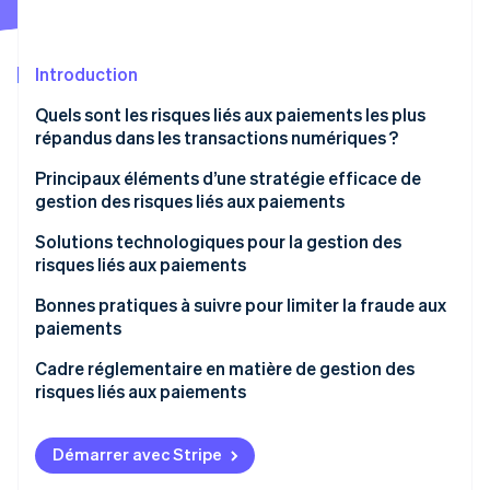
Découvrez les prochaines évolutions
Commerce en ligne
Radar
Prévention de la fraude
Introduction
Écosystème
Atlas
Quels sont les risques liés aux paiements les plus
Constitution de start-up
répandus dans les transactions numériques ?
Partenaires
Climate
Stripe App Marketplace
Élimination du carbone
Fraude
Principaux éléments d’une stratégie efficace de
gestion des risques liés aux paiements
Identity
Contestations de paiement
Vérification de l'identité
Solutions technologiques pour la gestion des
Problèmes techniques
risques liés aux paiements
Conformité à la réglementation
Apprentissage automatique et intelligence
Bonnes pratiques à suivre pour limiter la fraude aux
artificielle
paiements
Nouvelles menaces
Stripe Sessions 2026
Analyse et visualisation des données
Cadre réglementaire en matière de gestion des
Découvrez comment Stripe construit l’infrastructure écono
Risques liés aux tiers
risques liés aux paiements
Regarder la vidéo
Suivi des transactions et prise de décision en temps
réel
Démarrer avec Stripe
Tokenisation et chiffrement