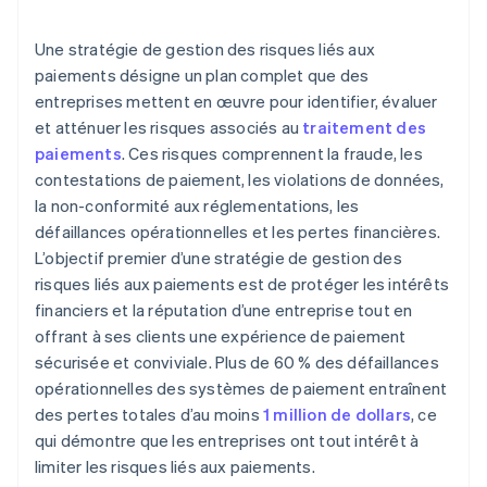
3D Secure 2.0
Une stratégie de gestion des risques liés aux
Authentification biométrique
paiements désigne un plan complet que des
entreprises mettent en œuvre pour identifier, évaluer
Technologie blockchain
et atténuer les risques associés au
traitement des
Plateformes de renseignement sur les menaces
paiements
. Ces risques comprennent la fraude, les
contestations de paiement, les violations de données,
la non-conformité aux réglementations, les
défaillances opérationnelles et les pertes financières.
L’objectif premier d’une stratégie de gestion des
risques liés aux paiements est de protéger les intérêts
financiers et la réputation d’une entreprise tout en
offrant à ses clients une expérience de paiement
sécurisée et conviviale. Plus de 60 % des défaillances
opérationnelles des systèmes de paiement entraînent
des pertes totales d’au moins
1 million de dollars
, ce
qui démontre que les entreprises ont tout intérêt à
limiter les risques liés aux paiements.