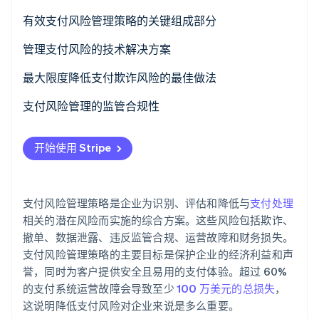
了解 Stripe 如何为 AI 构建经济基础设施。
欺诈
有效支付风险管理策略的关键组成部分
立即观看
退款请求
管理支付风险的技术解决方案
技术故障
机器学习和人工智能
最大限度降低支付欺诈风险的最佳做法
监管合规
数据分析和可视化
支付风险管理的监管合规性
新兴威胁
实时交易监控和决策
开始使用 Stripe
第三方风险
令牌化与加密
3D 验证 2.0
支付风险管理策略是企业为识别、评估和降低与
支付处理
生物识别认证
相关的潜在风险而实施的综合方案。这些风险包括欺诈、
撤单、数据泄露、违反监管合规、运营故障和财务损失。
区块链技术
支付风险管理策略的主要目标是保护企业的经济利益和声
誉，同时为客户提供安全且易用的支付体验。超过 60%
威胁情报平台
的支付系统运营故障会导致至少
100 万美元的总损失
，
这说明降低支付风险对企业来说是多么重要。