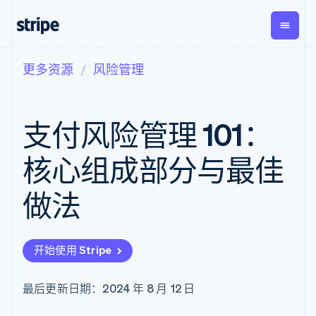
更多资源
风险管理
按企业阶段
文档
学习
支付
营收
资金管
平台
理
易市
大型企业
Stripe 文档
博客
Payments
Billing
初创企业
API 参考文档
客户案例
支付风险管理 101：
在线支付
经常性收入
Global
Conn
库与 SDK
指南
Payment links
Metronome
Payouts
Stripe Apps
按用量计费
平台
核心组成部分与最佳
无代码支付
Subscriptions
向第三
按应用场景
Checkout
方打款
支持
预构建支付界
订阅管理
做法
指南
智能体商务
面
Invoicing
加密货币
获取支持
一次性或定期
Elements
电子商务
接受线上付款
托管支持方案
灵活的 UI 组件
账单
嵌入式金融
实施预置结账流程
专业服务
支付方式
Tax
开始使用 Stripe
财务自动化
构建平台或交易市场
支持 125 种以
销售税和增值
全球化企业
管理订阅
上
税自动化
应用内支付
提供按用量计费
Authorization
Revenue
最后更新日期：2024 年 8 月 12 日
交易市场
发行稳定币支持的支付卡
Boost
Recognition
公司
资金管理
通过智能体配置和管理服
支付成功率优
会计自动化
平台
务