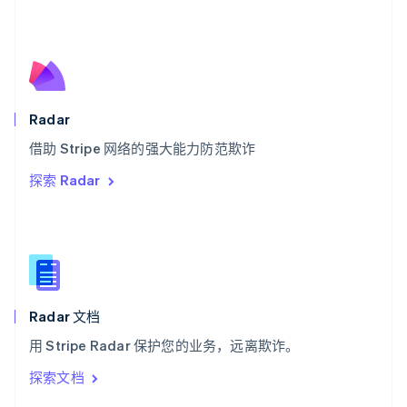
English
斯洛伐克
English
斯洛文尼亚
English
Italiano
泰国
Radar
ไทย
English
希腊
借助 Stripe 网络的强大能力防范欺诈
English
探索 Radar
西班牙
Español
English
新加坡
English
简体中文
新西兰
English
匈牙利
English
Radar 文档
意大利
用 Stripe Radar 保护您的业务，远离欺诈。
Italiano
English
印度
探索文档
English
英国