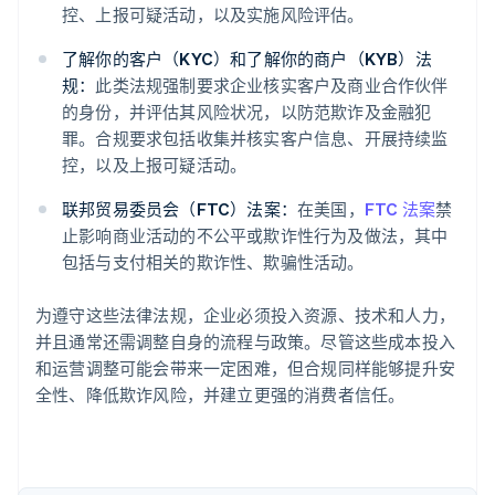
控、上报可疑活动，以及实施风险评估。
了解你的客户（KYC）和了解你的商户（KYB）法
规：
此类法规强制要求企业核实客户及商业合作伙伴
阿联酋
的身份，并评估其风险状况，以防范欺诈及金融犯
English
爱尔兰
罪。合规要求包括收集并核实客户信息、开展持续监
English
控，以及上报可疑活动。
爱沙尼亚
English
联邦贸易委员会（FTC）法案：
在美国，
FTC 法案
禁
奥地利
止影响商业活动的不公平或欺诈性行为及做法，其中
Deutsch
English
包括与支付相关的欺诈性、欺骗性活动。
澳大利亚
English
巴西
为遵守这些法律法规，企业必须投入资源、技术和人力，
Português
English
并且通常还需调整自身的流程与政策。尽管这些成本投入
保加利亚
和运营调整可能会带来一定困难，但合规同样能够提升安
English
全性、降低欺诈风险，并建立更强的消费者信任。
比利时
Nederlands
Français
Deutsch
English
波兰
English
丹麦