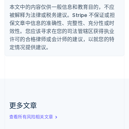
English
本文中的内容仅供一般信息和教育目的，不应
德国
被解释为法律或税务建议。Stripe 不保证或担
Deutsch
English
法国
保文章中信息的准确性、完整性、充分性或时
Français
English
效性。您应该寻求在您的司法管辖区获得执业
芬兰
许可的合格律师或会计师的建议，以就您的特
English
Svenska
定情况提供建议。
荷兰
Nederlands
English
加拿大
English
Français
捷克
English
克罗地亚
English
Italiano
拉脱维亚
English
更多文章
立陶宛
English
列支敦士登
查看所有风险相关文章
Deutsch
English
卢森堡