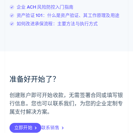
Français
Deutsch
English
企业 ACH 风险防控入门指南
罗马尼亚
资产验证 101：什么是资产验证、其工作原理及用途
English
马尔他
如何改进承保流程：主要方法与执行方式
English
马来西亚
English
简体中文
美国
English
Español
简体中文
墨西哥
Español
English
挪威
准备好开始了？
English
葡萄牙
Português
English
创建账户即可开始收款，无需签署合同或填写银
日本
行信息。您也可以联系我们，为您的企业定制专
日本語
English
瑞典
属支付解决方案。
Svenska
English
瑞士
Deutsch
Français
Italiano
English
立即开始
联系销售
塞浦路斯