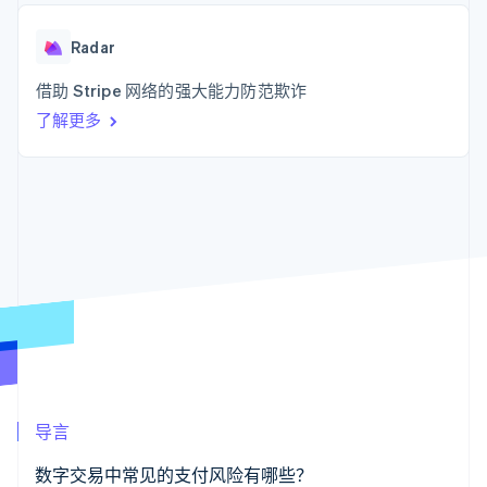
化
Stripe Sigma
产品路线图
SaaS
自定义报告
Link
Sessions 年度大会
加速结账
Data Pipeline
Radar
招聘
数据同步
资讯中心
资源
借助 Stripe 网络的强大能力防范欺诈
Stripe Press
按行业
了解更多
应用集成
AI 企业
代码示例
更多
创作者经济
开发者博客
联系
Product roadmap
游戏
API 状态
了解未来规划
酒店、旅游与休闲
联系销售
保险
Radar
成为合作伙伴
媒体与娱乐
欺诈防范
非营利组织
Atlas
专业服务
初创企业注册
公共部门
零售
Climate
碳移除
生态系统
导言
合作伙伴
Stripe App Marketplace
数字交易中常见的支付风险有哪些？
Stripe Sessions 2026