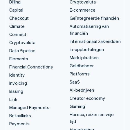
Billing
Cryptovaluta
Capital
E-commerce
Checkout
Geïntegreerde financiën
Climate
Automatisering van
financiën
Connect
Internationaal zakendoen
Cryptovaluta
In-appbetalingen
Data Pipeline
Marktplaatsen
Elements
Geldbeheer
Financial Connections
Platforms
Identity
SaaS
Invoicing
AI-bedrijven
Issuing
Creator economy
Link
Gaming
Managed Payments
Horeca, reizen en vrije
Betaallinks
tijd
Payments
Verzekering