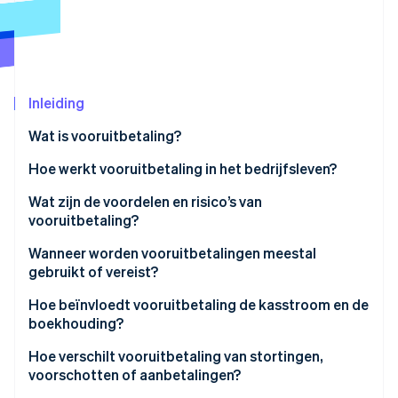
Oprichting van een start-up
Climate
Ecosysteem
CO₂-verwijdering
Partners
Identity
Stripe App Marketplace
Inleiding
Online identiteitsverificatie
Wat is vooruitbetaling?
Hoe werkt vooruitbetaling in het bedrijfsleven?
Wat zijn de voordelen en risico’s van
Stripe Sessions 2026
vooruitbetaling?
Ontdek hoe Stripe de economische infrastructuu
Nu bekijken
Voordelen van het innen van vooruitbetalingen
Wanneer worden vooruitbetalingen meestal
gebruikt of vereist?
Risico’s van vooruitbetalingen
Hoe beïnvloedt vooruitbetaling de kasstroom en de
boekhouding?
Hoe verschilt vooruitbetaling van stortingen,
voorschotten of aanbetalingen?