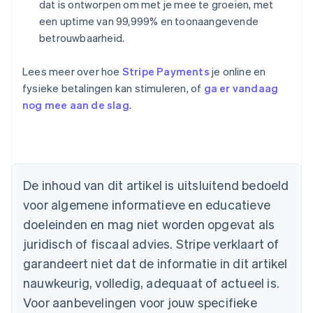
dat is ontworpen om met je mee te groeien, met
een uptime van 99,999% en toonaangevende
betrouwbaarheid.
Lees meer over hoe
Stripe Payments
je online en
fysieke betalingen kan stimuleren, of
ga er vandaag
nog mee aan de slag
.
Australië
English
België
Nederlands
Français
Deutsch
English
De inhoud van dit artikel is uitsluitend bedoeld
Brazilië
voor algemene informatieve en educatieve
Português
English
Bulgarije
doeleinden en mag niet worden opgevat als
English
juridisch of fiscaal advies. Stripe verklaart of
Canada
English
Français
garandeert niet dat de informatie in dit artikel
Cyprus
nauwkeurig, volledig, adequaat of actueel is.
English
Denemarken
Voor aanbevelingen voor jouw specifieke