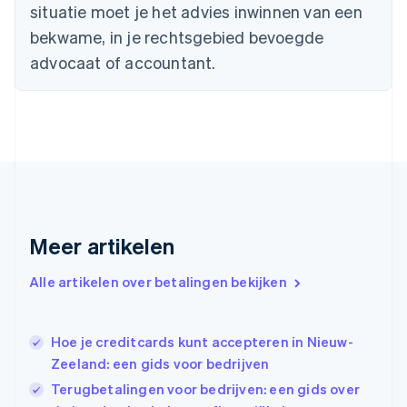
English
situatie moet je het advies inwinnen van een
Duitsland
bekwame, in je rechtsgebied bevoegde
Deutsch
English
Estland
advocaat of accountant.
English
Finland
English
Svenska
Frankrijk
Français
English
Gibraltar
English
Griekenland
English
Meer artikelen
Hongarije
English
Hongkong SAR, China
Alle artikelen over betalingen bekijken
English
简体中文
Ierland
English
Hoe je creditcards kunt accepteren in Nieuw-
India
Zeeland: een gids voor bedrijven
English
Terugbetalingen voor bedrijven: een gids over
Italië