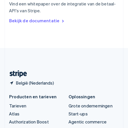
English
Vind een whitepaper over de integratie van de betaal-
Vasteland van China
API's van Stripe.
简体中文
English
Verenigd Koninkrijk
Bekijk de documentatie
English
Verenigde Arabische Emiraten
English
Verenigde Staten
English
Español
简体中文
Zweden
Svenska
English
Zwitserland
Deutsch
Français
Italiano
English
België (Nederlands)
Producten en tarieven
Oplossingen
Tarieven
Grote ondernemingen
Atlas
Start-ups
Authorization Boost
Agentic commerce