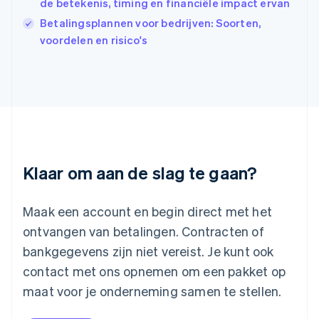
Italiano
English
de betekenis, timing en financiële impact ervan
Japan
Betalingsplannen voor bedrijven: Soorten,
日本語
English
voordelen en risico's
Kroatië
English
Italiano
Letland
English
Liechtenstein
Deutsch
English
Litouwen
English
Luxemburg
Klaar om aan de slag te gaan?
Français
Deutsch
English
Maleisië
English
简体中文
Maak een account en begin direct met het
Malta
ontvangen van betalingen. Contracten of
English
Mexico
bankgegevens zijn niet vereist. Je kunt ook
Español
English
contact met ons opnemen om een pakket op
Nederland
maat voor je onderneming samen te stellen.
Nederlands
English
Nieuw-Zeeland