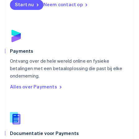
English
Start nu
Neem contact op
Noorwegen
English
Oostenrijk
Deutsch
English
Polen
English
Portugal
Português
English
Payments
Roemenië
Ontvang over de hele wereld online en fysieke
English
betalingen met een betaaloplossing die past bij elke
Singapore
English
简体中文
onderneming.
Slovenië
Alles over Payments
English
Italiano
Slowakije
English
Spanje
Español
English
Thailand
ไทย
English
Documentatie voor Payments
Tsjechië