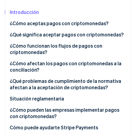
Sector público
Radar
Comercio minorista
Introducción
Prevención de fraude
Atlas
¿Cómo aceptas pagos con criptomonedas?
Constitución de una startup
Ecosystem
¿Qué significa aceptar pagos con criptomonedas?
Climate
Eliminación de dióxido de carbono
Socios
¿Cómo funcionan los flujos de pagos con
Stripe App Marketplace
criptomonedas?
Identity
Verificación de identidad en línea
¿Cómo afectan los pagos con criptomonedas a la
conciliación?
¿Qué problemas de cumplimiento de la normativa
afectan a la aceptación de criptomonedas?
Stripe Sessions 2026
Situación reglamentaria
Descubre cómo Stripe está construyendo la infraestructu
para la IA.
KYC y AML
¿Cómo pueden las empresas implementar pagos
Ver ahora
con criptomonedas?
Impuestos
Ten en cuenta a tu público y caso de uso
Cómo puede ayudarte Stripe Payments
Transparencia ante los clientes