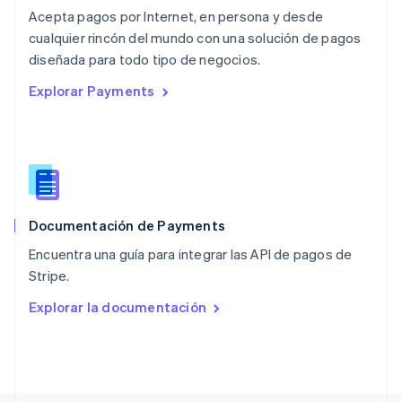
Noruega
Acepta pagos por Internet, en persona y desde
English
cualquier rincón del mundo con una solución de pagos
Nueva Zelanda
English
diseñada para todo tipo de negocios.
Países Bajos
Explorar Payments
Nederlands
English
Polonia
English
Portugal
Português
English
RAE de Hong Kong, China
English
简体中文
Documentación de Payments
Reino Unido
English
Encuentra una guía para integrar las API de pagos de
República Checa
Stripe.
English
Rumanía
Explorar la documentación
English
Singapur
English
简体中文
Suecia
Svenska
English