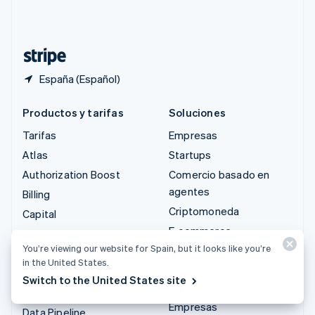
Suiza
Deutsch
Français
Italiano
English
Tailandia
ไทย
English
España (Español)
Productos y tarifas
Soluciones
Tarifas
Empresas
Atlas
Startups
Authorization Boost
Comercio basado en
agentes
Billing
Criptomoneda
Capital
E-commerce
Checkout
You’re viewing our website for Spain, but it looks like you’re
Finanzas integradas
Climate
in the United States.
Automatización de
Connect
Switch to the United States site
finanzas
Criptomoneda
Empresas
Data Pipeline