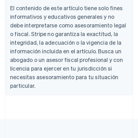
Alemania
El contenido de este artículo tiene solo fines
Deutsch
English
Australia
informativos y educativos generales y no
English
debe interpretarse como asesoramiento legal
Austria
o fiscal. Stripe no garantiza la exactitud, la
Deutsch
English
Bélgica
integridad, la adecuación o la vigencia de la
Nederlands
Français
Deutsch
English
información incluida en el artículo. Busca un
Brasil
abogado o un asesor fiscal profesional y con
Português
English
Bulgaria
licencia para ejercer en tu jurisdicción si
English
necesitas asesoramiento para tu situación
Canadá
English
Français
particular.
China continental
简体中文
English
Chipre
English
Croacia
English
Italiano
Dinamarca
English