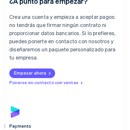
¿A punto para empezar?
India
English
Irlanda
Crea una cuenta y empieza a aceptar pagos:
English
no tendrás que firmar ningún contrato ni
Italia
proporcionar datos bancarios. Si lo prefieres,
Italiano
English
Japón
puedes ponerte en contacto con nosotros y
日本語
English
diseñaremos un paquete personalizado para
Letonia
English
tu empresa.
Liechtenstein
Deutsch
English
Empezar ahora
Lituania
English
Ponerse en contacto con ventas
Luxemburgo
Français
Deutsch
English
Malasia
English
简体中文
Malta
English
México
Español
English
Payments