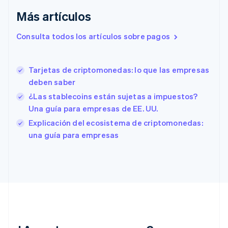
Emiratos Árabes Unidos
English
Más artículos
Eslovaquia
Consulta todos los artículos sobre pagos
English
Eslovenia
English
Italiano
España
Tarjetas de criptomonedas: lo que las empresas
Español
English
deben saber
Estados Unidos
¿Las stablecoins están sujetas a impuestos?
English
Español
简体中文
Estonia
Una guía para empresas de EE. UU.
English
Explicación del ecosistema de criptomonedas:
Finlandia
una guía para empresas
English
Svenska
Francia
Français
English
Gibraltar
English
Grecia
English
Hungría
English