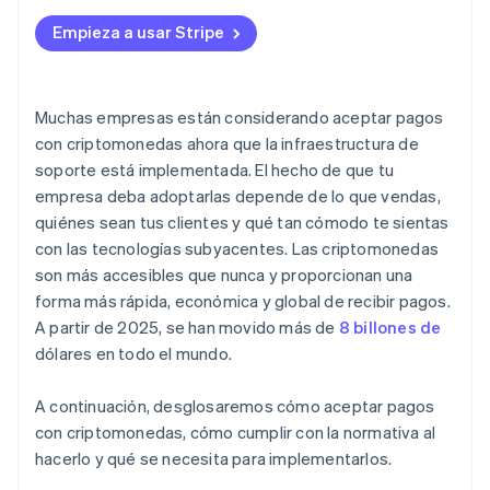
Elige lo que aceptarás
Datos y seguridad
Empieza a usar Stripe
Elige tu modelo de aceptación
Integrar en el proceso de compra
Muchas empresas están considerando aceptar pagos
Decide cómo gestionar el cobro
con criptomonedas ahora que la infraestructura de
soporte está implementada. El hecho de que tu
Lanzamiento y, a continuación, monitorización
empresa deba adoptarlas depende de lo que vendas,
quiénes sean tus clientes y qué tan cómodo te sientas
con las tecnologías subyacentes. Las criptomonedas
son más accesibles que nunca y proporcionan una
forma más rápida, económica y global de recibir pagos.
A partir de 2025, se han movido más de
8 billones de
dólares en todo el mundo.
A continuación, desglosaremos cómo aceptar pagos
con criptomonedas, cómo cumplir con la normativa al
hacerlo y qué se necesita para implementarlos.