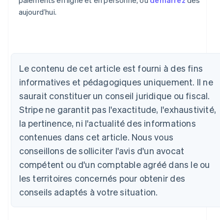
aujourd’hui.
Allemagne
Deutsch
English
Australie
Le contenu de cet article est fourni à des fins
English
informatives et pédagogiques uniquement. Il ne
Autriche
Deutsch
English
saurait constituer un conseil juridique ou fiscal.
Belgique
Stripe ne garantit pas l'exactitude, l'exhaustivité,
Nederlands
Français
Deutsch
English
Brésil
la pertinence, ni l'actualité des informations
Português
English
contenues dans cet article. Nous vous
Bulgarie
conseillons de solliciter l'avis d'un avocat
English
Canada
compétent ou d'un comptable agréé dans le ou
English
Français
les territoires concernés pour obtenir des
Chine continentale
简体中文
English
conseils adaptés à votre situation.
Chypre
English
Croatie