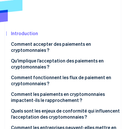
Découvrez les prochaines évolutions
Commerce en ligne
Radar
Prévention de la fraude
Écosystème
Atlas
Constitution de start-up
Introduction
Partenaires
Climate
Stripe App
Comment accepter des paiements en
Élimination du carbone
Marketplace
cryptomonnaies ?
Identity
Vérification de l'identité
Qu’implique l’acceptation des paiements en
cryptomonnaies ?
Comment fonctionnent les flux de paiement en
cryptomonnaies ?
Stripe Sessions 2026
Comment les paiements en cryptomonnaies
Découvrez comment Stripe construit l’infrastructure écon
impactent-ils le rapprochement ?
Regarder la vidéo
Quels sont les enjeux de conformité qui influencent
l’acceptation des cryptomonnaies ?
Statut réglementaire
Comment les entreprises peuvent-elles mettre en