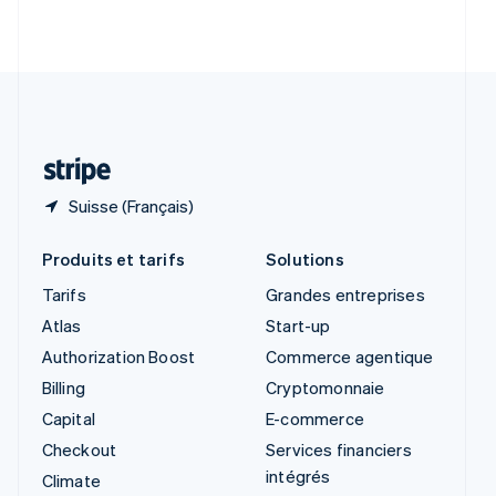
English
Italiano
Suède
Svenska
English
Suisse
Deutsch
Français
Italiano
English
Thaïlande
ไทย
English
Suisse (Français)
Produits et tarifs
Solutions
Tarifs
Grandes entreprises
Atlas
Start-up
Authorization Boost
Commerce agentique
Billing
Cryptomonnaie
Capital
E-commerce
Checkout
Services financiers
intégrés
Climate