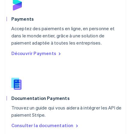
English
Nouvelle-Zélande
English
Payments
Pays-Bas
Acceptez des paiements en ligne, en personne et
Nederlands
English
Pologne
dans le monde entier, grâce à une solution de
English
paiement adaptée à toutes les entreprises.
Portugal
Découvrir Payments
Português
English
R.A.S. de Hong Kong, Chine
English
简体中文
République tchèque
English
Roumanie
English
Royaume-Uni
Documentation Payments
English
Trouvez un guide qui vous aidera à intégrer les API de
Singapour
paiement Stripe.
English
简体中文
Slovaquie
Consulter la documentation
English
Slovénie