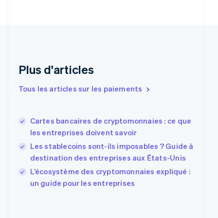
English
Italiano
Danemark
English
Émirats arabes unis
English
Espagne
Plus d'articles
Español
English
Estonie
Tous les articles sur les paiements
English
États-Unis
English
Español
简体中文
Finlande
Cartes bancaires de cryptomonnaies : ce que
English
Svenska
les entreprises doivent savoir
France
Les stablecoins sont-ils imposables ? Guide à
Français
English
destination des entreprises aux États-Unis
Gibraltar
English
L’écosystème des cryptomonnaies expliqué :
Grèce
un guide pour les entreprises
English
Hongrie
English
Inde