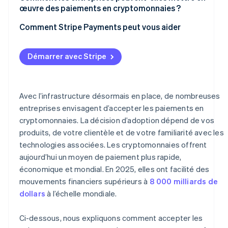
œuvre des paiements en cryptomonnaies ?
Contrôles KYC et AML
Prenez en compte votre public et votre cas d’usage
Comment Stripe Payments peut vous aider
Impôts
Choisissez ce que vous souhaitez accepter
Transparence vis-à-vis des clients
Démarrer avec Stripe
Choisissez votre modèle d’acceptation
Données et sécurité
Intégrez au paiement
Avec l’infrastructure désormais en place, de nombreuses
Déterminez la manière dont le règlement sera traité.
entreprises envisagent d’accepter les paiements en
cryptomonnaies. La décision d’adoption dépend de vos
Mettez en place, puis surveillez
produits, de votre clientèle et de votre familiarité avec les
technologies associées. Les cryptomonnaies offrent
aujourd’hui un moyen de paiement plus rapide,
économique et mondial. En 2025, elles ont facilité des
mouvements financiers supérieurs à
8 000 milliards de
dollars
à l’échelle mondiale.
Ci-dessous, nous expliquons comment accepter les