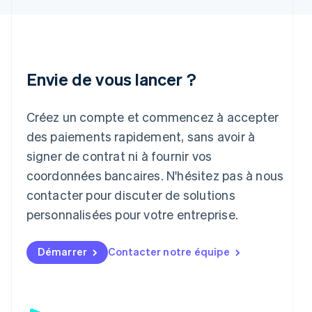
English
Irlande
English
Italie
Italiano
English
Envie de vous lancer ?
Japon
日本語
English
Créez un compte et commencez à accepter
Lettonie
English
des paiements rapidement, sans avoir à
Liechtenstein
signer de contrat ni à fournir vos
Deutsch
English
Lituanie
coordonnées bancaires. N'hésitez pas à nous
English
contacter pour discuter de solutions
Luxembourg
personnalisées pour votre entreprise.
Français
Deutsch
English
Malaisie
English
简体中文
Démarrer
Contacter notre équipe
Malte
English
Mexique
Español
English
Norvège