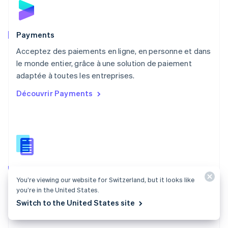
Norvège
English
Nouvelle-Zélande
English
Payments
Pays-Bas
Acceptez des paiements en ligne, en personne et dans
Nederlands
English
le monde entier, grâce à une solution de paiement
Pologne
English
adaptée à toutes les entreprises.
Portugal
Découvrir Payments
Português
English
R.A.S. de Hong Kong, Chine
English
简体中文
République tchèque
English
Roumanie
English
Documentation Payments
Royaume-Uni
You’re viewing our website for Switzerland, but it looks like
English
Trouvez un guide qui vous aidera à intégrer les API de
Singapour
you’re in the United States.
paiement Stripe.
English
简体中文
Switch to the United States site
Slovaquie
Consulter la documentation
English