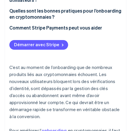
Une conformité à dimension humaine
4. Première transaction et sensibilisation
Utilisateurs particuliers
Quelles sont les bonnes pratiques pour l’onboarding
Contrôles d’identité adaptés
en cryptomonnaies ?
Utilisateurs institutionnels
Saisie simple
Comment Stripe Payments peut vous aider
Vérification progressive et adaptative
Démarrer avec Stripe
Sensibilisation intégrée
La confiance par la conception
C’est au moment de l’onboarding que de nombreux
Amélioration constante
produits liés aux cryptomonnaies échouent. Les
nouveaux utilisateurs bloquent lors des vérifications
d’identité, sont dépassés par la gestion des clés
d’accès ou abandonnent avant même d’avoir
approvisionné leur compte. Ce qui devrait être un
démarrage rapide se transforme en véritable obstacle
à la conversion.
Pour améliorer l’
onboarding
en cryptomonnaies, il faut