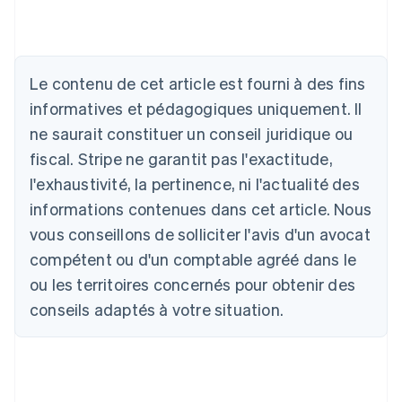
Le contenu de cet article est fourni à des fins
Allemagne
Deutsch
English
informatives et pédagogiques uniquement. Il
Australie
ne saurait constituer un conseil juridique ou
English
Autriche
fiscal. Stripe ne garantit pas l'exactitude,
Deutsch
English
l'exhaustivité, la pertinence, ni l'actualité des
Belgique
informations contenues dans cet article. Nous
Nederlands
Français
Deutsch
English
Brésil
vous conseillons de solliciter l'avis d'un avocat
Português
English
compétent ou d'un comptable agréé dans le
Bulgarie
ou les territoires concernés pour obtenir des
English
Canada
conseils adaptés à votre situation.
English
Français
Chine continentale
简体中文
English
Chypre
English