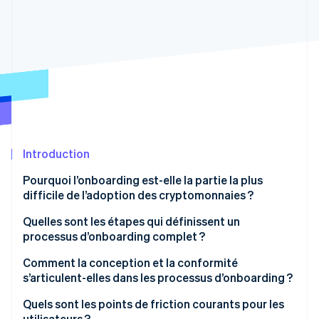
Découvrez les prochaines évolutions
Commerce en ligne
Radar
Prévention de la fraude
Écosystème
Atlas
Constitution de start-up
Partenaires
Climate
Stripe App Marketplace
Élimination du carbone
Identity
Vérification de l'identité
Introduction
Pourquoi l’onboarding est-elle la partie la plus
difficile de l’adoption des cryptomonnaies ?
Quelles sont les étapes qui définissent un
Stripe Sessions 2026
processus d’onboarding complet ?
Découvrez comment Stripe construit l’infrastructure écono
Regarder la vidéo
1. Création de compte
Comment la conception et la conformité
s’articulent-elles dans les processus d’onboarding ?
2. Vérification de l’identité
La connaissance du client (KYC) au bon moment
Quels sont les points de friction courants pour les
3. Conservation des wallets et des clés
utilisateurs ?