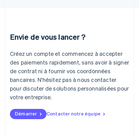
Inde
English
Irlande
English
Italie
Italiano
English
Envie de vous lancer ?
Japon
日本語
English
Créez un compte et commencez à accepter
Lettonie
English
des paiements rapidement, sans avoir à signer
Liechtenstein
de contrat ni à fournir vos coordonnées
Deutsch
English
Lituanie
bancaires. N'hésitez pas à nous contacter
English
pour discuter de solutions personnalisées pour
Luxembourg
votre entreprise.
Français
Deutsch
English
Malaisie
English
简体中文
Démarrer
Contacter notre équipe
Malte
English
Mexique
Español
English