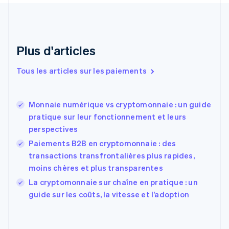
Croatie
English
Italiano
Danemark
English
Émirats arabes unis
Plus d'articles
English
Espagne
Tous les articles sur les paiements
Español
English
Estonie
English
Monnaie numérique vs cryptomonnaie : un guide
États-Unis
pratique sur leur fonctionnement et leurs
English
Español
简体中文
perspectives
Finlande
English
Svenska
Paiements B2B en cryptomonnaie : des
France
transactions transfrontalières plus rapides,
Français
English
moins chères et plus transparentes
Gibraltar
English
La cryptomonnaie sur chaîne en pratique : un
Grèce
guide sur les coûts, la vitesse et l’adoption
English
Hongrie
English