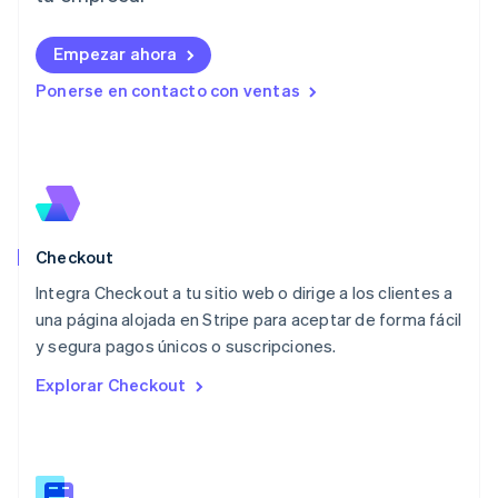
Liechtenstein
Deutsch
English
Empezar ahora
Lituania
English
Ponerse en contacto con ventas
Luxemburgo
Français
Deutsch
English
Malasia
English
简体中文
Malta
English
México
Español
English
Checkout
Noruega
Integra Checkout a tu sitio web o dirige a los clientes a
English
una página alojada en Stripe para aceptar de forma fácil
Nueva Zelanda
English
y segura pagos únicos o suscripciones.
Países Bajos
Explorar Checkout
Nederlands
English
Polonia
English
Portugal
Português
English