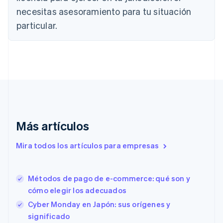
Bulgaria
necesitas asesoramiento para tu situación
English
Canadá
particular.
English
Français
China continental
简体中文
English
Chipre
English
Croacia
English
Italiano
Dinamarca
English
Más artículos
Emiratos Árabes Unidos
English
Mira todos los artículos para empresas
Eslovaquia
English
Eslovenia
Métodos de pago de e-commerce: qué son y
English
Italiano
España
cómo elegir los adecuados
Español
English
Cyber Monday en Japón: sus orígenes y
Estados Unidos
significado
English
Español
简体中文