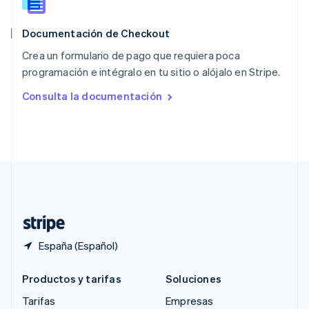
RAE de Hong Kong, China
English
简体中文
Documentación de Checkout
Reino Unido
English
Crea un formulario de pago que requiera poca
República Checa
programación e intégralo en tu sitio o alójalo en Stripe.
English
Rumanía
Consulta la documentación
English
Singapur
English
简体中文
Suecia
Svenska
English
Suiza
Deutsch
Français
Italiano
English
Tailandia
ไทย
English
España (Español)
Productos y tarifas
Soluciones
Tarifas
Empresas