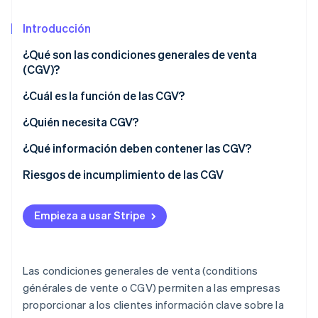
Sector público
Radar
Comercio minorista
Introducción
Prevención de fraude
Atlas
¿Qué son las condiciones generales de venta
Constitución de una startup
(CGV)?
Ecosystem
Climate
¿Cómo se deben presentar las CGV?
¿Cuál es la función de las CGV?
Eliminación de dióxido de carbono
Socios
Stripe App Marketplace
¿En qué se diferencian las CGV y CGU?
¿Quién necesita CGV?
Identity
Verificación de identidad en línea
¿Qué información deben contener las CGV?
Venta de bienes
Riesgos de incumplimiento de las CGV
Prestación de servicios
Empieza a usar Stripe
Stripe Sessions 2026
Venta a distancia
Descubre cómo Stripe está construyendo la infraestructu
para la IA.
Ver ahora
Las condiciones generales de venta (conditions
générales de vente o CGV) permiten a las empresas
proporcionar a los clientes información clave sobre la