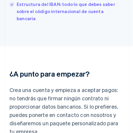
Estonia
Estructura del IBAN: todo lo que debes saber
English
sobre el código internacional de cuenta
Finlandia
bancaria
English
Svenska
Francia
Français
English
Gibraltar
English
Grecia
English
Hungría
English
¿A punto para empezar?
India
English
Irlanda
Crea una cuenta y empieza a aceptar pagos:
English
no tendrás que firmar ningún contrato ni
Italia
proporcionar datos bancarios. Si lo prefieres,
Italiano
English
Japón
puedes ponerte en contacto con nosotros y
日本語
English
diseñaremos un paquete personalizado para
Letonia
English
tu empresa.