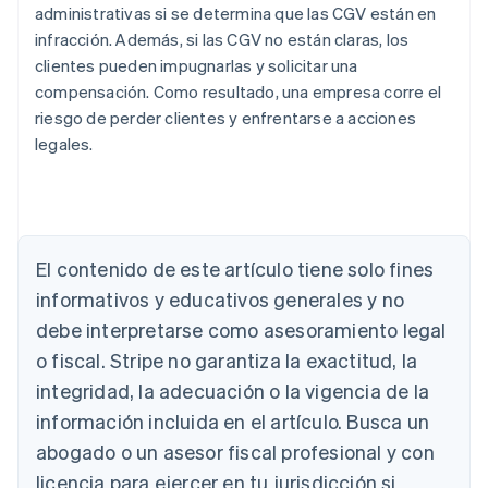
administrativas si se determina que las CGV están en
infracción. Además, si las CGV no están claras, los
clientes pueden impugnarlas y solicitar una
compensación. Como resultado, una empresa corre el
riesgo de perder clientes y enfrentarse a acciones
legales.
El contenido de este artículo tiene solo fines
Alemania
informativos y educativos generales y no
Deutsch
English
Australia
debe interpretarse como asesoramiento legal
English
o fiscal. Stripe no garantiza la exactitud, la
Austria
integridad, la adecuación o la vigencia de la
Deutsch
English
Bélgica
información incluida en el artículo. Busca un
Nederlands
Français
Deutsch
English
abogado o un asesor fiscal profesional y con
Brasil
Português
English
licencia para ejercer en tu jurisdicción si