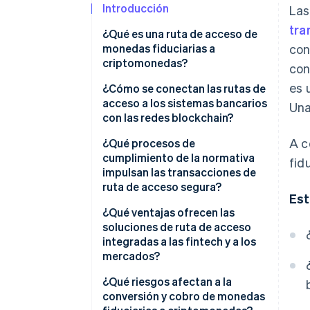
Introducción
Las
tra
¿Qué es una ruta de acceso de
monedas fiduciarias a
con
criptomonedas?
con
es 
¿Cómo se conectan las rutas de
acceso a los sistemas bancarios
Una
con las redes blockchain?
A c
1. Un usuario inicia la compra
¿Qué procesos de
cumplimiento de la normativa
fid
2. Cómo se procesa el pago
impulsan las transacciones de
fiduciario
ruta de acceso segura?
Est
3. La conversión se realiza en
Verificación de la identidad
¿Qué ventajas ofrecen las
tiempo real
soluciones de ruta de acceso
Supervisión constante del
integradas a las fintech y a los
4. Se entrega la criptomoneda
fraude
mercados?
5. El cobro se ha finalizado
Cumplimiento de la normativa
¿Qué riesgos afectan a la
conversión y cobro de monedas