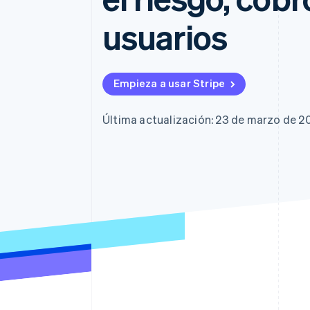
Authorization Boost
Data Pipeline
Optimizaciones de aceptación
Sincronización de d
usuarios
Link
Proceso de compra acelerado
Financial Connections
Datos de ctas. financieras
vinculadas
Empieza a usar Stripe
Última actualización: 23 de marzo de 2