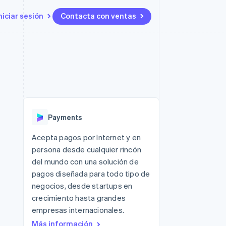
niciar sesión
Contacta con ventas
Recursos
Ecosystem
Contacto
 marketplaces
Más
Integraciones de aplicaciones
Socios
Contacta con ventas
Product roadmap
ento
Muestras de código
Stripe App Marketplace
Conviértete en socio
Descubre lo que viene
ataformas
Blog de desarrolladores
 platforms
Estado de la API
Radar
ncieros
Prevención de fraude
Payments
Atlas
s y virtuales
Constitución de una startup
ro
Acepta pagos por Internet y en
es
persona desde cualquier rincón
Climate
Eliminación de dióxido de
del mundo con una solución de
carbono
pagos diseñada para todo tipo de
Identity
negocios, desde startups en
Verificación de identidad en
crecimiento hasta grandes
línea
empresas internacionales.
Más información