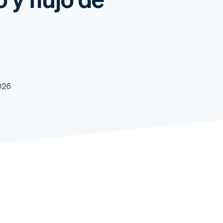
atos
026