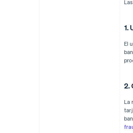
Las
1.
El 
ban
pro
2.
La 
tar
ban
fra