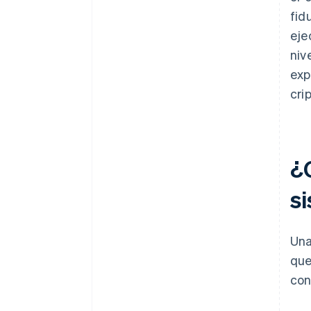
fid
eje
niv
exp
cri
¿
s
Una
que
con