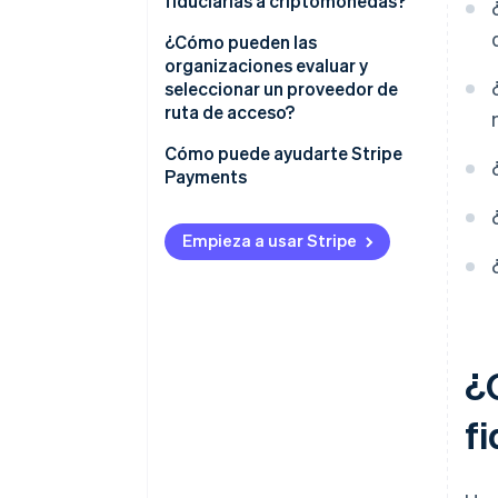
fiduciarias a criptomonedas?
¿Cómo pueden las
organizaciones evaluar y
seleccionar un proveedor de
ruta de acceso?
Disciplina reglamentaria
Cómo puede ayudarte Stripe
Payments
Divulgaciones de seguridad
Cobertura del mercado
Empieza a usar Stripe
Tarifas claras
Integración de pila
¿
f