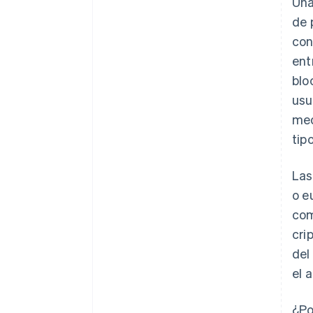
Una
de 
con
ent
blo
usu
med
tip
Las
o e
com
cri
del
el 
¿Po