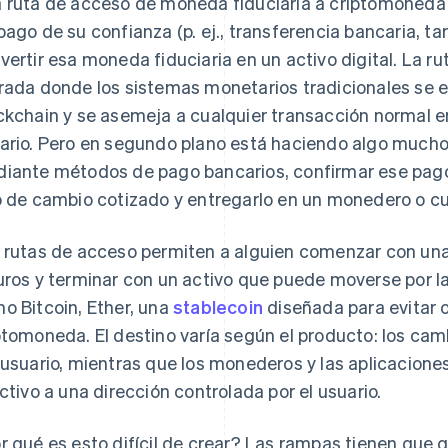
 ruta de acceso de moneda fiduciaria a criptomoneda
pago de su confianza (p. ej., transferencia bancaria, ta
vertir esa moneda fiduciaria en un activo digital. La r
rada donde los sistemas monetarios tradicionales se 
ckchain y se asemeja a cualquier transacción normal en
ario. Pero en segundo plano está haciendo algo much
iante métodos de pago bancarios, confirmar ese pago,
o de cambio cotizado y entregarlo en un monedero o c
 rutas de acceso permiten a alguien comenzar con un
uros y terminar con un activo que puede moverse por 
o Bitcoin, Ether, una
stablecoin
diseñada para evitar o
ptomoneda. El destino varía según el producto: los cam
 usuario, mientras que los monederos y las aplicacion
activo a una dirección controlada por el usuario.
r qué es esto difícil de crear? Las rampas tienen que 