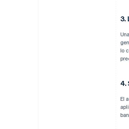
3.
Una
gen
lo 
pre
4.
El 
apl
ban