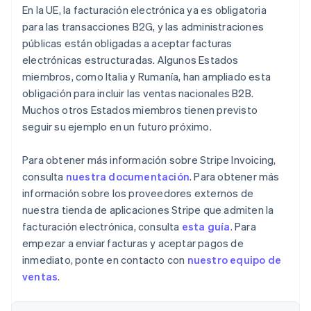
En la UE, la facturación electrónica ya es obligatoria
para las transacciones B2G, y las administraciones
públicas están obligadas a aceptar facturas
Alemania
Deutsch
English
electrónicas estructuradas. Algunos Estados
Australia
miembros, como Italia y Rumanía, han ampliado esta
English
obligación para incluir las ventas nacionales B2B.
Austria
Muchos otros Estados miembros tienen previsto
Deutsch
English
seguir su ejemplo en un futuro próximo.
Bélgica
Nederlands
Français
Deutsch
English
Brasil
Para obtener más información sobre Stripe Invoicing,
Português
English
consulta
nuestra documentación
. Para obtener más
Bulgaria
información sobre los proveedores externos de
English
nuestra tienda de aplicaciones Stripe que admiten la
Canadá
English
Français
facturación electrónica, consulta
esta guía
. Para
China continental
empezar a enviar facturas y aceptar pagos de
简体中文
English
inmediato, ponte en contacto con
nuestro equipo de
Chipre
ventas
.
English
Croacia
English
Italiano