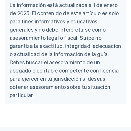
Dinamarca
La información está actualizada a 1 de enero
English
de 2025. El contenido de este artículo es solo
Emiratos Árabes Unidos
para fines informativos y educativos
English
generales y no debe interpretarse como
Eslovaquia
English
asesoramiento legal o fiscal. Stripe no
Eslovenia
garantiza la exactitud, integridad, adecuación
English
Italiano
España
o actualidad de la información de la guía.
Español
English
Debes buscar el asesoramiento de un
Estados Unidos
abogado o contable competente con licencia
English
Español
简体中文
Estonia
para ejercer en tu jurisdicción si deseas
English
obtener asesoramiento sobre tu situación
Finlandia
particular.
English
Svenska
Francia
Français
English
Gibraltar
English
Grecia
English