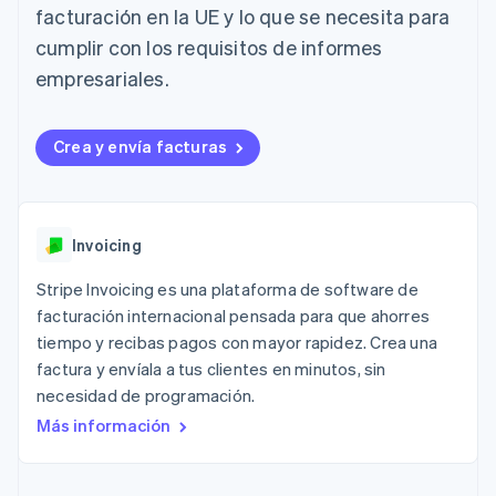
Métodos de
Recognition
Empresa
facturación en la UE y lo que se necesita para
aplicación
suscripciones
pago
Automatización
Marketplaces
Ofrecer facturación
cumplir con los requisitos de informes
Acceso a más
contable
Hoja de ruta del
Gestión del dinero
basada en el consumo
de 125
Stripe Sigma
producto
empresariales.
Plataformas
Emitir tarjetas virtuales
Terminal
Informes
Stripe Sessions:
SaaS
con stablecoins
Pagos en
personalizados
nuestro evento anual
Aprovisiona y gestiona
persona
Data Pipeline
Empleo
servicios con agentes
Crea y envía facturas
Authorization
Sincronización
Sala de prensa
Boost
de datos
Stripe Press
Por sector
Optimizaciones
de aceptación
Recursos
Link
Empresas de IA
Invoicing
Proceso de
Economía de los
Contacto
creadores
Integraciones de
compra
Stripe Invoicing es una plataforma de software de
Videojuegos
aplicaciones
acelerado
Financial
Contacta con ventas
Hostelería, viajes y ocio
Muestras de código
Connections
facturación internacional pensada para que ahorres
Conviértete en socio
Blog de
Datos de ctas.
tiempo y recibas pagos con mayor rapidez. Crea una
Seguros
desarrolladores
financieras
factura y envíala a tus clientes en minutos, sin
Medios de
Estado de la API
vinculadas
comunicación y
necesidad de programación.
entretenimiento
Más información
Entidades sin ánimo de
Más
lucro
Product roadmap
Servicios para
Descubre lo que viene
profesionales