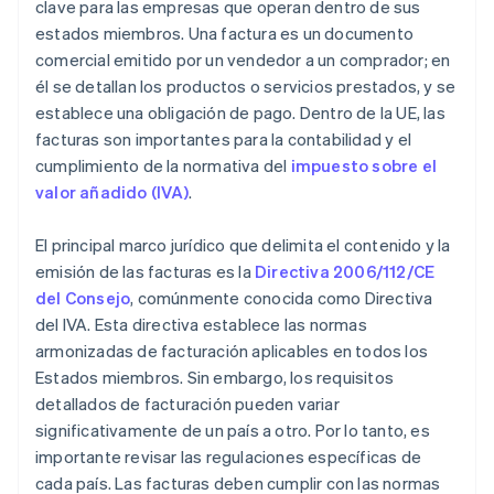
clave para las empresas que operan dentro de sus
estados miembros. Una factura es un documento
Fecha de vencimiento del pago
comercial emitido por un vendedor a un comprador; en
Formato de la factura
él se detallan los productos o servicios prestados, y se
establece una obligación de pago. Dentro de la UE, las
facturas son importantes para la contabilidad y el
cumplimiento de la normativa del
impuesto sobre el
valor añadido (IVA)
.
El principal marco jurídico que delimita el contenido y la
emisión de las facturas es la
Directiva 2006/112/CE
del Consejo
, comúnmente conocida como Directiva
del IVA. Esta directiva establece las normas
armonizadas de facturación aplicables en todos los
Estados miembros. Sin embargo, los requisitos
detallados de facturación pueden variar
significativamente de un país a otro. Por lo tanto, es
importante revisar las regulaciones específicas de
cada país. Las facturas deben cumplir con las normas