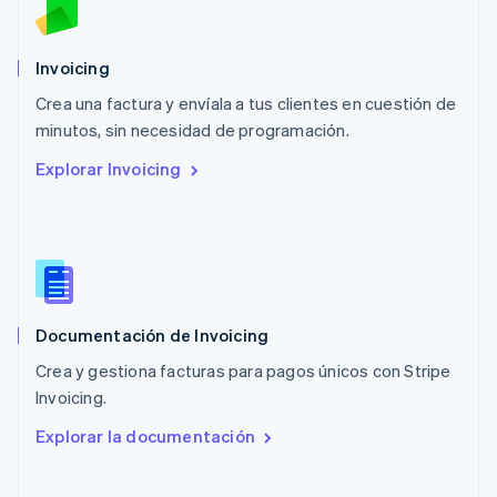
México
Español
English
Noruega
Invoicing
English
Crea una factura y envíala a tus clientes en cuestión de
Nueva Zelanda
English
minutos, sin necesidad de programación.
Países Bajos
Explorar Invoicing
Nederlands
English
Polonia
English
Portugal
Português
English
RAE de Hong Kong, China
English
简体中文
Documentación de Invoicing
Reino Unido
English
Crea y gestiona facturas para pagos únicos con Stripe
República Checa
Invoicing.
English
Rumanía
Explorar la documentación
English
Singapur
English
简体中文