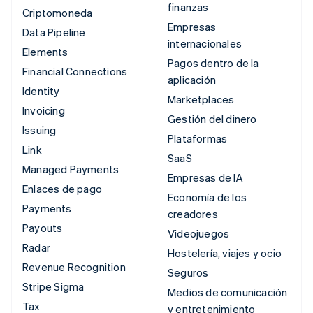
finanzas
Criptomoneda
Empresas
Data Pipeline
internacionales
Elements
Pagos dentro de la
Financial Connections
aplicación
Identity
Marketplaces
Invoicing
Gestión del dinero
Issuing
Plataformas
Link
SaaS
Managed Payments
Empresas de IA
Enlaces de pago
Economía de los
Payments
creadores
Payouts
Videojuegos
Radar
Hostelería, viajes y ocio
Revenue Recognition
Seguros
Stripe Sigma
Medios de comunicación
Tax
y entretenimiento