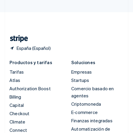
Suecia
Svenska
English
Suiza
Deutsch
Français
Italiano
English
Tailandia
ไทย
English
España (Español)
Productos y tarifas
Soluciones
Tarifas
Empresas
Atlas
Startups
Authorization Boost
Comercio basado en
agentes
Billing
Criptomoneda
Capital
E-commerce
Checkout
Finanzas integradas
Climate
Automatización de
Connect