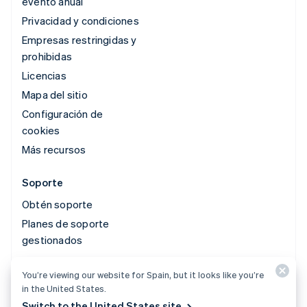
evento anual
Privacidad y condiciones
Empresas restringidas y
prohibidas
Licencias
Mapa del sitio
Configuración de
cookies
Más recursos
Soporte
Obtén soporte
Planes de soporte
gestionados
You’re viewing our website for Spain, but it looks like you’re
© 2026 Stripe, LLC
in the United States.
Switch to the United States site