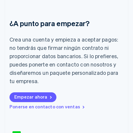
Hungría
English
India
¿A punto para empezar?
English
Irlanda
English
Crea una cuenta y empieza a aceptar pagos:
Italia
no tendrás que firmar ningún contrato ni
Italiano
English
Japón
proporcionar datos bancarios. Si lo prefieres,
日本語
English
puedes ponerte en contacto con nosotros y
Letonia
diseñaremos un paquete personalizado para
English
Liechtenstein
tu empresa.
Deutsch
English
Lituania
English
Empezar ahora
Luxemburgo
Ponerse en contacto con ventas
Français
Deutsch
English
Malasia
English
简体中文
Malta
English