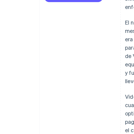
enf
El 
mes
era
par
de 
equ
y f
lle
Vid
cua
opt
pag
el 