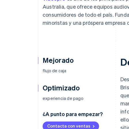
Authorization Boost
Data Pipeline
Optimizaciones de aceptación
Sincronización de d
Australia, que ofrece equipos audio
Link
consumidores de todo el país. Funda
Proceso de compra acelerado
Financial Connections
minoristas y una próspera empresa
Datos de ctas. financieras
vinculadas
Mejorado
D
flujo de caja
Des
Optimizado
Bri
que
experiencia de pago
mar
inf
¿A punto para empezar?
ell
Contacta con ventas
sit