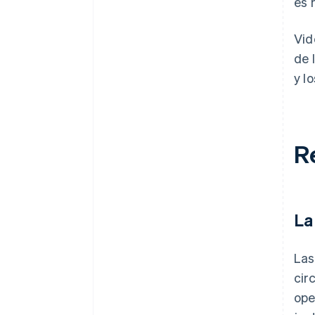
es 
Vid
de 
y l
R
La
Las
cir
ope