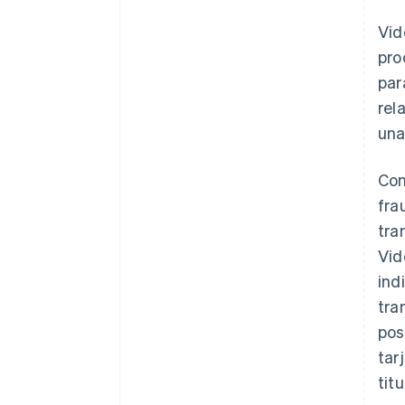
Vid
pro
par
rel
una
Con
fra
tra
Vid
ind
tra
pos
tar
tit