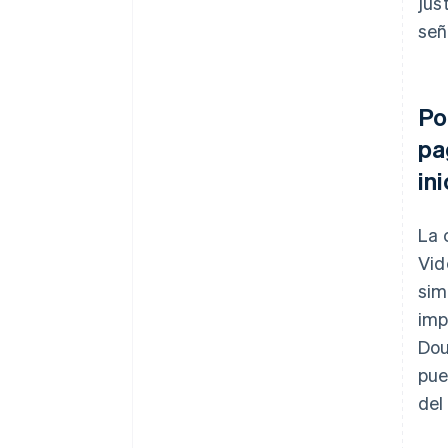
jus
señ
Po
pa
ini
La 
Vid
sim
imp
Dou
pue
del