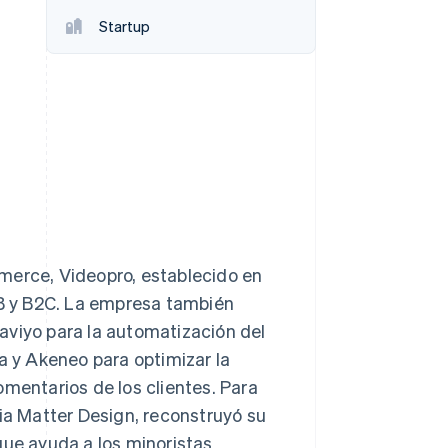
Startup
Stripe Sessions 2026
Descubre cómo Stripe
está construyendo la
infraestructura
económica para la IA.
Ver ahora
merce, Videopro, establecido en
2B y B2C. La empresa también
aviyo para la automatización del
a y Akeneo para optimizar la
omentarios de los clientes. Para
cia Matter Design, reconstruyó su
ue ayuda a los minoristas