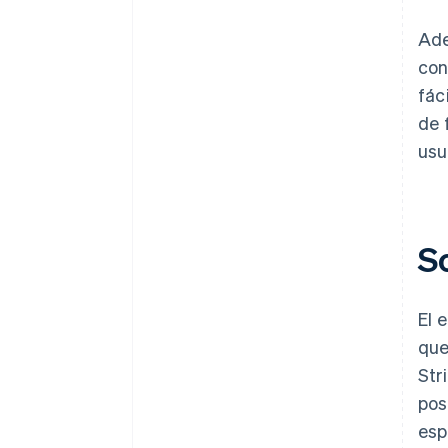
Ade
con
fác
de 
usu
S
El 
que
Str
pos
esp