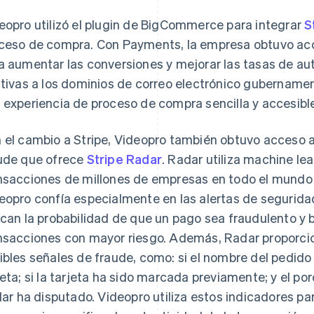
eopro utilizó el plugin de BigCommerce para integrar
S
ceso de compra. Con Payments, la empresa obtuvo acc
a aumentar las conversiones y mejorar las tasas de aut
ativas a los dominios de correo electrónico gubernam
 experiencia de proceso de compra sencilla y accesibl
 el cambio a Stripe, Videopro también obtuvo acceso 
ude que ofrece
Stripe Radar
. Radar utiliza machine l
nsacciones de millones de empresas en todo el mundo 
eopro confía especialmente en las alertas de segurid
ican la probabilidad de que un pago sea fraudulento 
nsacciones con mayor riesgo. Además, Radar proporci
ibles señales de fraude, como: si el nombre del pedido
jeta; si la tarjeta ha sido marcada previamente; y el p
ular ha disputado. Videopro utiliza estos indicadores p