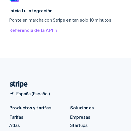
Reino Unido
English
Inicia tu integración
República Checa
Ponte en marcha con Stripe en tan solo 10 minutos
English
Rumanía
Referencia de la API
English
Singapur
English
简体中文
Suecia
Svenska
English
Suiza
Deutsch
Français
Italiano
English
Tailandia
ไทย
English
España (Español)
Productos y tarifas
Soluciones
Tarifas
Empresas
Atlas
Startups