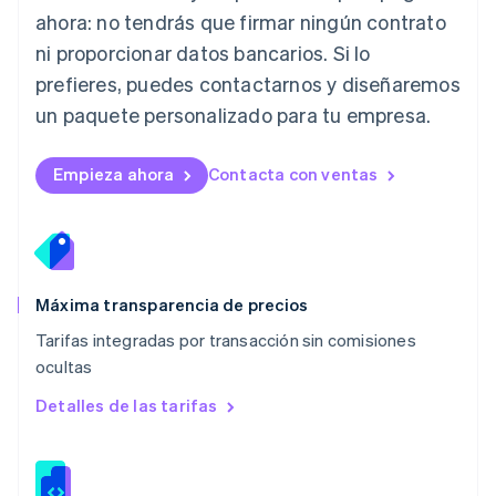
Lituania
ahora: no tendrás que firmar ningún contrato
English
ni proporcionar datos bancarios. Si lo
Luxemburgo
prefieres, puedes contactarnos y diseñaremos
Français
Deutsch
English
Malasia
un paquete personalizado para tu empresa.
English
简体中文
Malta
English
Empieza ahora
Contacta con ventas
México
Español
English
Noruega
English
Nueva Zelanda
English
Máxima transparencia de precios
Países Bajos
Tarifas integradas por transacción sin comisiones
Nederlands
English
ocultas
Polonia
English
Detalles de las tarifas
Portugal
Português
English
RAE de Hong Kong, China
English
简体中文