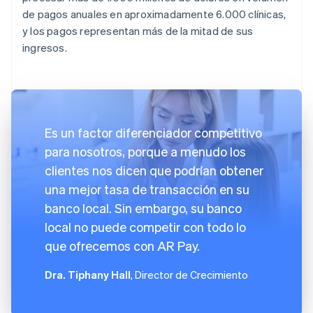
de pagos anuales en aproximadamente 6.000 clínicas,
y los pagos representan más de la mitad de sus
ingresos.
Es un factor diferenciador competitivo
para nosotros, porque a menudo los
clientes nos dicen que podrían obtener
una mejor tasa de transacción en su
banco local. Sin embargo, su banco
local no puede competir con todo lo
que ofrecemos con AR Pay.
Dra. Tiphany Hall
, Director de Crecimiento