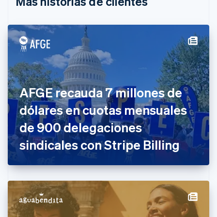
Más historias de clientes
Canadá
English
Français
China continental
简体中文
English
Chipre
English
Croacia
English
Italiano
Dinamarca
AFGE recauda 7 millones de
English
Emiratos Árabes Unidos
dólares en cuotas mensuales
English
de 900 delegaciones
Eslovaquia
English
sindicales con Stripe Billing
Eslovenia
English
Italiano
España
Español
English
Estados Unidos
English
Español
简体中文
Estonia
English