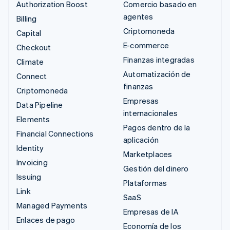
Authorization Boost
Comercio basado en
agentes
Billing
Criptomoneda
Capital
E-commerce
Checkout
Finanzas integradas
Climate
Automatización de
Connect
finanzas
Criptomoneda
Empresas
Data Pipeline
internacionales
Elements
Pagos dentro de la
Financial Connections
aplicación
Identity
Marketplaces
Invoicing
Gestión del dinero
Issuing
Plataformas
Link
SaaS
Managed Payments
Empresas de IA
Enlaces de pago
Economía de los