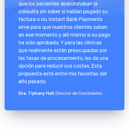
que los pacientes abandonaban la
consulta sin saber si habían pagado su
factura o no. Instant Bank Payments
sirve para que nuestros clientes saben
en ese momento y allí mismo si su pago
ha sido aprobado. Y para las clínicas
que realmente están preocupadas por
las tasas de procesamiento, les da una
opción para reducir sus costes. Esta
propuesta está entre mis favoritas del
año pasado.
Dra. Tiphany Hall
, Director de Crecimiento