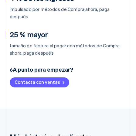
impulsado por métodos de Compra ahora, paga
después
25 % mayor
tamaño de factura al pagar con métodos de Compra
ahora, paga después
Alemania
¿A punto para empezar?
Deutsch
English
Australia
Contacta con ventas
English
Austria
Deutsch
English
Bélgica
Nederlands
Français
Deutsch
English
Brasil
Português
English
Bulgaria
English