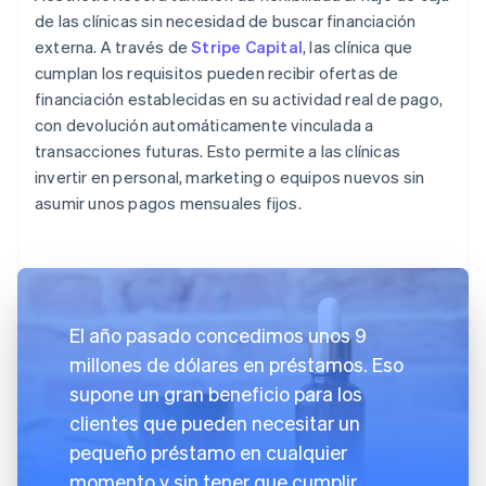
de las clínicas sin necesidad de buscar financiación
externa. A través de
Stripe Capital
, las clínica que
cumplan los requisitos pueden recibir ofertas de
financiación establecidas en su actividad real de pago,
con devolución automáticamente vinculada a
transacciones futuras. Esto permite a las clínicas
invertir en personal, marketing o equipos nuevos sin
asumir unos pagos mensuales fijos.
El año pasado concedimos unos 9
millones de dólares en préstamos. Eso
supone un gran beneficio para los
clientes que pueden necesitar un
pequeño préstamo en cualquier
momento y sin tener que cumplir