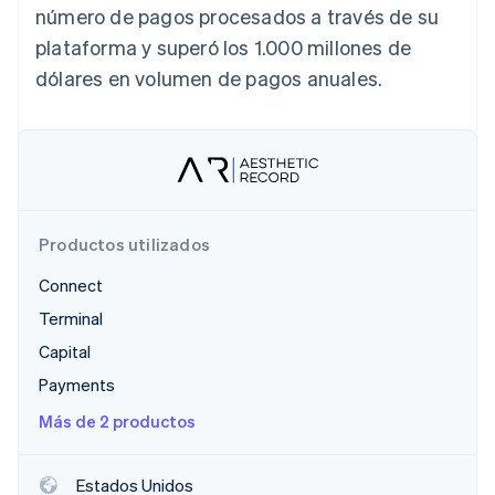
número de pagos procesados a través de su
Sector público
Radar
Comercio minorista
plataforma y superó los 1.000 millones de
Prevención de fraude
dólares en volumen de pagos anuales.
Atlas
Constitución de una startup
Ecosystem
Climate
Eliminación de dióxido de carbono
Socios
Stripe App Marketplace
Identity
Verificación de identidad en línea
Productos utilizados
Connect
Terminal
Stripe Sessions 2026
Capital
Descubre cómo Stripe está construyendo la infraestructu
para la IA.
Payments
Ver ahora
Más de 2 productos
Estados Unidos