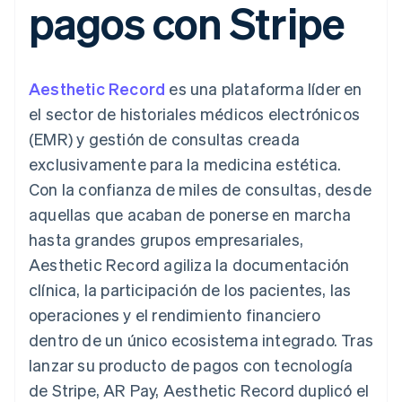
pagos con Stripe
Métodos de
Recognition
Empresa
aplicación
suscripciones
pago
Automatización
Marketplaces
Ofrecer facturación
Acceso a más
contable
Hoja de ruta del
Gestión del dinero
basada en el consumo
de 125
Stripe Sigma
producto
Plataformas
Emitir tarjetas virtuales
Terminal
Informes
Stripe Sessions:
SaaS
con stablecoins
Aesthetic Record
es una plataforma líder en
Pagos en
personalizados
nuestro evento anual
Aprovisiona y gestiona
persona
Data Pipeline
Empleo
servicios con agentes
el sector de historiales médicos electrónicos
Authorization
Sincronización
Sala de prensa
(EMR) y gestión de consultas creada
Boost
de datos
Stripe Press
Por sector
Optimizaciones
exclusivamente para la medicina estética.
de aceptación
Recursos
Con la confianza de miles de consultas, desde
Link
Empresas de IA
Proceso de
Economía de los
Contacto
aquellas que acaban de ponerse en marcha
creadores
Integraciones de
compra
Videojuegos
aplicaciones
hasta grandes grupos empresariales,
acelerado
Financial
Contacta con ventas
Hostelería, viajes y ocio
Muestras de código
Connections
Conviértete en socio
Aesthetic Record agiliza la documentación
Blog de
Datos de ctas.
Seguros
desarrolladores
clínica, la participación de los pacientes, las
financieras
Medios de
Estado de la API
vinculadas
operaciones y el rendimiento financiero
comunicación y
entretenimiento
dentro de un único ecosistema integrado. Tras
Entidades sin ánimo de
lanzar su producto de pagos con tecnología
Más
lucro
Product roadmap
Servicios para
de Stripe, AR Pay, Aesthetic Record duplicó el
Descubre lo que viene
profesionales