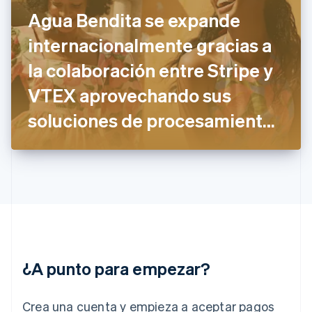
Finlandia
Agua Bendita se expande
English
Svenska
Francia
internacionalmente gracias a
Français
English
Gibraltar
la colaboración entre Stripe y
English
VTEX aprovechando sus
Grecia
English
soluciones de procesamiento
Hungría
English
de pagos
India
English
Irlanda
English
Italia
Italiano
English
Japón
日本語
English
¿A punto para empezar?
Letonia
English
Liechtenstein
Crea una cuenta y empieza a aceptar pagos
Deutsch
English