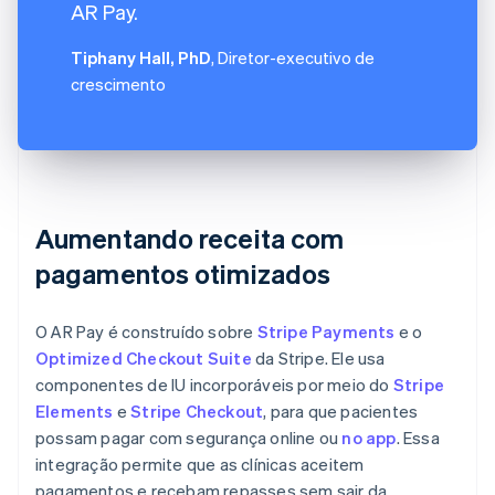
AR Pay.
Tiphany Hall, PhD
, Diretor-executivo de
crescimento
Aumentando receita com
pagamentos otimizados
O AR Pay é construído sobre
Stripe Payments
e o
Optimized Checkout Suite
da Stripe. Ele usa
componentes de IU incorporáveis por meio do
Stripe
Elements
e
Stripe Checkout
, para que pacientes
possam pagar com segurança online ou
no app
. Essa
integração permite que as clínicas aceitem
pagamentos e recebam repasses sem sair da