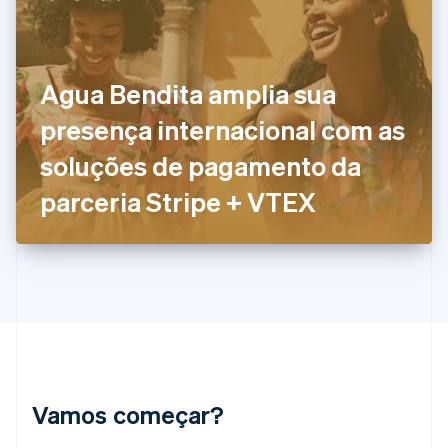
English
Español
简体中文
Estônia
English
Finlândia
Agua Bendita amplia sua
English
Svenska
França
presença internacional com as
Français
English
Gibraltar
soluções de pagamento da
English
Grécia
parceria Stripe + VTEX
English
Hungria
English
Índia
English
Irlanda
English
Itália
Italiano
English
Japão
Vamos começar?
日本語
English
Letônia