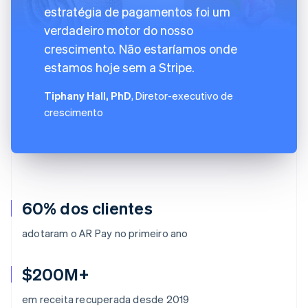
estratégia de pagamentos foi um
verdadeiro motor do nosso
crescimento. Não estaríamos onde
estamos hoje sem a Stripe.
Tiphany Hall, PhD
, Diretor-executivo de
crescimento
60% dos clientes
adotaram o AR Pay no primeiro ano
$200M+
em receita recuperada desde 2019