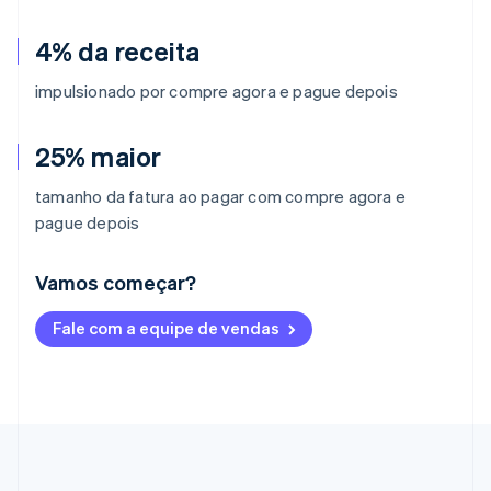
4% da receita
impulsionado por compre agora e pague depois
25% maior
tamanho da fatura ao pagar com compre agora e
pague depois
Vamos começar?
Alemanha
Fale com a equipe de vendas
Deutsch
English
Austrália
English
Áustria
Deutsch
English
Bélgica
Nederlands
Français
Deutsch
English
Brasil