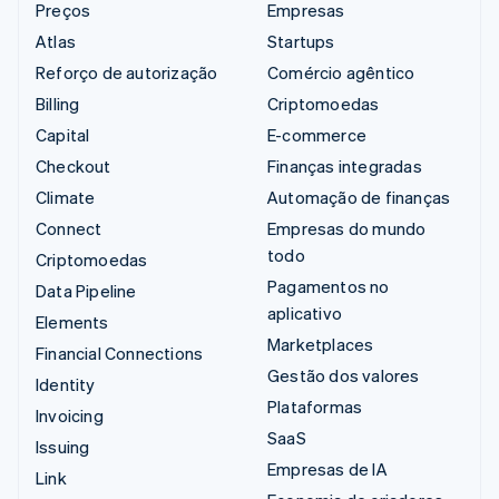
Preços
Empresas
Atlas
Startups
Reforço de autorização
Comércio agêntico
Billing
Criptomoedas
Capital
E-commerce
Checkout
Finanças integradas
Climate
Automação de finanças
Connect
Empresas do mundo
todo
Criptomoedas
Pagamentos no
Data Pipeline
aplicativo
Elements
Marketplaces
Financial Connections
Gestão dos valores
Identity
Plataformas
Invoicing
SaaS
Issuing
Empresas de IA
Link