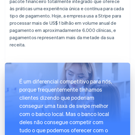
pacote financeiro totalmente integrado que oferece
às práticas uma experiência única e contínua para cada
tipo de pagamento. Hoje, a empresa usa a Stripe para
processar mais de US$ 1 bilhão em volume anual de
pagamento em aproximadamente 6.000 clínicas, e
pagamentos representam mais da metade da sua
receita.
É um diferencial competitivo para nós,
porque frequentemente tínhamos
clientes dizendo que poderiam
conseguir uma taxa de swipe melhor
com o banco local. Mas o banco local
deles não consegue competir com
tudo o que podemos oferecer com o