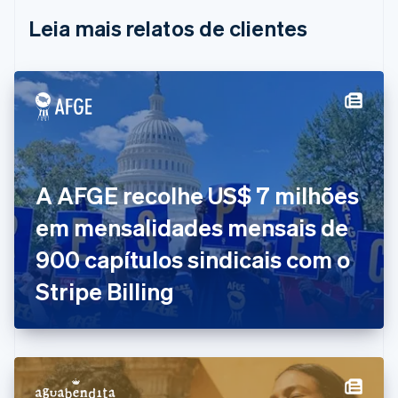
Português
English
Leia mais relatos de clientes
Bulgária
English
Canadá
English
Français
China continental
简体中文
English
Chipre
English
Croácia
English
Italiano
A AFGE recolhe US$ 7 milhões
Dinamarca
em mensalidades mensais de
English
Emirados Árabes Unidos
900 capítulos sindicais com o
English
Eslováquia
Stripe Billing
English
Eslovênia
English
Italiano
Espanha
Español
English
Estados Unidos