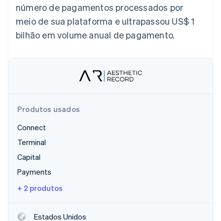
número de pagamentos processados por
meio de sua plataforma e ultrapassou US$ 1
Ecossistema
bilhão em volume anual de pagamento.
Stripe Sessions 2026
Parceiros
Stripe App Marketplace
Veja como a Stripe está construindo a infraestrutura econô
Assista agora
Produtos usados
Connect
Terminal
Capital
Payments
+ 2 produtos
Estados Unidos