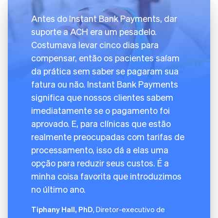
Antes do Instant Bank Payments, dar
suporte a ACH era um pesadelo.
Costumava levar cinco dias para
compensar, então os pacientes saíam
da prática sem saber se pagaram sua
fatura ou não. Instant Bank Payments
significa que nossos clientes sabem
imediatamente se o pagamento foi
aprovado. E, para clínicas que estão
realmente preocupadas com tarifas de
processamento, isso dá a elas uma
opção para reduzir seus custos. É a
minha coisa favorita que introduzimos
no último ano.
Tiphany Hall, PhD
, Diretor-executivo de