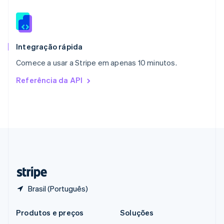
Português
English
RAE de Hong Kong, China
English
简体中文
Reino Unido
English
Integração rápida
República Tcheca
Comece a usar a Stripe em apenas 10 minutos.
English
Romênia
Referência da API
English
Singapura
English
简体中文
Suécia
Svenska
English
Suíça
Deutsch
Français
Italiano
English
Tailândia
ไทย
English
Brasil (Português)
Produtos e preços
Soluções