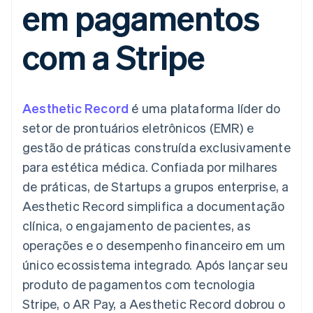
em pagamentos
de 125
Recognition
Marketplaces
Gerenciar assinaturas
Authorization
Automação
Plano de ação do
Gestão dos valores
Ofereça cobrança por
Boost
contábil
produto
Plataformas
uso
com a Stripe
Otimizações
Stripe Sigma
Conferência anual das
SaaS
Emita cartões
de aceitação
Relatórios
sessões
respaldados por
Link
personalizados
Carreiras
stablecoins
Checkout
Data Pipeline
Sala de imprensa
Provisione e gerencie
acelerado
Sincronização
Stripe Press
serviços com agentes
Por setor
Aesthetic Record
é uma plataforma líder do
de dados
setor de prontuários eletrônicos (EMR) e
Empresas de IA
gestão de práticas construída exclusivamente
Economia de criadores
Contato
Recursos
para estética médica. Confiada por milhares
Mais
Jogos
Fale com a equipe de
Product roadmap
Hospitalidade, viagens
Integrações de
de práticas, de Startups a grupos enterprise, a
vendas
Veja o que está chegando
e lazer
aplicativos
Seja um parceiro
Aesthetic Record simplifica a documentação
Seguros
Exemplos de códigos
Radar
Mídia e entretenimento
Blog de
clínica, o engajamento de pacientes, as
Prevenção de fraudes
desenvolvedores
operações e o desempenho financeiro em um
Organizações sem fins
Status da API
Atlas
lucrativos
Incorporação de startups
único ecossistema integrado. Após lançar seu
Serviços profissionais
produto de pagamentos com tecnologia
Climate
Setor público
Remoção de carbono
Varejo
Stripe, o AR Pay, a Aesthetic Record dobrou o