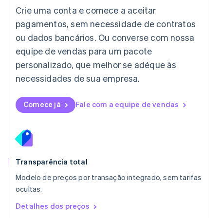
English
Crie uma conta e comece a aceitar
Liechtenstein
pagamentos, sem necessidade de contratos
Deutsch
English
Lituânia
ou dados bancários. Ou converse com nossa
English
equipe de vendas para um pacote
Luxemburgo
personalizado, que melhor se adéque às
Français
Deutsch
English
Malásia
necessidades de sua empresa.
English
简体中文
Malta
English
Comece já
Fale com a equipe de vendas
México
Español
English
Noruega
English
Nova Zelândia
English
Transparência total
Países Baixos
Modelo de preços por transação integrado, sem tarifas
Nederlands
English
ocultas.
Polônia
English
Detalhes dos preços
Portugal