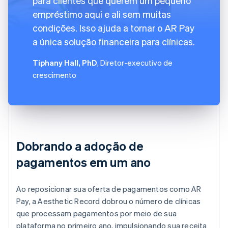
para clientes que querem um pequeno
empréstimo aqui e ali sem muitas
condições. Isso ajuda a tornar o AR Pay
a única solução financeira para clínicas.
Tiphany Hall, PhD
, Diretor-executivo de
crescimento
Dobrando a adoção de
pagamentos em um ano
Ao reposicionar sua oferta de pagamentos como AR
Pay, a Aesthetic Record dobrou o número de clínicas
que processam pagamentos por meio de sua
plataforma no primeiro ano, impulsionando sua receita