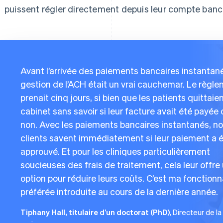
puissent régler directement depuis leur compte banc
Avant l’arrivée des paiements bancaires instantané
gestion de l’ACH était un vrai cauchemar. Le règl
prenait cinq jours, si bien que les patients quittaien
cabinet sans savoir si leur facture avait été payée 
non. Avec les paiements bancaires instantanés, n
clients savent immédiatement si leur paiement a 
approuvé. Et pour les cliniques particulièrement
soucieuses des frais de traitement, cela leur offre
option pour réduire leurs coûts. C’est ma fonctionn
préférée introduite au cours de la dernière année.
Tiphany Hall, titulaire d’un doctorat (PhD)
, Directeur de la