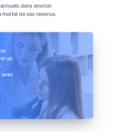
s annuels dans environ
a moitié de ses revenus.
nos
nir un
e
r avec