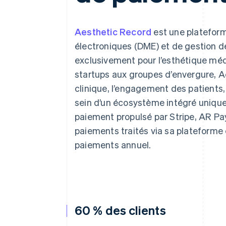
Authorization Boost
Acceptation optimisée
Link
Paiements accélérés
Aesthetic Record
est une platefor
Financial Connections
électroniques (DME) et de gestion d
Comptes financiers associés
exclusivement pour l’esthétique médi
startups aux groupes d’envergure, A
clinique, l’engagement des patients,
sein d’un écosystème intégré unique
paiement propulsé par Stripe, AR Pa
paiements traités via sa plateforme 
paiements annuel.
60 % des clients