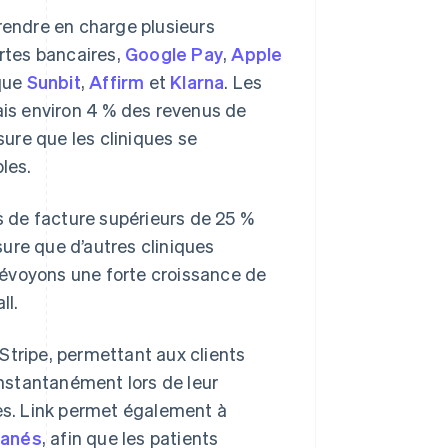
rendre en charge plusieurs
rtes bancaires,
Google Pay
,
Apple
 que
Sunbit
,
Affirm
et
Klarna
. Les
is environ 4 % des revenus de
sure que les cliniques se
les.
ts de facture supérieurs de 25 %
ure que d’autres cliniques
évoyons une forte croissance de
ll.
e Stripe, permettant aux clients
instantanément lors de leur
s. Link permet également à
tanés
, afin que les patients