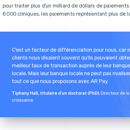
pour traiter plus d’un milliard de dollars de paiement
6 000 cliniques, les paiements représentant plus de l
C’est un facteur de différenciation pour nous, car 
clients nous disaient souvent qu’ils pouvaient obte
meilleur taux de transaction auprès de leur banqu
locale. Mais leur banque locale ne peut pas rivalise
tout ce que nous proposons avec AR Pay.
Tiphany Hall, titulaire d’un doctorat (PhD)
, Directeur de la
croissance