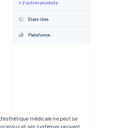
+ 2 autres produits
États-Unis
Stripe Sessions 2026
Découvrez comment
Plateforme
Stripe construit
l’infrastructure
économique de l’IA.
Regarder la vidéo
d’esthétique médicale ne peut se
processus et ses systèmes peuvent