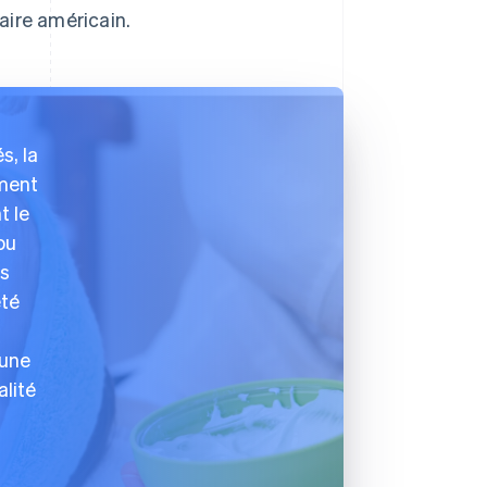
aire américain.
s, la
ement
t le
ou
os
été
 une
alité