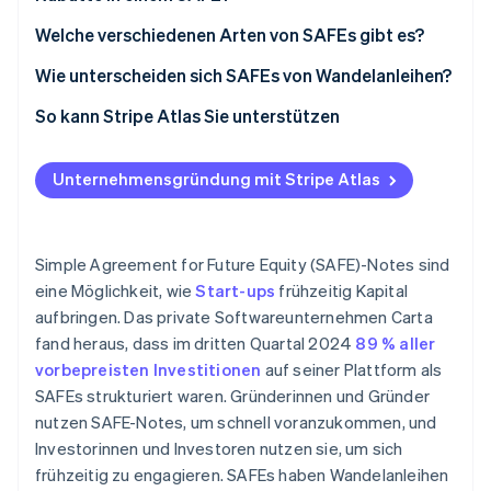
Akquisition
Welche verschiedenen Arten von SAFEs gibt es?
Börsengang (IPO)
Wie unterscheiden sich SAFEs von Wandelanleihen?
So kann Stripe Atlas Sie unterstützen
Beantragung bei Atlas
Unternehmensgründung mit Stripe Atlas
Kapitalbeschaffung mit SAFEs
Akzeptieren von Zahlungen und Bankgeschäften
vor Erhalt der EIN
Simple Agreement for Future Equity (SAFE)-Notes sind
eine Möglichkeit, wie
Start-ups
frühzeitig Kapital
Gründungsaktien ohne Einsatz liquider Mittel
aufbringen. Das private Softwareunternehmen Carta
erwerben
fand heraus, dass im dritten Quartal 2024
89 % aller
Automatische Einreichung des 83(b)-
vorbepreisten Investitionen
auf seiner Plattform als
Steuerformulars
SAFEs strukturiert waren. Gründerinnen und Gründer
nutzen SAFE-Notes, um schnell voranzukommen, und
Hochwertige rechtliche Unternehmensdokumente
Investorinnen und Investoren nutzen sie, um sich
50.000 $ an Partner-Guthaben und Rabatten
frühzeitig zu engagieren. SAFEs haben Wandelanleihen