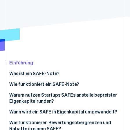
Betrugsprävention
Ecosystem
Atlas
Start-up-Gründung
Partner
Stripe App-Marktplatz
Climate
CO₂-Entnahme
Identity
Online-Identitätsprüfung
Einführung
Was ist ein SAFE-Note?
Stripe-Sessions 2026
Erfahren Sie, wie Stripe Lösungen für die Wirts
Wie funktioniert ein SAFE-Note?
Jetzt ansehen
Warum nutzen Startups SAFEs anstelle bepreister
Eigenkapitalrunden?
Wann wird ein SAFE in Eigenkapital umgewandelt?
Qualifizierte Eigenkapitalfinanzierung
Wie funktionieren Bewertungsobergrenzen und
Rabatte in einem SAFE?