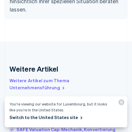
hinsichtlich Ihrer speziellen Situation beraten
English
lassen.
Festlandchina
简体中文
English
Finnland
English
Svenska
Frankreich
Français
English
Gibraltar
English
Griechenland
English
Weitere Artikel
Indien
English
Weitere Artikel zum Thema
Irland
Unternehmensführung
English
Italien
Italiano
English
You’re viewing our website for Luxembourg, but it looks
Japan
Fundraising-Strategien für gemeinnützige
like you’re in the United States.
日本語
English
Organisationen für nachhaltiges Wachstum
Switch to the United States site
Kanada
erklärt
English
Français
SAFE Valuation Cap: Mechanik, Konvertierung
Kroatien