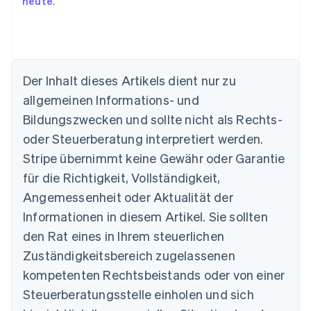
heute
.
Der Inhalt dieses Artikels dient nur zu
allgemeinen Informations- und
Bildungszwecken und sollte nicht als Rechts-
oder Steuerberatung interpretiert werden.
Australien
English
Stripe übernimmt keine Gewähr oder Garantie
Belgien
für die Richtigkeit, Vollständigkeit,
Nederlands
Français
Deutsch
English
Brasilien
Angemessenheit oder Aktualität der
Português
English
Informationen in diesem Artikel. Sie sollten
Bulgarien
den Rat eines in Ihrem steuerlichen
English
Dänemark
Zuständigkeitsbereich zugelassenen
English
kompetenten Rechtsbeistands oder von einer
Deutschland
Steuerberatungsstelle einholen und sich
Deutsch
English
Estland