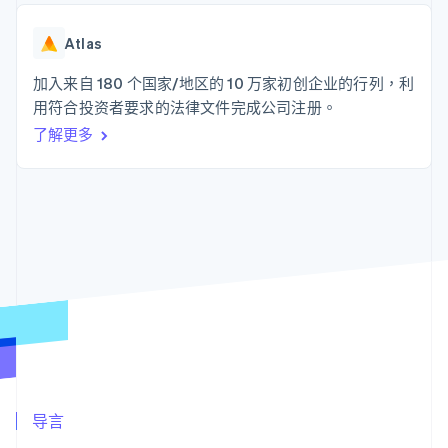
接入 125+ 种支
Stripe Sigma
产品路线图
SaaS
付方式
自定义报告
Sessions 年度大会
Authorization
Data Pipeline
Atlas
招聘
Boost
数据同步
资讯中心
支付成功率优
资源
加入来自 180 个国家/地区的 10 万家初创企业的行列，利
Stripe Press
化
按行业
用符合投资者要求的法律文件完成公司注册。
Link
应用集成
加速结账
了解更多
AI 企业
代码示例
创作者经济
开发者博客
联系
游戏
API 状态
酒店、旅游与休闲
联系销售
保险
成为合作伙伴
更多
媒体与娱乐
Product roadmap
非营利组织
了解未来规划
专业服务
公共部门
Radar
零售
欺诈防范
Atlas
初创企业注册
生态系统
Climate
碳移除
合作伙伴
导言
Stripe App Marketplace