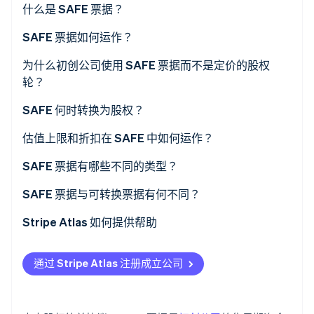
什么是 SAFE 票据？
SAFE 票据如何运作？
Stripe Sessions 2026
了解 Stripe 如何为 AI 构建经济基础设施。
为什么初创公司使用 SAFE 票据而不是定价的股权
立即观看
轮？
SAFE 何时转换为股权？
合格的股权融资
估值上限和折扣在 SAFE 中如何运作？
收购
SAFE 票据有哪些不同的类型？
首次公开募股 (IPO)
SAFE 票据与可转换票据有何不同？
Stripe Atlas 如何提供帮助
申请使用 Atlas
通过 Stripe Atlas 注册成立公司
使用 SAFE 筹集资金
在获取雇主识别号 (EIN) 前开通收款和银行服务