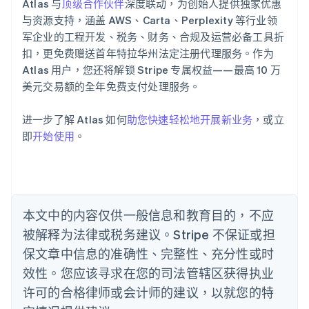
Atlas 与
顶级合作伙伴
深度联动，为创始人提供独家优惠
爱尔兰
与资源支持，涵盖 AWS、Carta、Perplexity 等行业领
English
爱沙尼亚
军企业的工程开发、税务、财务、合规及运营必备工具折
English
扣，更免费赠送首年特拉华州法定注册代理服务。作为
奥地利
Atlas 用户，您还将解锁 Stripe 专属权益——最高 10 万
Deutsch
English
美元交易额的全年免费支付处理服务。
澳大利亚
English
巴西
进一步了解 Atlas 如何
助您快速轻松地开展新业务
，或立
Português
English
即
开始使用
。
保加利亚
English
比利时
Nederlands
Français
Deutsch
English
波兰
本文中的内容仅供一般信息和教育目的，不应
English
丹麦
被解释为法律或税务建议。Stripe 不保证或担
English
保文章中信息的准确性、完整性、充分性或时
德国
效性。您应该寻求在您的司法管辖区获得执业
Deutsch
English
法国
许可的合格律师或会计师的建议，以就您的特
Français
English