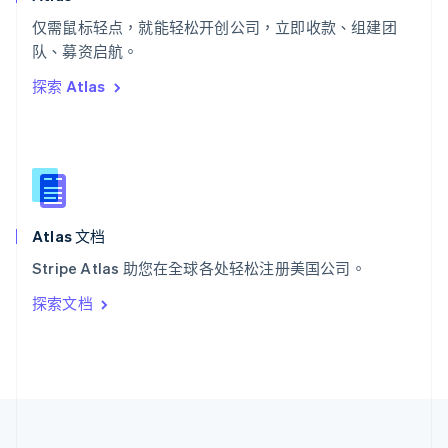
泰国
ไทย
English
仅需鼠标轻点，就能轻松开创公司，立即收款、组建团
希腊
队、募资启航。
English
探索 Atlas
西班牙
Español
English
新加坡
English
简体中文
新西兰
English
匈牙利
English
Atlas 文档
意大利
Stripe Atlas 助您在全球各处轻松注册美国公司。
Italiano
English
印度
探索文档
English
英国
English
直布罗陀
English
中国内地
简体中文
English