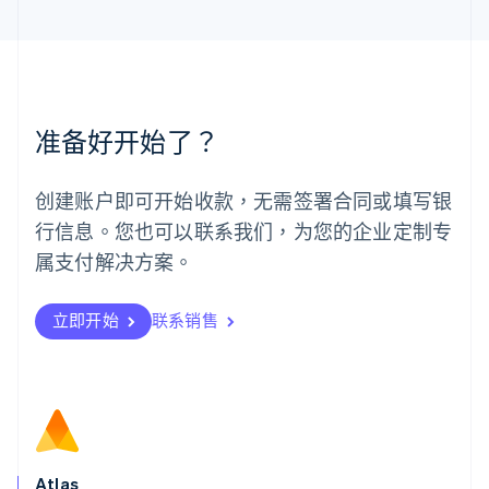
马来西亚
English
简体中文
美国
English
Español
简体中文
墨西哥
Español
English
准备好开始了？
挪威
English
葡萄牙
创建账户即可开始收款，无需签署合同或填写银
Português
English
行信息。您也可以联系我们，为您的企业定制专
日本
日本語
English
属支付解决方案。
瑞典
Svenska
English
瑞士
立即开始
联系销售
Deutsch
Français
Italiano
English
塞浦路斯
English
斯洛伐克
English
斯洛文尼亚
English
Italiano
Atlas