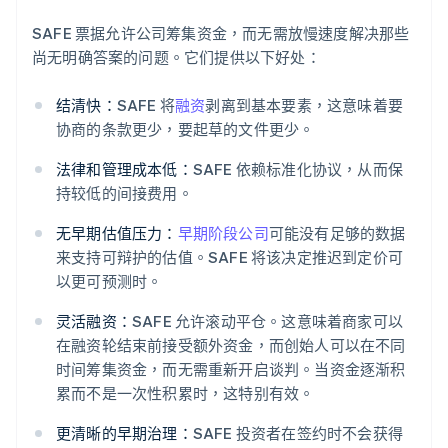
SAFE 票据允许公司筹集资金，而无需放慢速度解决那些
尚无明确答案的问题。它们提供以下好处：
结清快：
SAFE 将
融资
剥离到基本要素，这意味着要
协商的条款更少，要起草的文件更少。
法律和管理成本低：
SAFE 依赖标准化协议，从而保
持较低的间接费用。
无早期估值压力：
早期阶段公司
可能没有足够的数据
来支持可辩护的估值。SAFE 将该决定推迟到定价可
以更可预测时。
灵活融资：
SAFE 允许滚动平仓。这意味着商家可以
在融资轮结束前接受额外资金，而创始人可以在不同
时间筹集资金，而无需重新开启谈判。当资金逐渐积
累而不是一次性积累时，这特别有效。
更清晰的早期治理：
SAFE 投资者在签约时不会获得