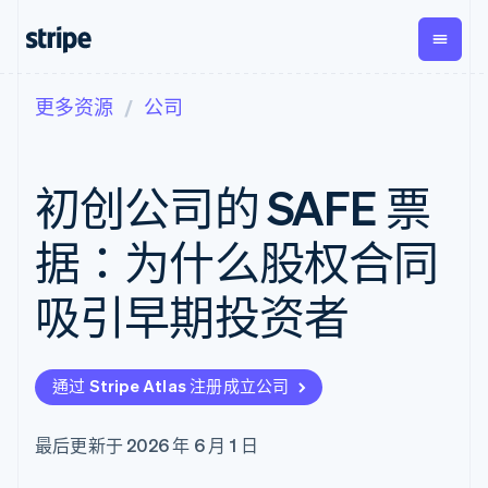
更多资源
公司
按企业阶段
文档
学习
支付
营收
资金管
平台
理
易市
大型企业
Stripe 文档
博客
Payments
Billing
初创企业
API 参考文档
客户案例
初创公司的 SAFE 票
在线支付
经常性收入
Global
Conn
库与 SDK
指南
Managed
Metronome
Payouts
Stripe Apps
Payments
按用量计费
平台
据：为什么股权合同
备案商家解决
Subscriptions
向第三
按应用场景
方案
方打款
支持
订阅管理
Payment links
Crypto
吸引早期投资者
指南
智能体商务
Invoicing
钱包、
加密货币
获取支持
无代码支付
一次性或定期
稳定币
电子商务
接受线上付款
托管支持方案
Checkout
账单
发行和
嵌入式金融
实施预置结账流程
专业服务
预构建支付界
Tax
发卡基
通过 Stripe Atlas 注册成立公司
财务自动化
构建平台或交易市场
面
销售税和增值
础设施
全球化企业
管理订阅
Elements
税自动化
应用内支付
提供按用量计费
灵活的 UI 组件
Revenue
最后更新于 2026 年 6 月 1 日
交易市场
发行稳定币支持的支付卡
Payment
Recognition
公司
资金管理
通过智能体配置和管理服
methods
会计自动化
平台
务