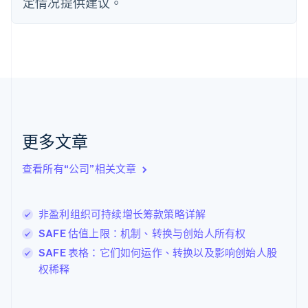
定情况提供建议。
芬兰
English
Svenska
荷兰
Nederlands
English
加拿大
English
Français
捷克
English
克罗地亚
English
Italiano
更多文章
拉脱维亚
English
查看所有“公司”相关文章
立陶宛
English
列支敦士登
非盈利组织可持续增长筹款策略详解
Deutsch
English
卢森堡
SAFE 估值上限：机制、转换与创始人所有权
Français
Deutsch
English
SAFE 表格：它们如何运作、转换以及影响创始人股
罗马尼亚
权稀释
English
马尔他
English