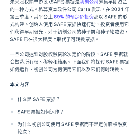
未来股权简单协议 (SAFE) 票据是
初创公司
筹集早期资金
无现金创始人股权认购
的一种方式。私募资本软件公司 Carta 发现，在 2024 年
第三季度，其平台上
89% 的预定价投资
都以 SAFE 的形
自动提交 83(b) 税务选择
式构建。创始人使用 SAFE 票据快速行动，投资者使用它
们获得早期曝光。对于初创公司的种子前和种子轮融资，
全球顶尖水准的公司法律文件
SAFE 已在很大程度上取代了可转换票据。
5 万美元合作伙伴抵扣金和折扣
一旦公司达到对股权融资轮次定价的阶段，SAFE 票据就
会塑造所有权、稀释和结果。下面我们将探讨 SAFE 票据
如何运作、初创公司为何使用它们以及它们何时转换。
本文内容
什么是 SAFE 票据？
SAFE 票据如何运作？
为什么初创公司使用 SAFE 票据而不是定价股权融资
轮次？