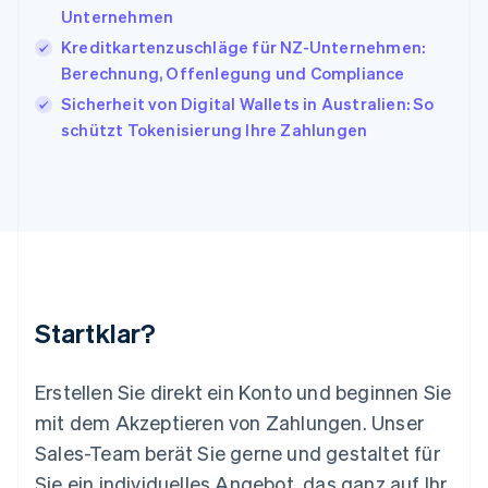
English
Français
Unternehmen
Kroatien
English
Italiano
Kreditkartenzuschläge für NZ-Unternehmen:
Lettland
Berechnung, Offenlegung und Compliance
English
Sicherheit von Digital Wallets in Australien: So
Liechtenstein
schützt Tokenisierung Ihre Zahlungen
Deutsch
English
Litauen
English
Luxemburg
Français
Deutsch
English
Malaysia
English
简体中文
Malta
English
Startklar?
Mexiko
Español
English
Neuseeland
Erstellen Sie direkt ein Konto und beginnen Sie
English
mit dem Akzeptieren von Zahlungen. Unser
Niederlande
Nederlands
English
Sales-Team berät Sie gerne und gestaltet für
Norwegen
Sie ein individuelles Angebot, das ganz auf Ihr