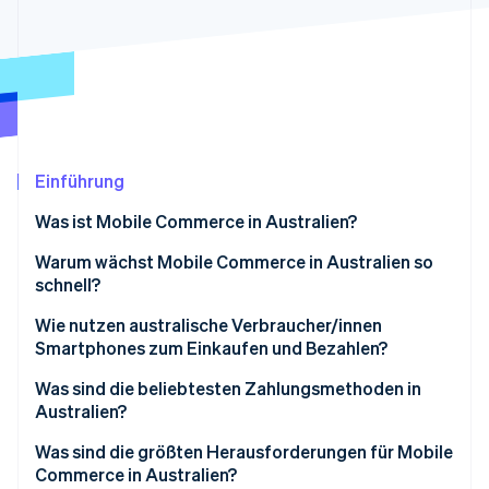
Betrugsprävention
Ecosystem
Atlas
Start-up-Gründung
Partner
Stripe App-Marktplatz
Climate
CO₂-Entnahme
Identity
Online-Identitätsprüfung
Einführung
Was ist Mobile Commerce in Australien?
Warum wächst Mobile Commerce in Australien so
schnell?
Stripe-Sessions 2026
Erfahren Sie, wie Stripe Lösungen für die Wirts
Nahezu flächendeckende Verbreitung von
Wie nutzen australische Verbraucher/innen
Jetzt ansehen
Smartphones
Smartphones zum Einkaufen und Bezahlen?
Moderne Zahlungsmöglichkeiten
Was sind die beliebtesten Zahlungsmethoden in
Australien?
Entdeckungsorientiertes mobiles Einkaufen
Kredit- und Debitkarten
Was sind die größten Herausforderungen für Mobile
Commerce in Australien?