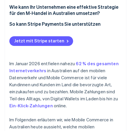
Digital Wallets
Wie kann Ihr Unternehmen eine effektive Strategie
Jetzt kaufen, später bezahlen (BNPL)
für den M-Handel in Australien umsetzen?
Echtzeit-Überweisungen von Konto zu Konto
Mobile-First-Design
So kann Stripe Payments Sie unterstützen
Bieten Sie die richtige Mischung an
Zahlungsmethoden an
Jetzt mit Stripe starten
Integrieren Sie Kanäle für die Ausführung
Wählen Sie eine flexible Infrastruktur
Im Januar 2026 entfielen nahezu
62 % des gesamten
Internetverkehrs
in Australien auf den mobilen
Datenverkehr und Mobile Commerce ist für viele
Kundinnen und Kunden im Land die bevorzugte Art,
einzukaufen und zu bezahlen. Mobile Zahlungen sind
Teil des Alltags, von Digital Wallets im Laden bis hin zu
Ein-Klick-Zahlungen
online.
Im Folgenden erläutern wir, wie Mobile Commerce in
Australien heute aussieht, welche mobilen