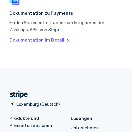
Spanien
Español
English
Dokumentation zu Payments
Thailand
ไทย
English
Finden Sie einen Leitfaden zum Integrieren der
Tschechische Republik
Zahlungs-APIs von Stripe.
English
Ungarn
Dokumentation im Detail
English
Vereinigte Arabische Emirate
English
Vereinigte Staaten
English
Español
简体中文
Vereinigtes Königreich
English
Zypern
English
Luxemburg (Deutsch)
Produkte und
Lösungen
Preisinformationen
Unternehmen