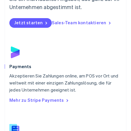
English
Österreich
Unternehmen abgestimmt ist.
Deutsch
English
Polen
Jetzt starten
Sales-Team kontaktieren
English
Portugal
Português
English
Rumänien
English
Schweden
Svenska
English
Schweiz
Payments
Deutsch
Français
Italiano
English
Akzeptieren Sie Zahlungen online, am POS vor Ort und
Singapur
English
简体中文
weltweit mit einer einzigen Zahlungslösung, die für
Slowakei
jedes Unternehmen geeignet ist.
English
Mehr zu Stripe Payments
Slowenien
English
Italiano
Sonderverwaltungsregion Hongkong,
China
English
简体中文