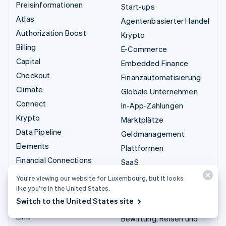
Preisinformationen
Start-ups
Atlas
Agentenbasierter Handel
Authorization Boost
Krypto
Billing
E-Commerce
Capital
Embedded Finance
Checkout
Finanzautomatisierung
Climate
Globale Unternehmen
Connect
In-App-Zahlungen
Krypto
Marktplätze
Data Pipeline
Geldmanagement
Elements
Plattformen
Financial Connections
SaaS
Identity
KI-Unternehmen
You’re viewing our website for Luxembourg, but it looks
Invoicing
like you’re in the United States.
Creator Economy
Switch to the United States site
Issuing
Gaming
Link
Bewirtung, Reisen und