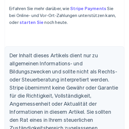
Erfahren Sie mehr darüber, wie
Stripe Payments
Sie
bei Online- und Vor-Ort-Zahlungen unterstützen kann,
oder
starten Sie
noch heute.
Der Inhalt dieses Artikels dient nur zu
allgemeinen Informations- und
Australien
Bildungszwecken und sollte nicht als Rechts-
English
Belgien
oder Steuerberatung interpretiert werden.
Nederlands
Français
Deutsch
English
Stripe übernimmt keine Gewähr oder Garantie
Brasilien
für die Richtigkeit, Vollständigkeit,
Português
English
Bulgarien
Angemessenheit oder Aktualität der
English
Informationen in diesem Artikel. Sie sollten
Dänemark
English
den Rat eines in Ihrem steuerlichen
Deutschland
Zuständigkeitsbereich zugelassenen