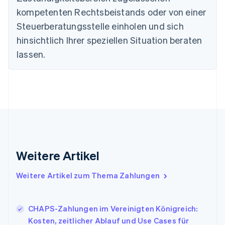
Deutsch
English
Estland
kompetenten Rechtsbeistands oder von einer
English
Steuerberatungsstelle einholen und sich
Festlandchina
hinsichtlich Ihrer speziellen Situation beraten
简体中文
English
Finnland
lassen.
English
Svenska
Frankreich
Français
English
Gibraltar
English
Griechenland
English
Indien
English
Weitere Artikel
Irland
English
Italien
Weitere Artikel zum Thema Zahlungen
Italiano
English
Japan
日本語
English
CHAPS-Zahlungen im Vereinigten Königreich:
Kanada
Kosten, zeitlicher Ablauf und Use Cases für