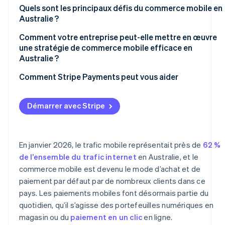
Cartes de crédit et de débit
Quels sont les principaux défis du commerce mobile en
Australie ?
Portefeuilles numériques
Comment votre entreprise peut-elle mettre en œuvre
Paiement différé (BNPL)
une stratégie de commerce mobile efficace en
Australie ?
Paiements en temps réel de compte à compte
Concevez avant tout pour le mobile
Comment Stripe Payments peut vous aider
Proposez une gamme adaptée de moyens de paiement
Démarrer avec Stripe
Intégrez les canaux de distribution
Optez pour une infrastructure flexible
En janvier 2026, le trafic mobile représentait près de
62 %
de l’ensemble du trafic internet
en Australie, et le
commerce mobile est devenu le mode d’achat et de
paiement par défaut par de nombreux clients dans ce
pays. Les paiements mobiles font désormais partie du
quotidien, qu’il s’agisse des portefeuilles numériques en
magasin ou du
paiement en un clic
en ligne.