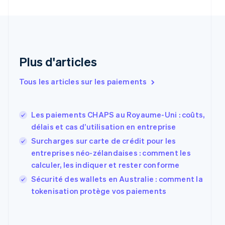
Croatie
English
Italiano
Danemark
English
Émirats arabes unis
English
Plus d'articles
Espagne
Español
English
Tous les articles sur les paiements
Estonie
English
États-Unis
Les paiements CHAPS au Royaume-Uni : coûts,
English
Español
简体中文
Finlande
délais et cas d’utilisation en entreprise
English
Svenska
Surcharges sur carte de crédit pour les
France
entreprises néo-zélandaises : comment les
Français
English
calculer, les indiquer et rester conforme
Gibraltar
English
Sécurité des wallets en Australie : comment la
Grèce
tokenisation protège vos paiements
English
Hongrie
English