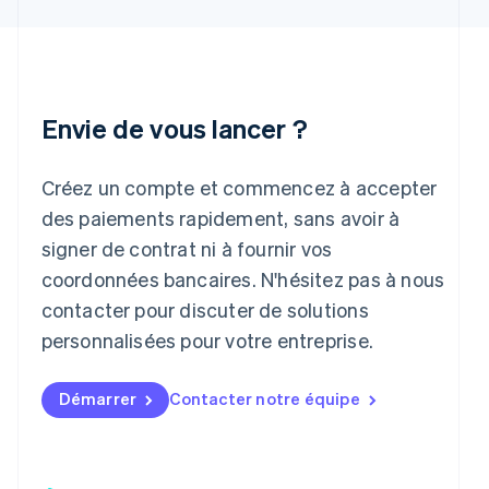
Inde
English
Irlande
English
Italie
Italiano
English
Envie de vous lancer ?
Japon
日本語
English
Créez un compte et commencez à accepter
Lettonie
English
des paiements rapidement, sans avoir à
Liechtenstein
signer de contrat ni à fournir vos
Deutsch
English
Lituanie
coordonnées bancaires. N'hésitez pas à nous
English
contacter pour discuter de solutions
Luxembourg
personnalisées pour votre entreprise.
Français
Deutsch
English
Malaisie
English
简体中文
Démarrer
Contacter notre équipe
Malte
English
Mexique
Español
English