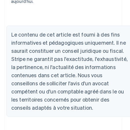
aujourd’hui.
Allemagne
Deutsch
English
Le contenu de cet article est fourni à des fins
Australie
informatives et pédagogiques uniquement. Il ne
English
Autriche
saurait constituer un conseil juridique ou fiscal.
Deutsch
English
Stripe ne garantit pas l'exactitude, l'exhaustivité,
Belgique
la pertinence, ni l'actualité des informations
Nederlands
Français
Deutsch
English
Brésil
contenues dans cet article. Nous vous
Português
English
conseillons de solliciter l'avis d'un avocat
Bulgarie
English
compétent ou d'un comptable agréé dans le ou
Canada
les territoires concernés pour obtenir des
English
Français
conseils adaptés à votre situation.
Chine continentale
简体中文
English
Chypre
English