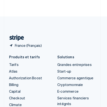
Slovénie
English
Italiano
Suède
Svenska
English
Suisse
Deutsch
Français
Italiano
English
Thaïlande
ไทย
English
France (Français)
Produits et tarifs
Solutions
Tarifs
Grandes entreprises
Atlas
Start-up
Authorization Boost
Commerce agentique
Billing
Cryptomonnaie
Capital
E-commerce
Checkout
Services financiers
intégrés
Climate