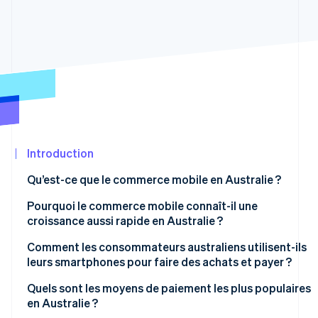
Découvrez les prochaines évolutions
Commerce en ligne
Radar
Prévention de la fraude
Écosystème
Atlas
Constitution de start-up
Partenaires
Climate
Stripe App
Élimination du carbone
Marketplace
Identity
Vérification de l'identité
Introduction
Qu’est-ce que le commerce mobile en Australie ?
Pourquoi le commerce mobile connaît-il une
croissance aussi rapide en Australie ?
Stripe Sessions 2026
Découvrez comment Stripe construit l’infrastructure écon
L’adoption quasi généralisée des smartphones
Comment les consommateurs australiens utilisent-ils
Regarder la vidéo
leurs smartphones pour faire des achats et payer ?
Options de paiement modernes
Quels sont les moyens de paiement les plus populaires
Le shopping mobile axé sur la découverte
en Australie ?