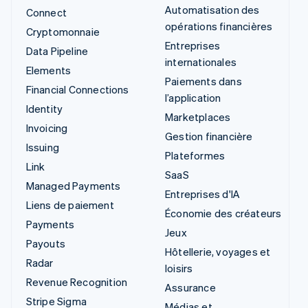
Automatisation des
Connect
opérations financières
Cryptomonnaie
Entreprises
Data Pipeline
internationales
Elements
Paiements dans
Financial Connections
l’application
Identity
Marketplaces
Invoicing
Gestion financière
Issuing
Plateformes
Link
SaaS
Managed Payments
Entreprises d'IA
Liens de paiement
Économie des créateurs
Payments
Jeux
Payouts
Hôtellerie, voyages et
Radar
loisirs
Revenue Recognition
Assurance
Stripe Sigma
Médias et