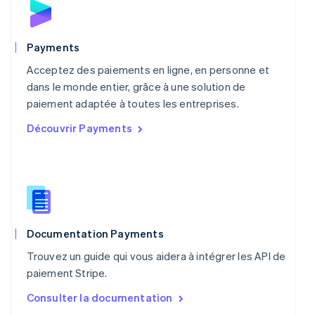
Norvège
English
Nouvelle-Zélande
English
Payments
Pays-Bas
Acceptez des paiements en ligne, en personne et
Nederlands
English
Pologne
dans le monde entier, grâce à une solution de
English
paiement adaptée à toutes les entreprises.
Portugal
Découvrir Payments
Português
English
R.A.S. de Hong Kong, Chine
English
简体中文
République tchèque
English
Roumanie
English
Royaume-Uni
Documentation Payments
English
Trouvez un guide qui vous aidera à intégrer les API de
Singapour
paiement Stripe.
English
简体中文
Slovaquie
Consulter la documentation
English