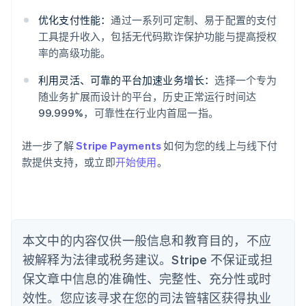
阿联酋
优化支付性能：
通过一系列可定制、易于配置的支付
English
爱尔兰
工具提升收入，包括无代码欺诈保护功能与提高授权
English
率的高级功能。
爱沙尼亚
English
利用灵活、可靠的平台加速业务增长：
选择一个专为
奥地利
随业务扩展而设计的平台，历史正常运行时间达
Deutsch
English
99.999%，可靠性在行业内首屈一指。
澳大利亚
English
巴西
进一步了解
Stripe Payments
如何为您的线上与线下付
Português
English
款提供支持，或立即
开始使用
。
保加利亚
English
比利时
Nederlands
Français
Deutsch
English
波兰
本文中的内容仅供一般信息和教育目的，不应
English
丹麦
被解释为法律或税务建议。Stripe 不保证或担
English
保文章中信息的准确性、完整性、充分性或时
德国
效性。您应该寻求在您的司法管辖区获得执业
Deutsch
English