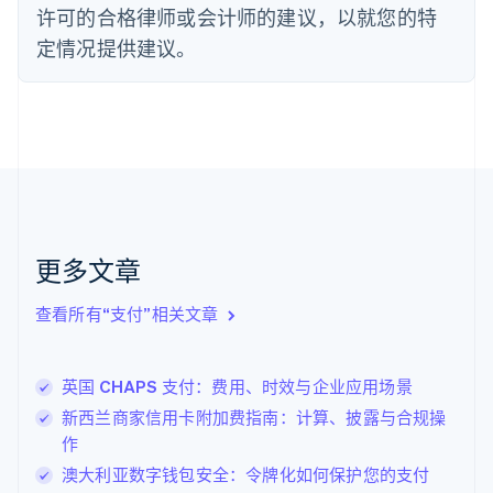
法国
许可的合格律师或会计师的建议，以就您的特
Français
English
定情况提供建议。
芬兰
English
Svenska
荷兰
Nederlands
English
加拿大
English
Français
捷克
English
克罗地亚
English
Italiano
更多文章
拉脱维亚
English
查看所有“支付”相关文章
立陶宛
English
列支敦士登
英国 CHAPS 支付：费用、时效与企业应用场景
Deutsch
English
卢森堡
新西兰商家信用卡附加费指南：计算、披露与合规操
Français
Deutsch
English
作
罗马尼亚
澳大利亚数字钱包安全：令牌化如何保护您的支付
English