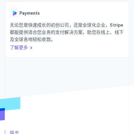
支付成功率优
Stripe Sigma
产品路线图
SaaS
化
自定义报告
Sessions 年度大会
Link
Data Pipeline
Payments
招聘
加速结账
数据同步
资讯中心
资源
无论您是快速成长的初创公司，还是全球化企业，Stripe
Stripe Press
按行业
都能提供适合您业务的支付解决方案，助您在线上、线下
应用集成
及全球各地轻松收款。
AI 企业
代码示例
更多
创作者经济
开发者博客
联系
了解更多
Product roadmap
游戏
API 状态
了解未来规划
酒店、旅游与休闲
联系销售
保险
Radar
成为合作伙伴
媒体与娱乐
欺诈防范
非营利组织
Atlas
专业服务
初创企业注册
公共部门
零售
Climate
碳移除
生态系统
合作伙伴
Stripe App Marketplace
Stripe Sessions 2026
导言