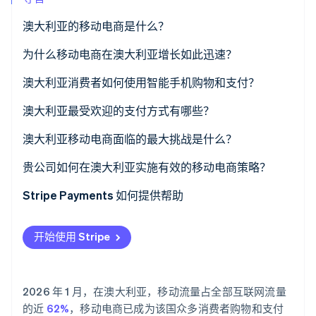
了解 Stripe 如何为 AI 构建经济基础设施。
立即观看
澳大利亚的移动电商是什么？
为什么移动电商在澳大利亚增长如此迅速？
智能手机近乎全民普及
澳大利亚消费者如何使用智能手机购物和支付？
现代支付方式
澳大利亚最受欢迎的支付方式有哪些？
以发现为导向的移动购物
信用卡与借记卡
澳大利亚移动电商面临的最大挑战是什么？
数字钱包
贵公司如何在澳大利亚实施有效的移动电商策略？
先买后付 (BNPL)
移动端优先设计
Stripe Payments 如何提供帮助
实时账户对账户支付
提供合适的支付方式组合
开始使用 Stripe
整合履行渠道
选择灵活的基础设施
2026 年 1 月，在澳大利亚，移动流量占全部互联网流量
的近
62%
，移动电商已成为该国众多消费者购物和支付