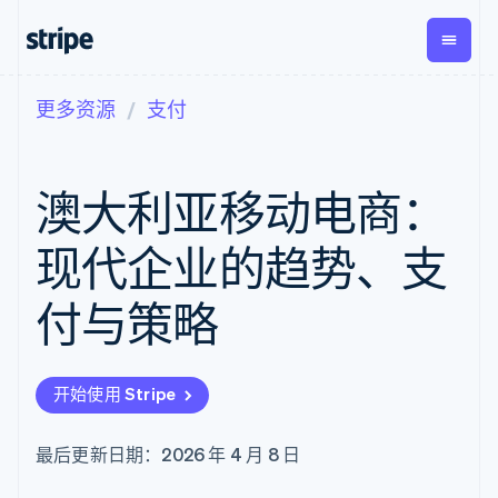
更多资源
支付
按企业阶段
文档
学习
支付
营收
资金管
平台
理
易市
大型企业
Stripe 文档
博客
Payments
Billing
初创企业
API 参考文档
客户案例
澳大利亚移动电商：
在线支付
经常性收入
Global
Conn
库与 SDK
指南
Payment links
Metronome
Payouts
Stripe Apps
按用量计费
平台
现代企业的趋势、支
无代码支付
Subscriptions
向第三
按应用场景
Checkout
方打款
支持
预构建支付界
订阅管理
付与策略
指南
智能体商务
面
Invoicing
加密货币
获取支持
一次性或定期
Elements
电子商务
接受线上付款
托管支持方案
灵活的 UI 组件
账单
嵌入式金融
实施预置结账流程
专业服务
Payment
Tax
开始使用 Stripe
财务自动化
构建平台或交易市场
methods
销售税和增值
全球化企业
管理订阅
接入 125+ 种支
税自动化
应用内支付
提供按用量计费
付方式
Revenue
最后更新日期：2026 年 4 月 8 日
交易市场
发行稳定币支持的支付卡
Authorization
Recognition
公司
资金管理
通过智能体配置和管理服
Boost
会计自动化
平台
务