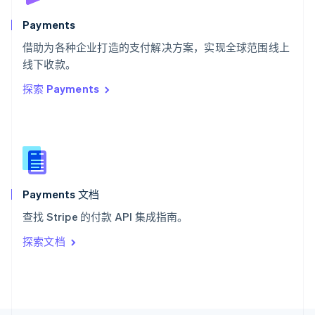
斯洛文尼亚
English
Italiano
Payments
泰国
ไทย
English
借助为各种企业打造的支付解决方案，实现全球范围线上
希腊
线下收款。
English
探索 Payments
西班牙
Español
English
新加坡
English
简体中文
新西兰
English
匈牙利
English
Payments 文档
意大利
查找 Stripe 的付款 API 集成指南。
Italiano
English
印度
探索文档
English
英国
English
直布罗陀
English