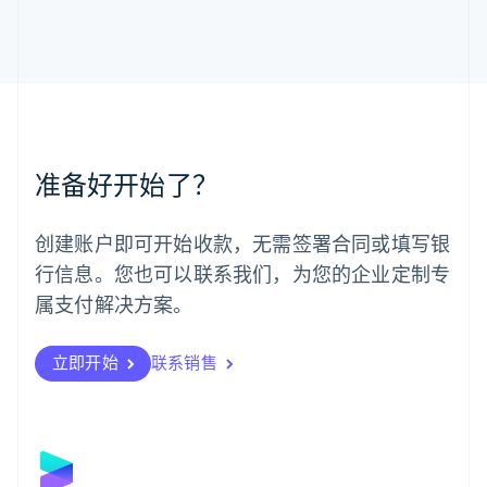
马尔他
English
马来西亚
English
简体中文
美国
English
Español
简体中文
墨西哥
Español
English
准备好开始了？
挪威
English
葡萄牙
创建账户即可开始收款，无需签署合同或填写银
Português
English
行信息。您也可以联系我们，为您的企业定制专
日本
日本語
English
属支付解决方案。
瑞典
Svenska
English
瑞士
立即开始
联系销售
Deutsch
Français
Italiano
English
塞浦路斯
English
斯洛伐克
English