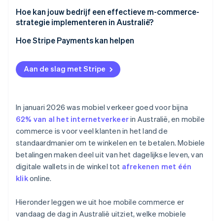
Digitale wallets
Hoe kan jouw bedrijf een effectieve m-commerce-
Koop nu, betaal later
strategie implementeren in Australië?
Real-time betalingen van rekening naar rekening
Ontwerp met de mobiele ervaring voorop
Hoe Stripe Payments kan helpen
Bied de juiste mix van betaalmethoden aan
Aan de slag met Stripe
Integreer fulfilmentkanalen
Kies voor een flexibele infrastructuur
In januari 2026 was mobiel verkeer goed voor bijna
62% van al het internetverkeer
in Australië, en mobile
commerce is voor veel klanten in het land de
standaardmanier om te winkelen en te betalen. Mobiele
betalingen maken deel uit van het dagelijkse leven, van
digitale wallets in de winkel tot
afrekenen met één
klik
online.
Hieronder leggen we uit hoe mobile commerce er
vandaag de dag in Australië uitziet, welke mobiele