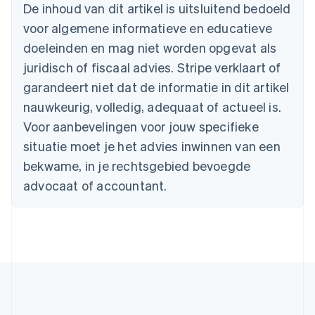
English
De inhoud van dit artikel is uitsluitend bedoeld
België
voor algemene informatieve en educatieve
Nederlands
Français
Deutsch
English
Brazilië
doeleinden en mag niet worden opgevat als
Português
English
juridisch of fiscaal advies. Stripe verklaart of
Bulgarije
garandeert niet dat de informatie in dit artikel
English
Canada
nauwkeurig, volledig, adequaat of actueel is.
English
Français
Voor aanbevelingen voor jouw specifieke
Cyprus
situatie moet je het advies inwinnen van een
English
Denemarken
bekwame, in je rechtsgebied bevoegde
English
advocaat of accountant.
Duitsland
Deutsch
English
Estland
English
Finland
English
Svenska
Frankrijk
Français
English
Gibraltar
English