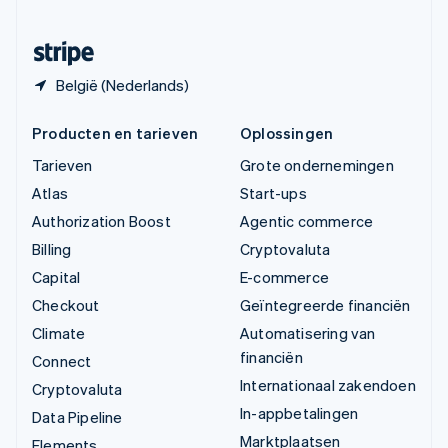
Zwitserland
Deutsch
Français
Italiano
English
België (Nederlands)
Producten en tarieven
Oplossingen
Tarieven
Grote ondernemingen
Atlas
Start-ups
Authorization Boost
Agentic commerce
Billing
Cryptovaluta
Capital
E-commerce
Checkout
Geïntegreerde financiën
Climate
Automatisering van
financiën
Connect
Internationaal zakendoen
Cryptovaluta
In-appbetalingen
Data Pipeline
Marktplaatsen
Elements