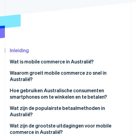
Oprichting van een start-up
Climate
Ecosysteem
CO₂-verwijdering
Partners
Identity
Stripe App Marketplace
Online identiteitsverificatie
Inleiding
Wat is mobile commerce in Australië?
Stripe Sessions 2026
Waarom groeit mobile commerce zo snel in
Ontdek hoe Stripe de economische infrastructuu
Australië?
Nu bekijken
Bijna universele acceptatie van smartphones
Hoe gebruiken Australische consumenten
smartphones om te winkelen en te betalen?
Moderne betaalopties
Wat zijn de populairste betaalmethoden in
Ontdekkingsgericht mobiel winkelen
Australië?
Creditcards en debitcards
Wat zijn de grootste uitdagingen voor mobile
commerce in Australië?