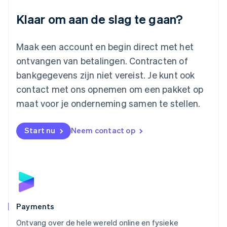
Luxemburg
Klaar om aan de slag te gaan?
Français
Deutsch
English
Maleisië
English
简体中文
Maak een account en begin direct met het
Malta
ontvangen van betalingen. Contracten of
English
Mexico
bankgegevens zijn niet vereist. Je kunt ook
Español
English
contact met ons opnemen om een pakket op
Nederland
maat voor je onderneming samen te stellen.
Nederlands
English
Nieuw-Zeeland
English
Start nu
Neem contact op
Noorwegen
English
Oostenrijk
Deutsch
English
Polen
English
Portugal
Português
English
Payments
Roemenië
Ontvang over de hele wereld online en fysieke
English