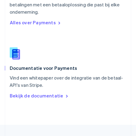
betalingen met een betaaloplossing die past bij elke
Singapore
English
简体中文
onderneming.
Slovenië
Alles over Payments
English
Italiano
Slowakije
English
Spanje
Español
English
Thailand
ไทย
English
Documentatie voor Payments
Tsjechië
English
Vind een whitepaper over de integratie van de betaal-
Vasteland van China
API's van Stripe.
简体中文
English
Verenigd Koninkrijk
Bekijk de documentatie
English
Verenigde Arabische Emiraten
English
Verenigde Staten
English
Español
简体中文
Zweden
Svenska
English