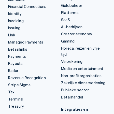
Geldbeheer
Financial Connections
Platforms
Identity
SaaS
Invoicing
AI-bedrijven
Issuing
Creator economy
Link
Gaming
Managed Payments
Horeca, reizen en vrije
Betaallinks
tijd
Payments
Verzekering
Payouts
Media en entertainment
Radar
Non-profitorganisaties
Revenue Recognition
Zakelijke dienstverlening
Stripe Sigma
Publieke sector
Tax
Detailhandel
Terminal
Treasury
Integraties en