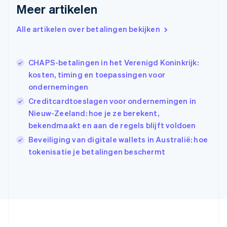
Meer artikelen
Griekenland
English
Alle artikelen over betalingen bekijken
Hongarije
English
Hongkong SAR, China
CHAPS-betalingen in het Verenigd Koninkrijk:
English
简体中文
Ierland
kosten, timing en toepassingen voor
English
ondernemingen
India
Creditcardtoeslagen voor ondernemingen in
English
Nieuw-Zeeland: hoe je ze berekent,
Italië
Italiano
English
bekendmaakt en aan de regels blijft voldoen
Japan
Beveiliging van digitale wallets in Australië: hoe
日本語
English
tokenisatie je betalingen beschermt
Kroatië
English
Italiano
Letland
English
Liechtenstein
Deutsch
English
Litouwen
English