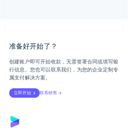
English
马来西亚
English
简体中文
美国
English
Español
简体中文
墨西哥
Español
English
准备好开始了？
挪威
English
葡萄牙
创建账户即可开始收款，无需签署合同或填写银
Português
English
行信息。您也可以联系我们，为您的企业定制专
日本
日本語
English
属支付解决方案。
瑞典
Svenska
English
瑞士
立即开始
联系销售
Deutsch
Français
Italiano
English
塞浦路斯
English
斯洛伐克
English
斯洛文尼亚