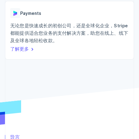
加密货币
上
Stripe Sigma
产品路线图
SaaS
自定义报告
购买
Terminal
Sessions 年度大会
线下支付
Data Pipeline
Payments
招聘
数据同步
Authorization
资讯中心
Boost
资源
无论您是快速成长的初创公司，还是全球化企业，Stripe
Stripe Press
支付成功率优
按行业
都能提供适合您业务的支付解决方案，助您在线上、线下
化
应用集成
及全球各地轻松收款。
Link
AI 企业
代码示例
加速结账
创作者经济
开发者博客
了解更多
联系
Financial
游戏
API 状态
Connections
酒店、旅游与休闲
联系销售
关联金融账户
保险
成为合作伙伴
数据
媒体与娱乐
非营利组织
专业服务
公共部门
零售
更多
Product roadmap
了解未来规划
生态系统
Radar
欺诈防范
合作伙伴
Atlas
Stripe App Marketplace
导言
初创企业注册