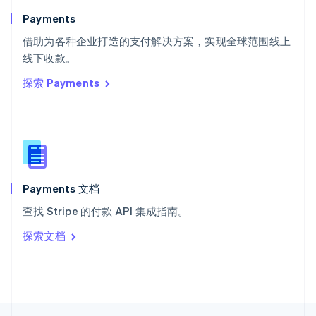
English
Italiano
Payments
泰国
ไทย
English
借助为各种企业打造的支付解决方案，实现全球范围线上
希腊
线下收款。
English
探索 Payments
西班牙
Español
English
新加坡
English
简体中文
新西兰
English
匈牙利
English
Payments 文档
意大利
查找 Stripe 的付款 API 集成指南。
Italiano
English
印度
探索文档
English
英国
English
直布罗陀
English
中国内地