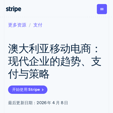
更多资源
支付
按企业阶段
文档
学习
支付
营收
资金管理
平台
易市
大型企业
Stripe 文档
博客
Payments
Billing
Treasury
初创企业
API 参考文档
客户案例
澳大利亚移动电商：
在线支付
经常性收入
Con
库与 SDK
指南
企业财务
Managed
Metronome
Stripe Apps
Payments
按用量计费
Global
平台
现代企业的趋势、支
备案商家解决
Payouts
Subscriptions
Capi
按应用场景
方案
平
支持
向第三方
订阅管理
Payment links
客户
付与策略
指南
智能体商务
打款
Invoicing
Trea
加密货币
获取支持
无代码支付
一次性或定期
Capital
平
电子商务
接受线上付款
托管支持方案
企业融资
Checkout
账单
嵌入
嵌入式金融
实施预置结账流程
专业服务
预构建支付界
Crypto
Tax
融服
开始使用 Stripe
财务自动化
构建平台或交易市场
钱包、稳
面
销售税和增值
Iss
全球化企业
管理订阅
定币发行
Elements
税自动化
实体
应用内支付
提供按用量计费
灵活的 UI 组件
和发卡基
Crypto
Revenue
虚拟
最后更新日期：2026 年 4 月 8 日
交易市场
发行稳定币支持的支付卡
Onramp
支付方式
Recognition
础设施
公司
资金管理
通过智能体配置和管理服
可嵌入的
支持 125 种以
会计自动化
平台
务