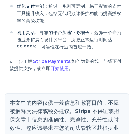
阿联酋
优化支付性能：
通过一系列可定制、易于配置的支付
English
爱尔兰
工具提升收入，包括无代码欺诈保护功能与提高授权
English
率的高级功能。
爱沙尼亚
English
利用灵活、可靠的平台加速业务增长：
选择一个专为
奥地利
随业务扩展而设计的平台，历史正常运行时间达
Deutsch
English
99.999%，可靠性在行业内首屈一指。
澳大利亚
English
巴西
进一步了解
Stripe Payments
如何为您的线上与线下付
Português
English
款提供支持，或立即
开始使用
。
保加利亚
English
比利时
Nederlands
Français
Deutsch
English
波兰
本文中的内容仅供一般信息和教育目的，不应
English
丹麦
被解释为法律或税务建议。Stripe 不保证或担
English
保文章中信息的准确性、完整性、充分性或时
德国
效性。您应该寻求在您的司法管辖区获得执业
Deutsch
English
法国