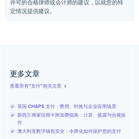
许可的合格律师或会计师的建议，以就您的特
Français
English
定情况提供建议。
芬兰
English
Svenska
荷兰
Nederlands
English
加拿大
English
Français
捷克
English
克罗地亚
English
Italiano
更多文章
拉脱维亚
English
查看所有“支付”相关文章
立陶宛
English
列支敦士登
英国 CHAPS 支付：费用、时效与企业应用场景
Deutsch
English
卢森堡
新西兰商家信用卡附加费指南：计算、披露与合规操
Français
Deutsch
English
作
罗马尼亚
澳大利亚数字钱包安全：令牌化如何保护您的支付
English
马尔他