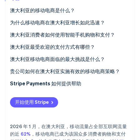
Climate
澳大利亚的移动电商是什么？
碳移除
为什么移动电商在澳大利亚增长如此迅速？
Identity
在线身份验证
智能手机近乎全民普及
澳大利亚消费者如何使用智能手机购物和支付？
现代支付方式
澳大利亚最受欢迎的支付方式有哪些？
以发现为导向的移动购物
信用卡与借记卡
澳大利亚移动电商面临的最大挑战是什么？
Stripe Sessions 2026
数字钱包
贵公司如何在澳大利亚实施有效的移动电商策略？
了解 Stripe 如何为 AI 构建经济基础设施。
立即观看
先买后付 (BNPL)
移动端优先设计
Stripe Payments 如何提供帮助
实时账户对账户支付
提供合适的支付方式组合
开始使用 Stripe
整合履行渠道
选择灵活的基础设施
2026 年 1 月，在澳大利亚，移动流量占全部互联网流量
的近
62%
，移动电商已成为该国众多消费者购物和支付